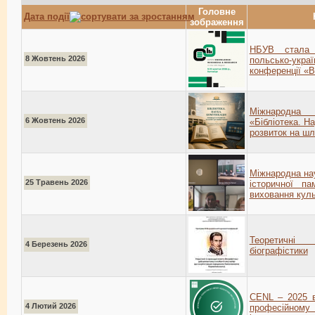
Головне
Дата події
зображення
НБУВ стала к
8 Жовтень 2026
польсько-у
конференції «В
Міжнародна
6 Жовтень 2026
«Бібліотека. На
розвиток на шл
Міжнародна на
25 Травень 2026
історичної па
виховання куль
Теоретичні
4 Березень 2026
біографістики
CENL – 2025 в
4 Лютий 2026
професійном