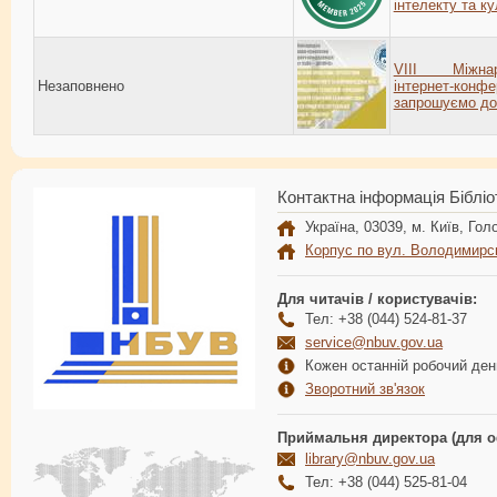
інтелекту та к
VIII Міжнар
Незаповнено
інтернет-конфе
запрошуємо до 
Контактна інформація Бібліо
Україна, 03039, м. Київ, Голо
Корпус по вул. Володимирс
Для читачів / користувачів:
Тел: +38 (044) 524-81-37
service@nbuv.gov.ua
Кожен останній робочий день
Зворотний зв'язок
Приймальня директора (для о
library@nbuv.gov.ua
Тел: +38 (044) 525-81-04