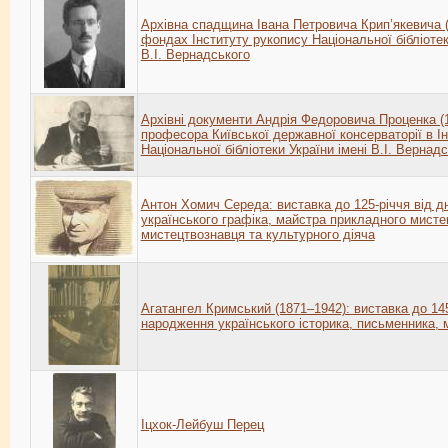
Архівна спадщина Івана Петровича Крип’якевича 
фондах Інституту рукопису Національної бібліотек
В.І. Вернадського
Архівні документи Андрія Федоровича Проценка (
професора Київської державної консерваторії в Ін
Національної бібліотеки України імені В.І. Вернад
Антон Хомич Середа: виставка до 125-річчя від 
українського графіка, майстра прикладного мисте
мистецтвознавця та культурного діяча
Агатангел Кримський (1871–1942): виставка до 145
народження українського історика, письменника,
Іцхок-Лейбуш Перец