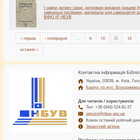
І навчи дитину свою: друковані видання їдишем (п
навчальні посібники, матеріали для самоосвіти) з
ВФЮ ІР НБУВ
« перша
‹ попередня
9
10
12
…
11
остання »
Контактна інформація Бібліо
Україна, 03039, м. Київ, Голо
Корпус по вул. Володимирс
Для читачів / користувачів:
Тел: +38 (044) 524-81-37
service@nbuv.gov.ua
Кожен останній робочий день
Зворотний зв'язок