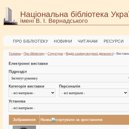
Національна бібліотека Укра
імені В. І. Вернадського
ПРО БІБЛІОТЕКУ
НОВИНИ
ЧИТАЧАМ
РЕСУРСИ
Головна
›
Про бібліотеку
›
Структура
›
Відділ соціокультурної діяльності
› Виставки
Електронні виставки
Підрозділ
Категорія виставки
Персоналія
Установа
Зображення
Назва