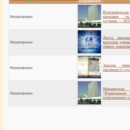
зображення
Всеукраїнська 
Незаповнено
наукових та 
установ — 201
Друга міжнар
Незаповнено
молодих учени
обміну знанням
Заходи, прис
Незаповнено
писемності і к
Міжнародна
Незаповнено
"Формування 
електронного 