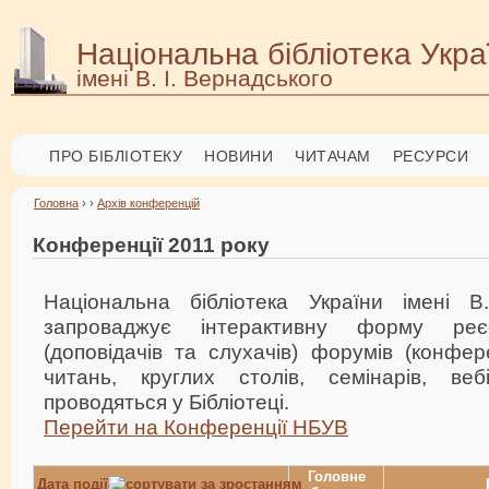
Національна бібліотека Укра
імені В. І. Вернадського
ПРО БІБЛІОТЕКУ
НОВИНИ
ЧИТАЧАМ
РЕСУРСИ
Головна
› ›
Архів конференцій
Конференції 2011 року
Національна бібліотека України імені В
запроваджує інтерактивну форму реєс
(доповідачів та слухачів) форумів (конфер
читань, круглих столів, семінарів, веб
проводяться у Бібліотеці.
Перейти на Конференції НБУВ
Головне
Дата події