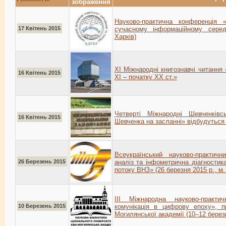
зображення
Науково-практична конференція «
17 Квітень 2015
сучасному інформаційному серед
Харків)
ХI Міжнародні книгознавчі читання
16 Квітень 2015
XІ – початку XX ст.»
Четверті Міжнародні Шевченків
16 Квітень 2015
Шевченка на засланні» відбудуться 
Всеукраїнський науково-практичн
26 Березень 2015
аналіз та інфометрична діагностик
потоку ВНЗ» (26 березня 2015 р., м.
IІІ Міжнародна науково-практи
10 Березень 2015
комунікація в цифрову епоху», п
Могилянської академії (10–12 берез