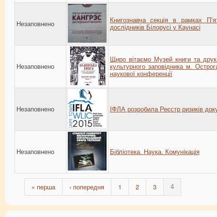
Книгознавча секція в рамках П’я
Незаповнено
дослідників Білорусі у Каунасі
Щиро вітаємо Музей книги та друк
Незаповнено
культурного заповідника м. Остро
наукової конференції
Незаповнено
ІФЛА розробила Реєстр ризиків до
Незаповнено
Бібліотека. Наука. Комунікація
« перша
‹ попередня
1
2
3
4