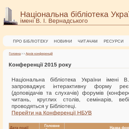
Національна бібліотека Укра
імені В. І. Вернадського
ПРО БІБЛІОТЕКУ
НОВИНИ
ЧИТАЧАМ
РЕСУРСИ
Головна
› ›
Архів конференцій
Конференції 2015 року
Національна бібліотека України імені В
запроваджує інтерактивну форму реєс
(доповідачів та слухачів) форумів (конфер
читань, круглих столів, семінарів, веб
проводяться у Бібліотеці.
Перейти на Конференції НБУВ
Головне
Дата події
Назва фо