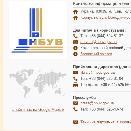
Контактна інформація Бібліо
Україна, 03039, м. Київ, Голо
Корпус по вул. Володимирс
Для читачів / користувачів:
Тел: +38 (044) 524-81-37
service@nbuv.gov.ua
Кожен останній робочий день
Зворотний зв'язок
Приймальня директора (для о
library@nbuv.gov.ua
Тел: +38 (044) 525-81-04
Тел./факс: +38 (044) 525-56-
Пресслужба
presa@nbuv.gov.ua
Тел: +38 (044) 525-40-74
Знайти нас на Google Maps »
Технічна підтримка
:
support