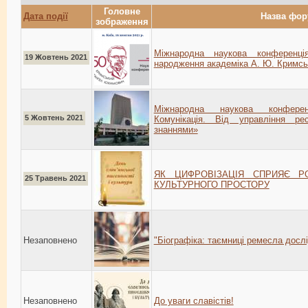
Головне
Дата події
Назва фор
зображення
Міжнародна наукова конференц
19 Жовтень 2021
народження академіка А. Ю. Кримсь
Міжнародна наукова конферен
5 Жовтень 2021
Комунікація. Від управління р
знаннями»
ЯК ЦИФРОВІЗАЦІЯ СПРИЯЄ РО
25 Травень 2021
КУЛЬТУРНОГО ПРОСТОРУ
Незаповнено
"Біографіка: таємниці ремесла досл
Незаповнено
До уваги славістів!