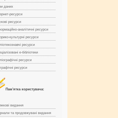
зи даних
тернет-ресурси
укові ресурси
формаційно-аналітичні ресурси
торико-культурні ресурси
ліотекознавчі ресурси
ціалізовані е-бібліотеки
ліографічні ресурси
ографічні ресурси
Пам'ятка користувача:
ижкові видання
рнали та продовжувані видання