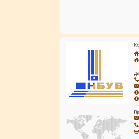
Ко
Дл
Пр