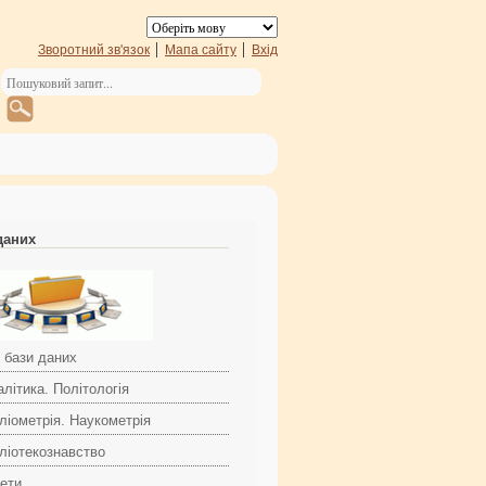
Зворотний зв'язок
Мапа сайту
Вхід
даних
і бази даних
літика. Політологія
ліометрія. Наукометрія
бліотекознавство
зети