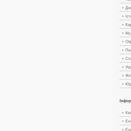
До
Іст
Ка
Му
Об
По
Ст
Укр
Фі
Юр
Інфор
Ка
Ел
Ел