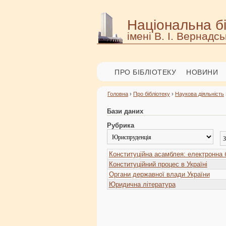
Національна бі
імені В. І. Вернадсь
ПРО БІБЛІОТЕКУ
НОВИНИ
Головна
›
Про бібліотеку
›
Наукова діяльність
Бази даних
Рубрика
Конституційна асамблея: електронна б
Конституційний процес в Україні
Органи державної влади України
Юридична література