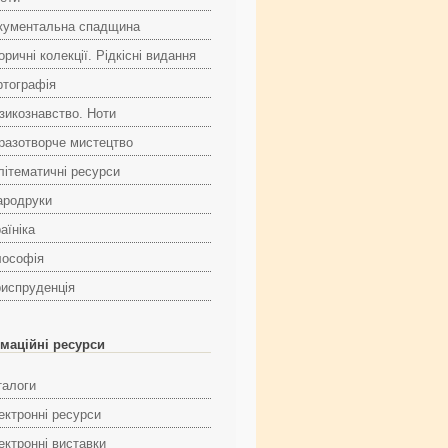
кументальна спадщина
оричні колекції. Рідкісні видання
ртографія
зикознавство. Ноти
разотворче мистецтво
літематичні ресурси
ародруки
аїніка
лософія
испруденція
маційні ресурси
талоги
ектронні ресурси
ектронні виставки