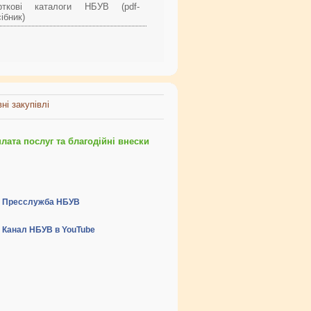
рткові каталоги НБУВ (pdf-
ібник)
ні закупівлі
ата послуг та благодійні внески
Пресслужба НБУВ
Канал НБУВ в YouTube