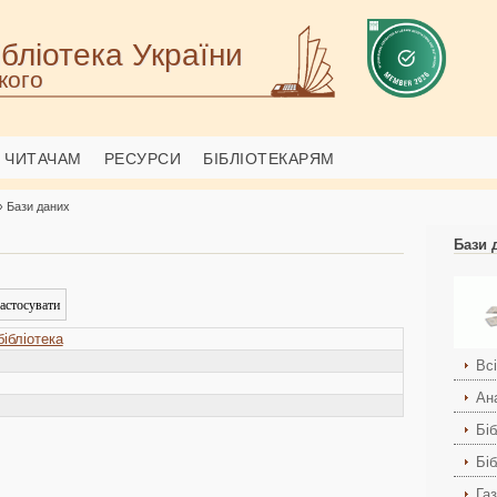
бліотека України
кого
ЧИТАЧАМ
РЕСУРСИ
БІБЛІОТЕКАРЯМ
› Бази даних
Бази 
ібліотека
Вс
Ана
Біб
Бі
Га