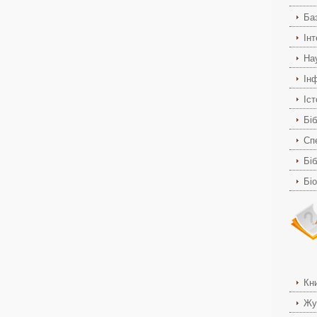
Ба
Ін
На
Ін
Іс
Біб
Спе
Біб
Бі
Кн
Жу