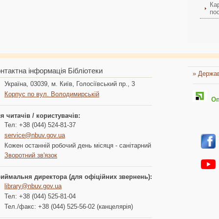
Ка
пос
нтактна інформація Бібліотеки
» Держав
Україна, 03039, м. Київ, Голосіївський пр., 3
Корпус по вул. Володимирській
Опл
я читачів / користувачів:
Тел: +38 (044) 524-81-37
service@nbuv.gov.ua
Кожен останній робочий день місяця - санітарний
Зворотний зв'язок
иймальня директора (для офіційних звернень):
library@nbuv.gov.ua
Тел: +38 (044) 525-81-04
Тел./факс: +38 (044) 525-56-02 (канцелярія)