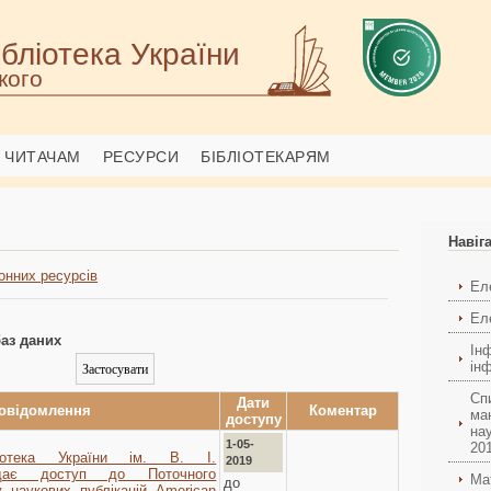
бліотека України
кого
ЧИТАЧАМ
РЕСУРСИ
БІБЛІОТЕКАРЯМ
Навіг
онних ресурсів
Ел
Еле
аз даних
Ін
ін
Сп
Дати
овідомлення
Коментар
ма
доступу
на
1-05-
201
ліотека України ім. В. І.
2019
адає доступ до Поточного
Ма
до
у наукових публікацій American