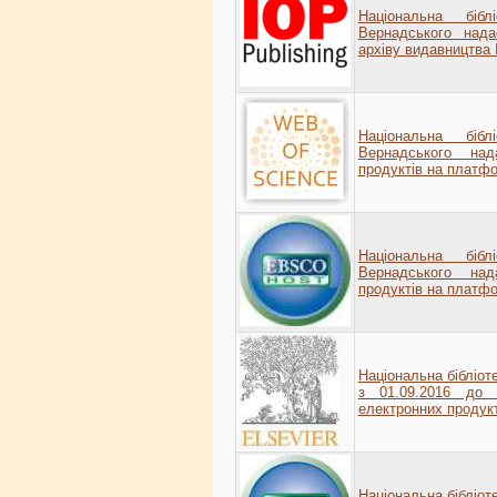
Національна біб
Вернадського нада
архіву видавництва I
Національна біб
Вернадського на
продуктів на платфо
Національна біб
Вернадського на
продуктів на плат
Національна бібліоте
з 01.09.2016 до 
електронних продук
Національна бібліоте