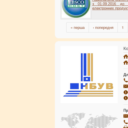
з 01.09.2016 до 
електронних продук
« перша
‹ попередня
1
Ко
Дл
Пр