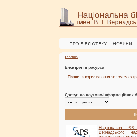
Національна бі
імені В. І. Вернадсь
ПРО БІБЛІОТЕКУ
НОВИНИ
Головна
›
Електронні ресурси
Правила користування залом електр
Доступ до науково-інформаційних б
П
Національна біб
Вернадського н
електронного архів