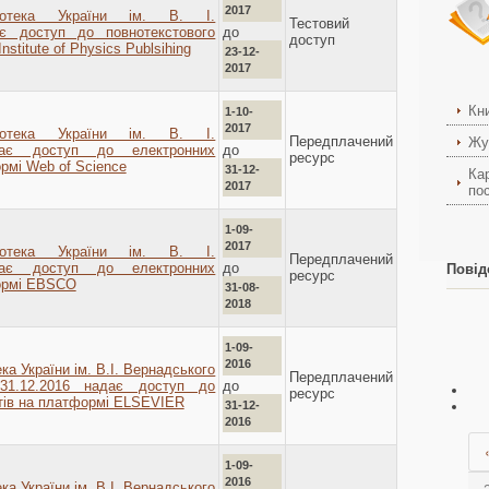
2017
ліотека України ім. В. І.
Тестовий
до
є доступ до повнотекстового
доступ
nstitute of Physics Publsihing
23-12-
2017
Кн
1-10-
2017
ліотека України ім. В. І.
Передплачений
Жу
до
дає доступ до електронних
ресурс
рмі Web of Science
31-12-
Ка
2017
пос
1-09-
2017
ліотека України ім. В. І.
Передплачений
до
дає доступ до електронних
Повід
ресурс
формі EBSCO
31-08-
2018
1-09-
2016
ка України ім. В.І. Вернадського
Передплачений
до
31.12.2016 надає доступ до
ресурс
тів на платформі ELSEVIER
31-12-
2016
1-09-
2016
ка України ім. В.І. Вернадського