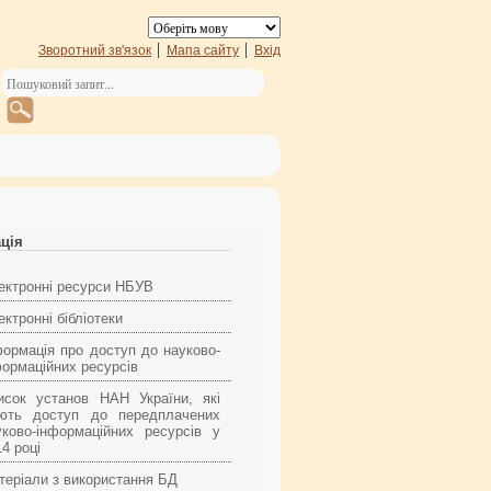
Зворотний зв'язок
Мапа сайту
Вхід
ація
ектронні ресурси НБУВ
ктронні бібліотеки
формація про доступ до науково-
формаційних ресурсів
исок установ НАН України, які
ють доступ до передплачених
уково-інформаційних ресурсів у
4 році
теріали з використання БД