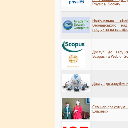
Physical Society
Національна біб
Вернадського на
продуктів на плат
Доступ до зарубіж
Scopus та Web of Sc
Доступ до зарубіжни
Семінар-практикум
Ельзевір