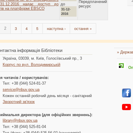
Передплачений
до
31.12.2016 надає доступ до
ресурс
тів на платформі EBSCO
31-12-
2016
3
4
5
наступна ›
остання »
2
нтактна інформація Бібліотеки
» Держав
Україна, 03039, м. Київ, Голосіївський пр., 3
Корпус по вул. Володимирській
Опл
я читачів / користувачів:
Тел: +38 (044) 524-81-37
service@nbuv.gov.ua
Кожен останній робочий день місяця - санітарний
Зворотний зв'язок
иймальня директора (для офіційних звернень):
library@nbuv.gov.ua
Тел: +38 (044) 525-81-04
Тел./факс: +38 (044) 525-56-02 (канцелярія)