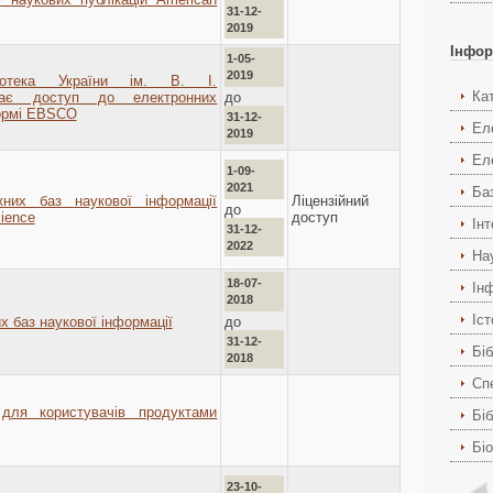
31-12-
2019
Інфор
1-05-
2019
ліотека України ім. В. І.
Ка
до
дає доступ до електронних
формі EBSCO
31-12-
Ел
2019
Ел
1-09-
2021
Ба
них баз наукової інформації
Ліцензійний
до
ience
доступ
Ін
31-12-
2022
На
18-07-
Ін
2018
Іс
до
х баз наукової інформації
31-12-
Біб
2018
Спе
 для користувачів продуктами
Біб
Бі
23-10-