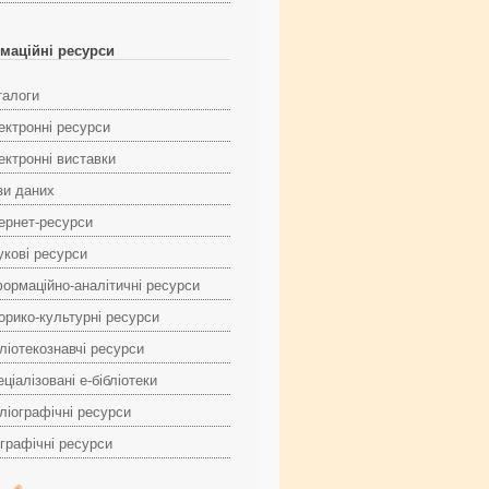
маційні ресурси
талоги
ектронні ресурси
ектронні виставки
зи даних
тернет-ресурси
укові ресурси
формаційно-аналітичні ресурси
торико-культурні ресурси
ліотекознавчі ресурси
ціалізовані е-бібліотеки
ліографічні ресурси
ографічні ресурси