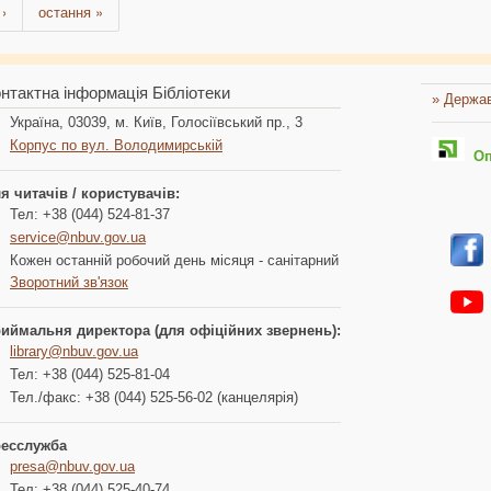
›
остання »
нтактна інформація Бібліотеки
» Держав
Україна, 03039, м. Київ, Голосіївський пр., 3
Корпус по вул. Володимирській
Опл
я читачів / користувачів:
Тел: +38 (044) 524-81-37
service@nbuv.gov.ua
Кожен останній робочий день місяця - санітарний
Зворотний зв'язок
иймальня директора (для офіційних звернень):
library@nbuv.gov.ua
Тел: +38 (044) 525-81-04
Тел./факс: +38 (044) 525-56-02 (канцелярія)
есслужба
presa@nbuv.gov.ua
Тел: +38 (044) 525-40-74