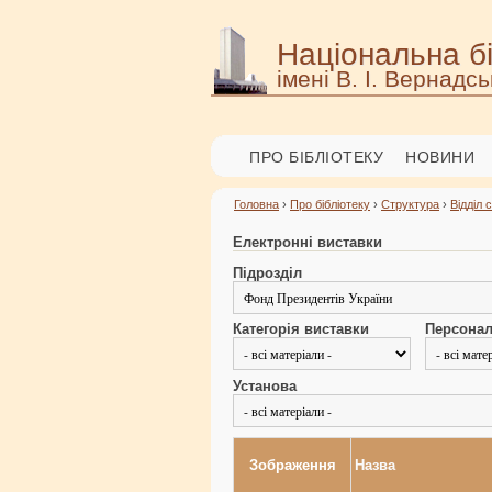
Національна бі
імені В. І. Вернадсь
ПРО БІБЛІОТЕКУ
НОВИНИ
Головна
›
Про бібліотеку
›
Структура
›
Відділ 
Електронні виставки
Підрозділ
Категорія виставки
Персонал
Установа
Зображення
Назва