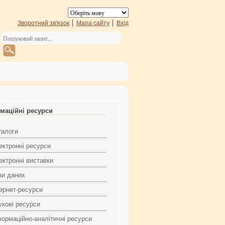
Зворотний зв'язок
Мапа сайту
Вхід
маційні ресурси
талоги
ектронні ресурси
ектронні виставки
зи даних
тернет-ресурси
укові ресурси
формаційно-аналітичні ресурси