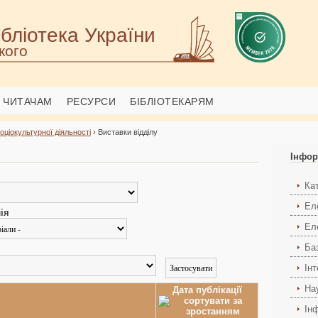
бліотека України
кого
ЧИТАЧАМ
РЕСУРСИ
БІБЛІОТЕКАРЯМ
соціокультурної діяльності
› Виставки відділу
Інфор
Ка
Ел
ія
Ел
Ба
Ін
На
Дата публікації
Ін