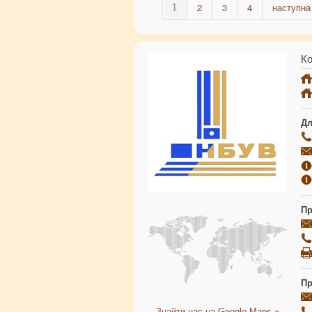
2
3
4
наступна 
1
Ко
Дл
Пр
Пр
Знайти нас на Google Maps »