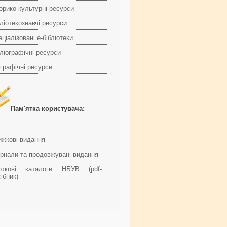
торико-культурні ресурси
ліотекознавчі ресурси
ціалізовані е-бібліотеки
ліографічні ресурси
ографічні ресурси
Пам'ятка користувача:
ижкові видання
рнали та продовжувані видання
рткові каталоги НБУВ (pdf-
ібник)