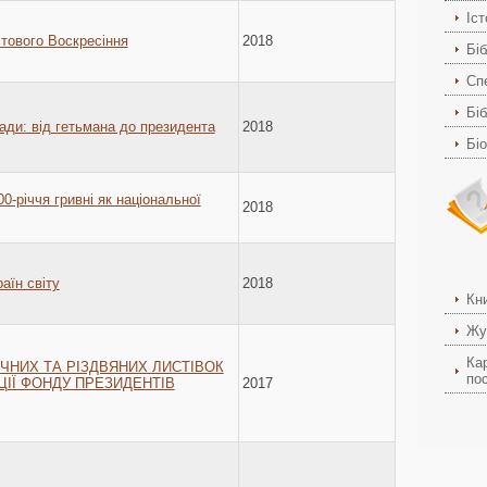
Іс
тового Воскресіння
2018
Біб
Спе
Біб
ди: від гетьмана до президента
2018
Бі
0-річчя гривні як національної
2018
аїн світу
2018
Кн
Жу
Ка
ЧНИХ ТА РІЗДВЯНИХ ЛИСТІВОК
пос
ЦІЇ ФОНДУ ПРЕЗИДЕНТІВ
2017