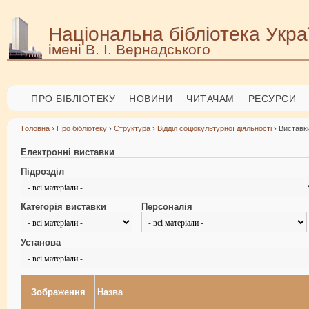
Національна бібліотека Укра
імені В. І. Вернадського
ПРО БІБЛІОТЕКУ
НОВИНИ
ЧИТАЧАМ
РЕСУРСИ
Головна
›
Про бібліотеку
›
Структура
›
Відділ соціокультурної діяльності
› Виставки
Електронні виставки
Підрозділ
Категорія виставки
Персоналія
Установа
Зображення
Назва