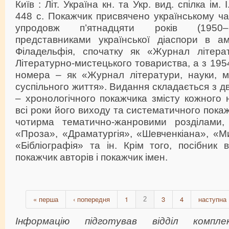
Київ : Літ. Україна кн. та Укр. вид. спілка ім. 
448 с. Покажчик присвячено українському ча
упродовж п’ятнадцяти років (1950–
представниками української діаспори в ам
Філадельфія, спочатку як «Журнал літера
Літературно-мистецького товариства, а з 195
номера – як «Журнал літератури, науки, ми
суспільного життя». Видання складається з д
– хронологічного покажчика змісту кожного
всі роки його виходу та систематичного пока
чотирма тематично-жанровими розділами, 
«Проза», «Драматургія», «Шевченкіана», «М
«Бібліографія» та ін. Крім того, посібник
покажчик авторів і покажчик імен.
« перша
‹ попередня
1
3
4
наступна 
2
Інформацію підготував відділ компл