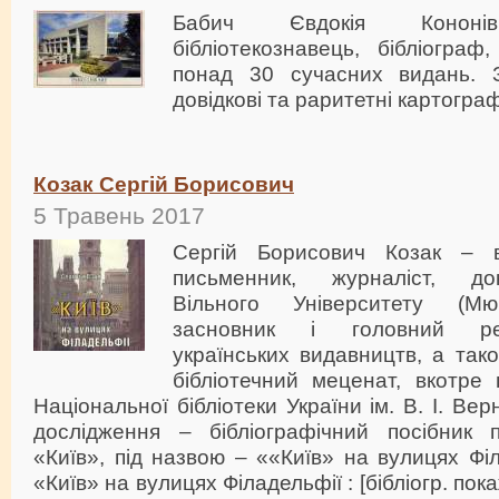
Бабич Євдокія Кононівн
бібліотекознавець, бібліогра
понад 30 сучасних видань. З
довідкові та раритетні картограф
Козак Сергій Борисович
5 Травень 2017
Сергій Борисович Козак – в
письменник, журналіст, до
Вільного Університету (Мю
засновник і головний ред
українських видавництв, а тако
бібліотечний меценат, вкотре
Національної бібліотеки України ім. В. І. Ве
дослідження – бібліографічний посібник п
«Київ», під назвою – ««Київ» на вулицях Філ
«Київ» на вулицях Філадельфії : [бібліогр. покаж