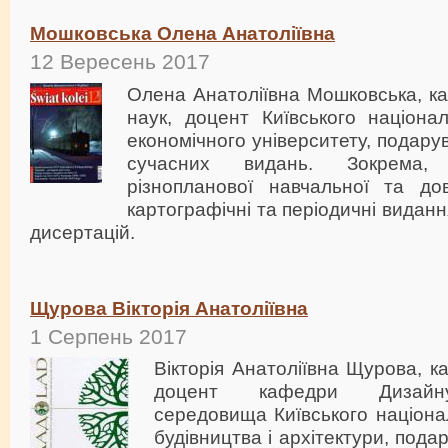
Мошковська Олена Анатоліївна
12 Вересень 2017
Олена Анатоліївна Мошковська, к
наук, доцент Київського націона
економічного університету, подар
сучасних видань. Зокрема, 
різнопланової навчальної та дов
картографічні та періодичні виданн
дисертацій.
Щурова Вікторія Анатоліївна
1 Серпень 2017
Вікторія Анатоліївна Щурова, к
доцент кафедри Дизайну
середовища Київського націона
будівництва і архітектури, под