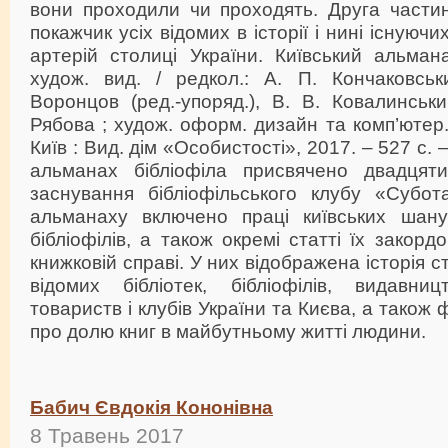
вони проходили чи проходять. Друга части
покажчик усіх відомих в історії і нині існуюч
артерій столиці України. Київський альманах
худож. вид. / редкол.: А. П. Кончаковськ
Воронцов (ред.-упоряд.), В. В. Ковалинський
Рябова ; худож. оформ. дизайн та комп’ютер.
Київ : Вид. дім «Особистості», 2017. – 527 с. –
альманах бібліофіла присвячено двадцяти
заснування бібліофільського клубу «Субо
альманаху включено праці київських шану
бібліофілів, а також окремі статті їх закор
книжковій справі. У них відображена історія с
відомих бібліотек, бібліофілів, видавницт
товариств і клубів України та Києва, а також
про долю книг в майбутньому житті людини.
Бабич Євдокія Кононівна
8 Травень 2017