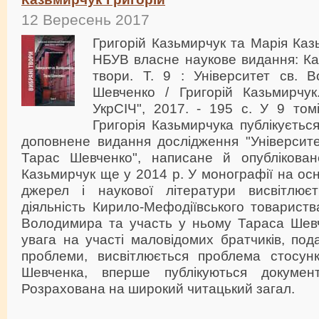
12 Вересень 2017
Григорій Казьмирчук та Марія Ка
НБУВ власне наукове видання: Ка
твори. Т. 9 : Університет св. 
Шевченко / Григорій Казьмирчу
УкрСІЧ", 2017. - 195 с. У 9 том
Григорія Казьмирчука публікуєтьс
доповнене видання дослідження "Університе
Тарас Шевченко", написане й опублікова
Казьмирчук ще у 2014 р. У монографії на ос
джерел і наукової літератури висвітлює
діяльність Кирило-Мефодіївського товариства
Володимира та участь у ньому Тараса Шевч
увага на участі маловідомих братчиків, пода
проблеми, висвітлюється проблема стосункі
Шевченка, вперше публікуються докуме
Розрахована на широкий читацький загал.