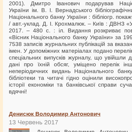
2001). Дмитро Іванович подарував Націон
України ім. В. І. Вернадського бібліографіч
Національного банку України : бібліогр. покаж
/ авт.-уклад. Д. І. Крохмалюк. – Київ : ДВНЗ «
2017. – 480 с. : іл. Видання розкриває по
«Вісник Національного банку України» за 199
7538 записів журнальних публікацій за вказа
імен. У допоміжних матеріалах подано перелік
спеціальних випусків журналу, що увійшли д
дані про їхній обсяг, уміщено перелік ін
неперіодичних видань Національного банку
бібліотеки та читачі гідно оцінили високоп
історії економіки та банківської справи суч
вдячні!
Денисюк Володимир Антонович
13 Червень 2017
Денисюк Володимир Антонович,