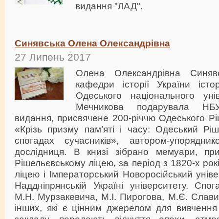
видання "ЛАД".
Синявська Олена Олександрівна
27 Липень 2017
Олена Олександрівна Синявсь
кафедри історії України істо
Одеського національного унів
Мечникова подарувала НБУ
видання, присвячене 200-річчю Одеського Рі
«Крізь призму пам’яті і часу: Одеський Рі
спогадах сучасників», автором-упорядн
дослідниця. В книзі зібрано мемуари, пр
Рішельєвському ліцею, за період з 1820-х рок
ліцею і Імператорський Новоросійський уніве
Наддніпрянській Україні університету. Спо
М.Н. Мурзакевича, М.І. Пирогова, М.Є. Слави
інших, які є цінним джерелом для вивчення 