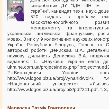
співробітник ДУ "ІДНТПІН ім. 
України", кандидат техн. наук, до
520 видань з проблем еконо
високотехнологічного розв
менеджменту та інтелектуаль
українській, англійській, французькій, росі
мовах. З них у 9 колективних наукових моног
Україні, Республиці Білорусь, Польщі та С
авторські роботи Денисюка В.А. Детальні
наукову діяльність Денисюка В.А. надруко
виданнях: 1. «Науковці України еліта держ
ukraine.com.ua/project/index.php?project=nued
2.«Винахідники України ел
http://www.logos.biz.ua/proj/vynahid/vol4/
«Національний університет «Львівсь
http://www.logos.biz.ua/proj/lpi3/pdf/241.pdf, т. 3
Маркосян Размік Григорович