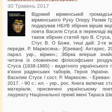
30 Травень 2017
Відомий вірменський громадсь
вірменського Руху Опору Размік 
подарував НБУВ збірник віршів вид
поета Василя Стуса в перекладі в
також збірник статей про В. Стуса, 
Стус В. О Боже, тиші дай: 2-ге в
передм. Р. Маркосяна.- [Єреван]: Антарес, 20
парал. укр., вірмен.; Збірка вперше знай
читача із сповненою філософських роздум
Стуса (1938-1985) - видатного українського 
в'язня радянських таборів, Героя України
Василие Стусе / сост. Р. Маркосян. - Ереван
2017. - 90 с.: ил. - укр., рос. Книга включає ст
матеріали, присвячені українському по
лауреату Національної премії імені Тараса Ш