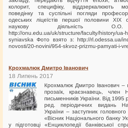
закладу, передають відчуття епохи, атмо
колорит, специфіку, віддзеркалюють мо
поведінку та суспільні погляди професор
одеських ліцеїстів першої половини ХІХ 
наукову діяльність О.О.
http://onu.edu.ua/uk/structure/faculty/history/ua-h
syniavska Фото взято з: http://rl.odessa.ua/in
novosti/20-novini/954-skvoz-prizmu-pamyati-i-v
Крохмалюк Дмитро Іванович
18 Липень 2017
Крохмалюк Дмитро Іванович – 
прозаїк, краєзнавець, член Н
письменників України. Від 1995 р
ред. періодичних видань На
України – заступник головног
«Вісник Національного банку Ук
у підготовці «Енциклопедії банківської спр