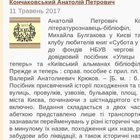
Кончаковський Анатолій Петрович
11 Травень 2017
Анатолій Петрович Ко
літературознавець-бібліофі
Михайла Булгакова у Києві та
клубу любителів книг «Субота у
до фондів НБУВ чергові к
довідковий посібник «Улицы
теперь» та «Київський альманах бібліофі
Прежде и теперь : справ. пособие с прил. пл. 
Валерий Анатолиевич Крюков. – [Б. м. : б. 
Посібник присвячений історії походження та
вулиць, провулків, узвозів, бульварів, площ
міста Києва, починаючи з шістнадцятого ст
включно. Видання складається з двох час
абеткою представлено лише ті транспортні 
зазнавали перейменувань у різні історичні час
в минулому їх назви, походження цих назв, 
забудови або ліквідації, а також історичні на