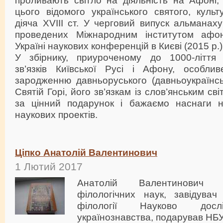
проливають світло на діяльність на Афоні, 
цього відомого українського святого, культу
діяча XVIII ст. У черговий випуск альманах
проведених Міжнародним інститутом афо
Україні наукових конференцій в Києві (2015 р.) і
У збірнику, приуроченому до 1000-ліття 
зв’язків Київської Русі і Афону, особли
зародженню давньоруського (давньоукраїнсь
Святій Горі, його зв’язкам із слов’янським св
за цінний подарунок і бажаємо наснаги н
наукових проектів.
Ціпко Анатолій Валентинович
1 Лютий 2017
Анатолій Валентинович 
філологічних наук, завідувач 
філології Науково дослі
українознавства, подарував НБ