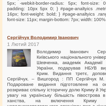
Сергійчук Володимир Іванович
1 Лютий 2017
Володимир Іванович Серг
Київського національного уніве
Шевченка, академік Академії
України, подарував НБУВ вид
Крим. Видання третє, допо
Сергійчук. – Вишгород : ПП Сергійчук М. 
Подароване видання підготовлене на ос
розкриває спільну історичну долю Криму й Ук
увагу на українську більшість півострова 
ханства, на включення Криму д