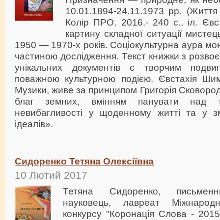
10.01.1894-24.11.1973 рр. (Життя і
Колір ПРО, 2016.- 240 с., іл. Єв
картину складної ситуації мистец
1950 — 1970-х років. Соціокультурна аура мо
частиною дослідження. Текст книжки з розвоє
унікальних документів є творчим подви
поважною культурною подією. Євстахія Шим
Музики, живе за принципом Григорія Сковоро
благ земних, вмінням панувати над т
невибагливості у щоденному житті та у з
ідеалів».
Сидоренко Тетяна Олексіївна
10 Лютий 2017
Тетяна Сидоренко, письменни
науковець, лавреат Міжнародн
конкурсу "Коронація Слова - 2015"