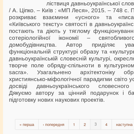
ліствиця давньоукраїнської сло
/ А. Ціпко. – Київ : «МП Леся», 2015. – 748 с
розкриває взаємини «усного» та «писа
«Київського тексту» святості в давньоукраїнс
постають та діють у тяглому функціонуванн
сотеріологійної ікономії – святоблив
домобудівництва. Автор приділяє ув
функціональній структурі образу та «культур
давньоукраїнській словесній культурі, окрес
творче поле обряду-спільноти в культурном
sacra». Узагальнено архітектоніку об
християнсько-міфологічної парадигми світо 
досвіді давньоукраїнського словесного 
Дякуємо автору за цінний подарунок і б
підготовку нових наукових проектів.
« перша
‹ попередня
1
2
4
наступна 
3