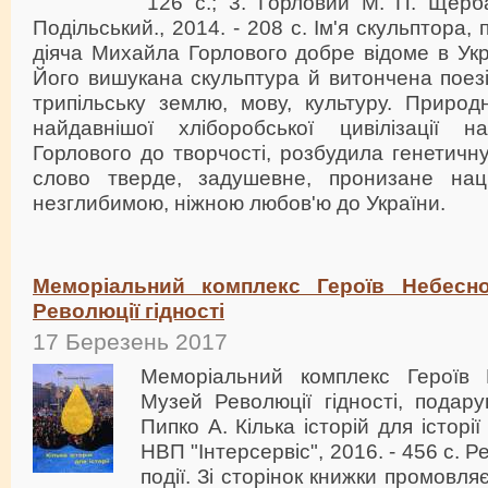
126 с.; 3. Горловий М. П. Щерба
Подільський., 2014. - 208 с. Ім'я скульптора,
діяча Михайла Горлового добре відоме в Укра
Його вишукана скульптура й витончена поезія
трипільську землю, мову, культуру. Приро
найдавнішої хліборобської цивілізації 
Горлового до творчості, розбудила генетичну
слово тверде, задушевне, пронизане нац
незглибимою, ніжною любов'ю до України.
Меморіальний комплекс Героїв Небесн
Революції гідності
17 Березень 2017
Меморіальний комплекс Героїв
Музей Революції гідності, подар
Пипко А. Кілька історій для історії
НВП "Інтерсервіс", 2016. - 456 с. Р
події. Зі сторінок книжки промовляє