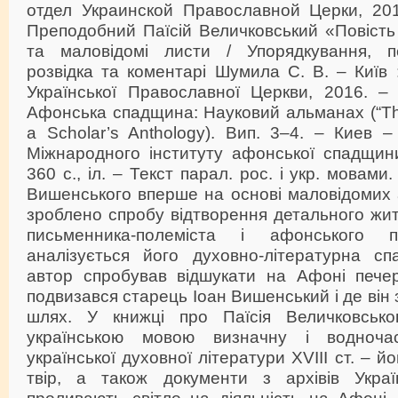
отдел Украинской Православной Церки, 2016
Преподобний Паїсій Величковський «Повість
та маловідомі листи / Упорядкування, п
розвідка та коментарі Шумила С. В. – Київ 
Української Православної Церкви, 2016. – 
Афонська спадщина: Науковий альманах (“The 
a Scholar’s Anthology). Вип. 3–4. – Киев –
Міжнародного інституту афонської спадщини
360 с., іл. – Текст парал. рос. і укр. мовами
Вишенського вперше на основі маловідомих 
зроблено спробу відтворення детального жит
письменника-полеміста і афонського п
аналізується його духовно-літературна сп
автор спробував відшукати на Афоні печеру
подвизався старець Іоан Вишенський і де він 
шлях. У книжці про Паїсія Величковськ
українською мовою визначну і водноча
української духовної літератури XVIII ст. – й
твір, а також документи з архівів Укр