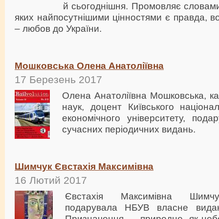
й сьогоднішня. Промовляє словами 
яких найпосутнішими цінностями є правда, во
– любов до України.
Мошковська Олена Анатоліївна
17 Березень 2017
Олена Анатоліївна Мошковська, к
наук, доцент Київського націона
економічного університету, пода
сучасних періодичних видань.
Шимчук Євстахія Максимівна
16 Лютий 2017
Євстахія Максимівна Шимчу
подарувала НБУВ власне вида
Призначення — природне, як неб