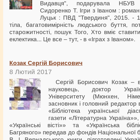
Видавця", подарувала НБУВ 
Сидоренко Т. Ігри з Іваном : роман 
Луцьк : ПВД "Твердиня", 2015. - 1
тіла, багатовимірність людського буття, п
старожитності, пошук Того, Хто вміє ставит
еклектика... Це все – тут, - в «Іграх з Іваном».
Козак Сергій Борисович
8 Лютий 2017
Сергій Борисович Козак – відомий український науковець, доктор Українського Вільного Університету (Мюнхен, Німеччина), журналіст, засновник і головний редактор видавничих проектів «Бібліотека української діаспори», «Бібліотека газети «Літературна Україна»», «Сторінками газети «Українські вісті»» та «Українська бібліотека імені Івана Багряного» передав до фондів Національної бібліотеки України ім. В. І. Вернадського книги, підготовлені Українською видавничою спілкою ім. Івана Багряного з нагоди відзначення 110-ї річниці від дня народження Івана Багряного та 75-ї річниці від дня народження Леоніда Талалая – видатних українських поетів, прозаїків, публіцистів – лауреатів Державної премії України ім. Т. Шевченко. Ще одна книга-подарунок від Дарини і Сергія Козаків – це фотоальбом історичних місць Полтавщини, що зберігають пам’ять про Т. Шевченко. 1. Від «Скельки» до «Буйного вітру»: творча планета Івана Багряного : [зб. наук. пр.] / упоряд. Сергій Козак. – Київ : Літ. Україна : Укр. видав. спілка ім. Івана Багряного, 2016. – 371 с. У збірнику містяться наукові праці дослідників з різних регіонів України та діаспори, в яких вони не лише аналізують художню, публіцистичну та епістолярну спадщину митця, а й розкривають різні аспекти його багатогранної творчості, формують нові риси його творчого портрета. 2. Мовний всесвіт Івана Багряного : зб. наук. пр. / упоряд. Сергій Козак. – Київ : Укр. видав. спілка ім. Івана Багряного, 2016. – 364 с. У збірнику презентовано розвідки досвідчених і талановитих молодих авторів (Б. Плющ, О. Левар, Р. Пикалюк, Н. Сологуб, Г. Віняр та ін.), що засвідчують розмаїття проблематики лінгвістичного опису текстів І. Багряного, сприяють формуванню цілісності наукових досліджень у мовотворчості письменника та широкому розкриттю його внеску у розвиток української мови. 3. Народжений для Бою : зб. матеріалів до 110-річчя Івана Багряного / Фундація ім. Івана Багряного ; упоряд. Сергія Козака. – Київ : Укр. б-ка ім. Івана Багряного, 2016. – 140 с. – (Українська бібліотека ім. Івана Багряного ; 2016, № 1). До збірника увійшли праці відомих мовознавців України – І. Дзюби, П. Гриценка, Г. Костюка, В. Базилевського та інших, в яких вони дослідили маловідомі сторінки з творчого й суспільно-політичного життя І. Багряного. 4. Талалай Леонід. Коли заговорить душа / упоряд. Раїса Талалай. – Київ : Укр. б-ка ім. Івана Багряного, 2016. – 191 с. – (Українська бібліотека ім. Івана Багряного ; 2016, № 2). До видання увійшли публіцистичні та літературознавчі статті Леоніда Талалая, присвячені творчості В. Сосюри, М. Вінграновського, Б. Олійника, М. Руденка та Д. Іванова. 5. Козак Д. На берегах Хоролу і Сули: полтавські шляхи Тараса Шевченка / Дарина Козак, Сергій Козак. – Київ : Літ. Україна, 2016. – 132 с. : іл. Книга-альбом містить фотографії, історичні місця, пам’ятники, монументи, погруддя, меморіальні написи, музейні експонати та архітектурні споруди, що присвячені Т. Шевченку або пов’язанні з його життям, поетичною і художньою творчістю. /* IN PAGE ANALYTICS */ #page-analtyics { clear: left; } #page-analtyics .metric { background: #fefefe; /* Старые браузеры */ background: -moz-linear-gradient(top, #fefefe 0%, #f2f3f2 100%); /* FF3.6+ */ background: -webkit-gradient(linear, left top, left bottom, color-stop(0%,#fefefe), color-stop(100%,#f2f3f2)); /* Chrome,Safari4+ */ background: -webkit-linear-gradient(top, #fefefe 0%,#f2f3f2 100%); /* Chrome10+,Safari5.1+ */ background: -o-linear-gradient(top, #fefefe 0%,#f2f3f2 100%); /* Opera 11.10+ */ background: -ms-linear-gradient(top, #fefefe 0%,#f2f3f2 100%); /* IE10+ */ background: linear-gradient(top, #fefefe 0%,#f2f3f2 100%); /* W3C */ filter: progid:DXImageTransform.Microsoft.gradient( startColorstr='#fefefe', endColorstr='#f2f3f2',GradientType=0 ); /* IE6-9 */ border: 1px solid #ccc; float: left; font-size: 12px; margin: -4px 0 1em -1px; padding: 10px; width: 105px; } #page-analtyics .metric:hover { background: #fff; border-bottom-color: #b1b1b1; } #page-analtyics .metric .legend { background-color: #058DC7; border-radius: 5px; -moz-border-radius: 5px; -webkit-border-radius: 5px; font-size: 0; margin-right: 5px; padding: 10px 5px 0; } #page-analtyics .metric strong { font-size: 16px; font-weight: bold; } #page-analtyics .range { color: #686868; font-size: 11px; margin-bottom: 7px; width: 100%; } /* IN PAGE ANALYTICS */ #page-analtyics { clear: left; } #page-analtyics .metric { background: #fefefe; /* Старые браузеры */ background: -moz-linear-gradient(top, #fefefe 0%, #f2f3f2 100%); /* FF3.6+ */ background: -webkit-gradient(linear, left top, left bottom, color-stop(0%,#fefefe), color-stop(100%,#f2f3f2)); /* Chrome,Safari4+ */ background: -webkit-linear-gradient(top, #fefefe 0%,#f2f3f2 100%); /* Chrome10+,Safari5.1+ */ background: -o-linear-gradient(top, #fefefe 0%,#f2f3f2 100%); /* Opera 11.10+ */ background: -ms-linear-gradient(top, #fefefe 0%,#f2f3f2 100%); /* IE10+ */ background: linear-gradient(top, #fefefe 0%,#f2f3f2 100%); /* W3C */ filter: progid:DXImageTransform.Microsoft.gradient( startColorstr='#fefefe', endColorstr='#f2f3f2',GradientType=0 ); /* IE6-9 */ border: 1px solid #ccc; float: left; font-size: 12px; margin: -4px 0 1em -1px; padding: 10px; width: 105px; } #page-analtyics .metric:hover { background: #fff; border-bottom-color: #b1b1b1; } #page-analtyics .metric .legend { background-color: #058DC7; border-radius: 5px; -moz-border-radius: 5px; -webkit-border-radius: 5px; font-size: 0; margin-right: 5px; padding: 10px 5px 0; } #page-analtyics .metric strong { font-size: 16px; font-weight: bold; } #page-analtyics .range { color: #686868; font-size: 11px; margin-bottom: 7px; width: 100%; } /* IN PAGE ANALYTICS */ #page-an