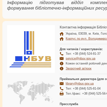
Інформацію підготував відділ компл
формування бібліотечно-інформаційних ресур
Контактна інформація Бібліо
Україна, 03039, м. Київ, Голо
Корпус по вул. Володимирс
Для читачів / користувачів:
Тел: +38 (044) 524-81-37
service@nbuv.gov.ua
Кожен останній робочий день
Зворотний зв'язок
Приймальня директора (для о
library@nbuv.gov.ua
Тел: +38 (044) 525-81-04
Тел./факс: +38 (044) 525-56-
Пресслужба