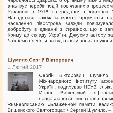
народногосподарського організму вже з кінця
аналізує перебіг подій, пов’язаних з процесо
Україною в 1918 і передання півострова 
Наводяться також конкретні аргументи на
населення півострова завжди пов’язувал
добробуту в єднанні з Україною, що є за
Криму до складу України. Дякуємо автору за
бажаємо наснаги на підготовку нових наукових
Шумило Сергій Вікторович
1 Лютий 2017
Сергій Вікторович Шумило, 
Міжнародного інституту афо
Україні, подарував НБУВ кілька
Иоанн Вишенский: афонсь
православный писатель-полем
жизнеописанию «Блаженной памяти велик
Вишенского Святогорца» / Сергей Шумило. – 