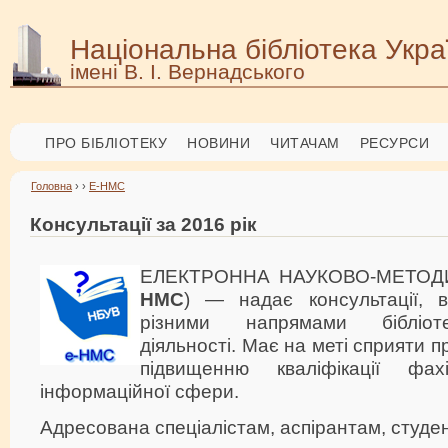
Національна бібліотека Укра
імені В. І. Вернадського
ПРО БІБЛІОТЕКУ
НОВИНИ
ЧИТАЧАМ
РЕСУРСИ
Головна
› ›
Е-НМС
Консультації за 2016 рік
ЕЛЕКТРОННА НАУКОВО-МЕТОД
НМС
) — надає консультації, 
різними напрямами бібліотеч
діяльності. Має на меті сприяти пр
підвищенню кваліфікації фахі
інформаційної сфери.
Адресована спеціалістам, аспірантам, студе