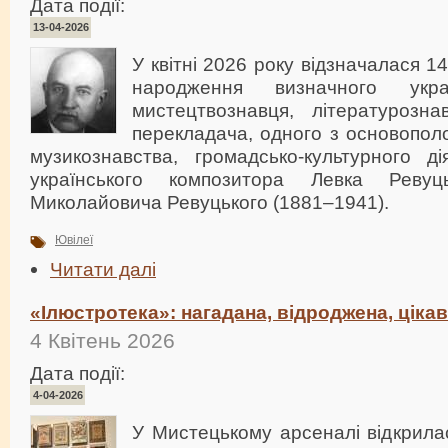
Дата події:
13-04-2026
У квітні 2026 року відзначалася 14
народження визначного украї
мистецтвознавця, літературозна
перекладача, одного з основополо
музикознавства, громадсько-культурного ді
українського композитора Левка Рев
Миколайовича Ревуцького (1881–1941).
Ювілеї
Читати далі
«Ілюстротека»: нагадана, відроджена, ціка
4 Квітень 2026
Дата події:
4-04-2026
У Мистецькому арсеналі відкрила