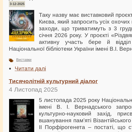
3-12-2025
Таку назву має виставковий проєкт
Києва, який запросить усіх охочих
заходи, що триватимуть з 3 груд
січня 2026 року. У проєкті «Різд
активну участь бере й відді
Національної бібліотеки України імені В.І. Вер
Виставки
Читати далі
Тисячолітній культурний діалог
4 Листопад 2025
5 листопада 2025 року Національн
імені В. І. Вернадського запр
культурно-науковий захід, прис
вшанування пам’яті Візантійськог
ІІ Порфірогенета – постаті, що с