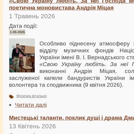
«Свою Україну любіть. За неї Господа мо
поетична моновистава Андрія Міцая
1 Травень 2026
Дата події:
1-05-2026
Особливо піднесену атмосферу в
відділу музичних фондів Націо
України імені В. І. Вернадського 
«Свою Україну любіть. За неї 
виконанні Андрія Міцая, сол
заслуженої капели бандуристів України і
волонтера та сподвижника (9 квітня 2026).
Музична вітальня
Читати далі
Мистецькі таланти, поклик душі і драма Д
13 Квітень 2026