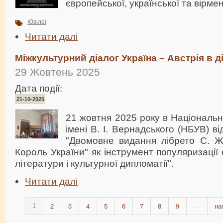
європейської, української та вірмен
Ювілеї
Читати далі
Міжкультурний діалог Україна – Австрія в ді
29 Жовтень 2025
Дата події:
21-10-2025
21 жовтня 2025 року в Національні
імені В. І. Вернадського (НБУВ) в
"Двомовне видання лібрето С. 
Король України" як інструмент популяризації 
літератури і культурної дипломатії".
Читати далі
2
3
4
5
6
7
8
9
на
1
…