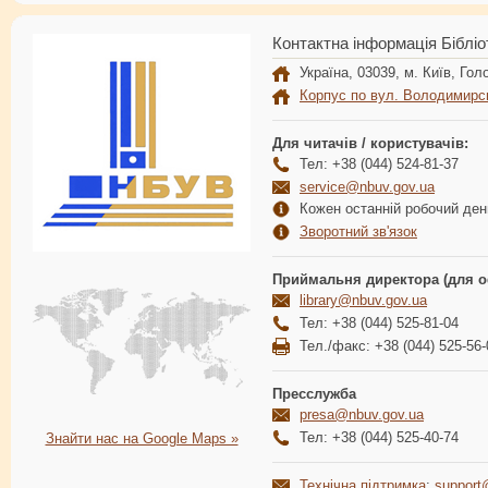
Контактна інформація Бібліо
Україна, 03039, м. Київ, Голо
Корпус по вул. Володимирс
Для читачів / користувачів:
Тел: +38 (044) 524-81-37
service@nbuv.gov.ua
Кожен останній робочий день
Зворотний зв'язок
Приймальня директора (для о
library@nbuv.gov.ua
Тел: +38 (044) 525-81-04
Тел./факс: +38 (044) 525-56-
Пресслужба
presa@nbuv.gov.ua
Тел: +38 (044) 525-40-74
Знайти нас на Google Maps »
Технічна підтримка
:
support