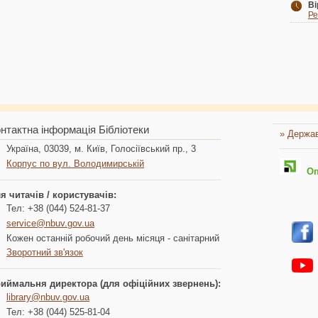
Ві
Ре
нтактна інформація Бібліотеки
» Держав
Україна, 03039, м. Київ, Голосіївський пр., 3
Корпус по вул. Володимирській
Опл
я читачів / користувачів:
Тел: +38 (044) 524-81-37
service@nbuv.gov.ua
Кожен останній робочий день місяця - санітарний
Зворотний зв'язок
иймальня директора (для офіційних звернень):
library@nbuv.gov.ua
Тел: +38 (044) 525-81-04