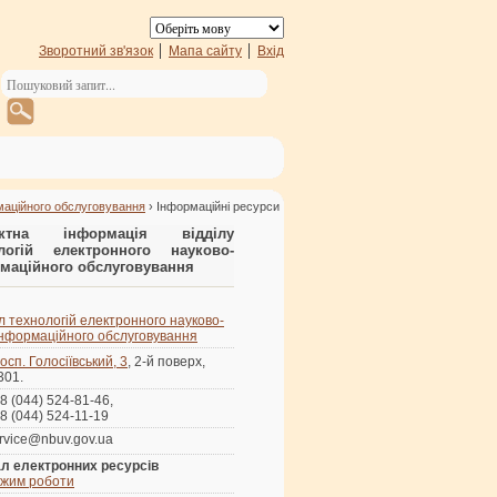
Зворотний зв'язок
Мапа сайту
Вхід
рмаційного обслуговування
› Інформаційні ресурси
актна інформація відділу
ологій електронного науково-
маційного обслуговування
л технологій електронного науково-
інформаційного обслуговування
осп. Голосіївський, 3
, 2-й поверх,
 301.
8 (044) 524-81-46,
8 (044) 524-11-19
rvice@nbuv.gov.ua
л електронних ресурсів
жим роботи