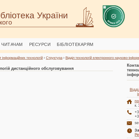
бліотека України
кого
ЧИТАЧАМ
РЕСУРСИ
БІБЛІОТЕКАРЯМ
т інформаційних технологій
›
Структура
›
Відділ технологій електронного науково-інфо
Конт
ологій дистанційного обслуговування
техн
інфор
Відді
пр
к.
+3
+3
se
За
Ре