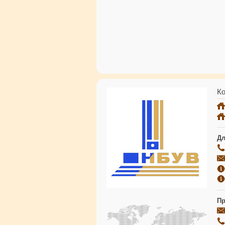
Ко
Дл
Пр