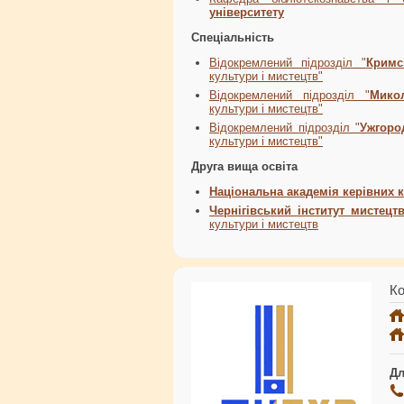
університету
Спеціальність
Відокремлений підрозділ "
Кримс
культури і мистецтв"
Відокремлений підрозділ "
Мико
культури і мистецтв"
Відокремлений підрозділ "
Ужгоро
культури і мистецтв"
Друга вища освіта
Національна академія керівних к
Чернігівський інститут мистец
культури і мистецтв
Ко
Дл