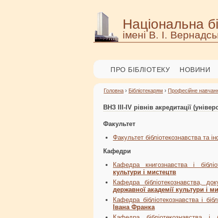
Національна бі
імені В. І. Вернадсь
ПРО БІБЛІОТЕКУ
НОВИНИ
Головна
›
Бібліотекарям
›
Професійне навчан
ВНЗ III-IV рівнів акредитації (універ
Факультет
Факультет бібліотекознавства та 
Кафедри
Кафедра книгознавства і біблі
культури і мистецтв
Кафедра бібліотекознавства, до
державної академії культури і м
Кафедра бібліотекознавства і біб
Івана Франка
Кафедра бібліотекознавства і 