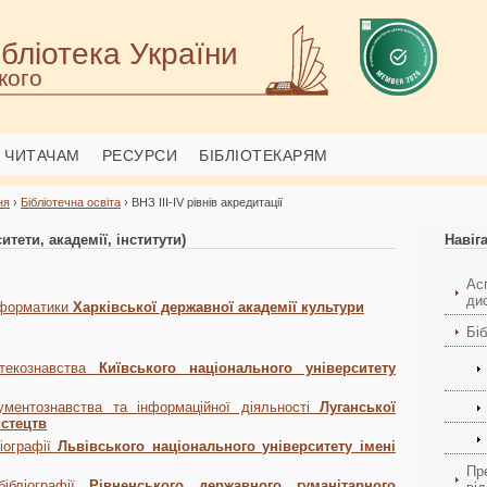
бліотека України
кого
ЧИТАЧАМ
РЕСУРСИ
БІБЛІОТЕКАРЯМ
ня
›
Бібліотечна освіта
› ВНЗ III-IV рівнів акредитації
ситети, академії, інститути)
Навіг
Ас
ди
інформатики
Харківської державної академії культури
Біб
отекознавства
Київського національного університету
кументознавства та інформаційної діяльності
Луганської
истецтв
ліографії
Львівського національного університету імені
Пр
бібліографії
Рівненського державного гуманітарного