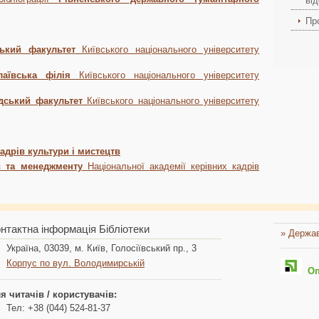
ві
Пр
ький факультет
Київського національного університету
лаївська філія
Київського національного університету
дський факультет
Київського національного університету
адрів культури і мистецтв
тв та менеджменту
Національної академії керівних кадрів
нтактна інформація Бібліотеки
» Держав
Україна, 03039, м. Київ, Голосіївський пр., 3
Корпус по вул. Володимирській
Опл
я читачів / користувачів:
Тел: +38 (044) 524-81-37