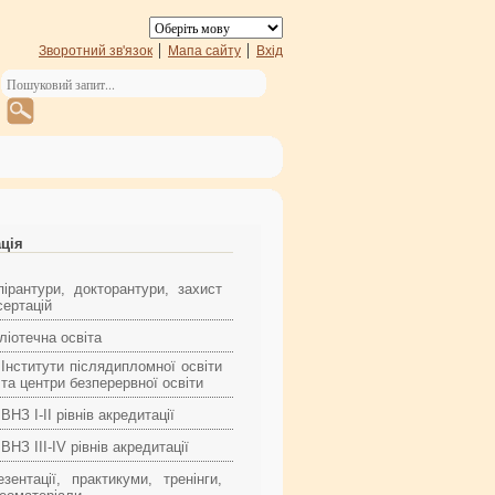
Зворотний зв'язок
Мапа сайту
Вхід
ація
пірантури, докторантури, захист
сертацій
ліотечна освіта
Інститути післядипломної освіти
та центри безперервної освіти
ВНЗ I-II рівнів акредитації
ВНЗ III-IV рівнів акредитації
езентації, практикуми, тренінги,