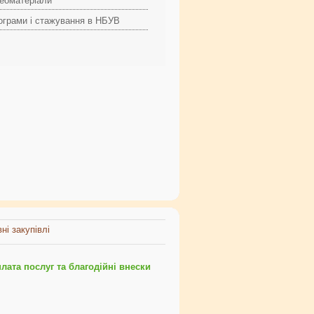
деоматеріали
ограми і стажування в НБУВ
ні закупівлі
ата послуг та благодійні внески