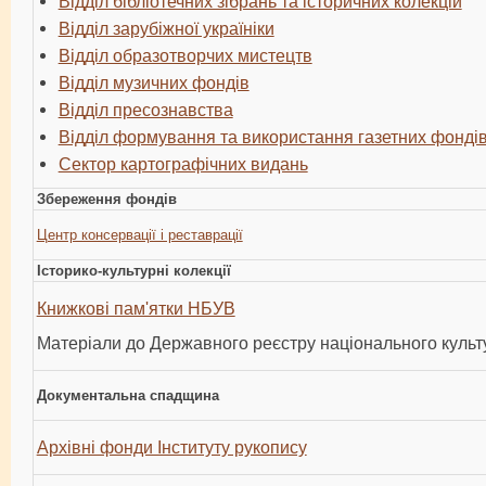
Відділ бібліотечних зібрань та історичних колекцій
Відділ зарубіжної україніки
Відділ образотворчих мистецтв
Відділ музичних фондів
Відділ пресознавства
Відділ формування та використання газетних фонді
Сектор картографічних видань
Збереження фондів
Центр консервації і реставрації
Історико-культурні колекції
Книжкові пам'ятки НБУВ
Матеріали до Державного реєстру національного куль
Документальна спадщина
Архівні фонди Інституту рукопису