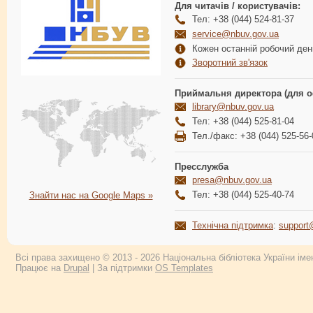
Для читачів / користувачів:
Тел: +38 (044) 524-81-37
service@nbuv.gov.ua
Кожен останній робочий день
Зворотний зв'язок
Приймальня директора (для о
library@nbuv.gov.ua
Тел: +38 (044) 525-81-04
Тел./факс: +38 (044) 525-56-
Пресслужба
presa@nbuv.gov.ua
Тел: +38 (044) 525-40-74
Знайти нас на Google Maps »
Технічна підтримка
:
support
Всі права захищено © 2013 - 2026 Національна бібліотека України імен
Працює на
Drupal
| За підтримки
OS Templates