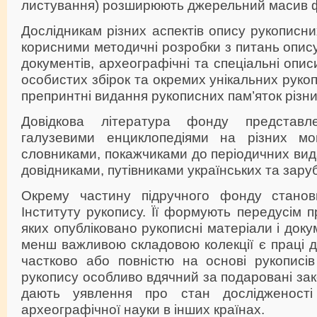
листування) розширюють джерельний масив фо
Дослідникам різних аспектів опису рукописни
корисними методичні розробки з питань опису
документів, археографічні та спеціальні опис
особистих збірок та окремих унікальних рукоп
препринтні видання рукописних пам’яток різни
Довідкова література фонду представл
галузевими енциклопедіями на різних мов
словниками, покажчиками до періодичних вид
довідниками, путівниками українських та заруб
Окрему частину підручного фонду станови
Інституту рукопису. Її формують передусім п
яких опубліковано рукописні матеріали і доку
менш важливою складовою колекції є праці до
частково або повністю на основі рукописів 
рукопису особливо вдячний за подаровані зак
дають уявлення про стан дослідженост
археографічної науки в інших країнах.