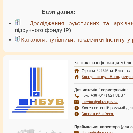
Бази даних:
Дослідження рукописних та архівн
підручного фонду ІР)
Каталоги, путівники, покажчики Інституту
Контактна інформація Бібліо
Україна, 03039, м. Київ, Голо
Корпус по вул. Володимирс
Для читачів / користувачів:
Тел: +38 (044) 524-81-37
service@nbuv.gov.ua
Кожен останній робочий день
Зворотний зв'язок
Приймальня директора (для о
library@nbuv.gov.ua