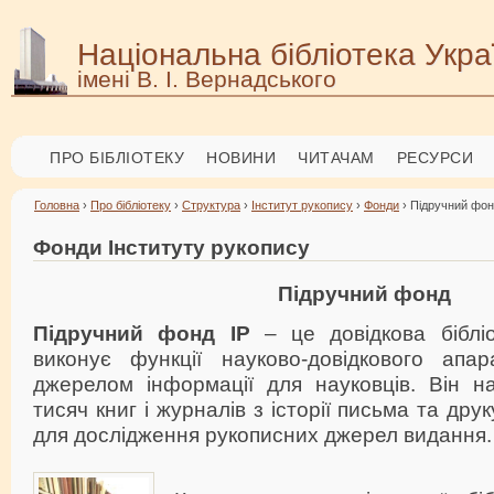
Національна бібліотека Укра
імені В. І. Вернадського
ПРО БІБЛІОТЕКУ
НОВИНИ
ЧИТАЧАМ
РЕСУРСИ
Головна
›
Про бібліотеку
›
Структура
›
Інститут рукопису
›
Фонди
› Підручний фо
Фонди Інституту рукопису
Підручний фонд
Підручний фонд ІР
– це довідкова бібліо
виконує функції науково-довідкового апа
джерелом інформації для науковців. Він на
тисяч книг і журналів з історії письма та дру
для дослідження рукописних джерел видання.