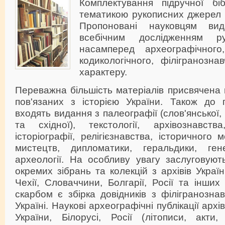
Комплектування підручної бі
тематикою рукописних джерел 
Пропоновані науковцям вид
всебічним дослідженням ру
насамперед археографічного,
кодикологічного, філігранознав
характеру.
Переважна більшість матеріалів присвячена 
пов'язаних з історією України. Також до п
входять видання з палеографії (слов'янської, 
та східної), текстології, архівознавства
історіографії, релігієзнавства, історичного м
мистецтв, дипломатики, геральдики, генеа
археології. На особливу увагу заслуговуют
окремих зібрань та колекцій з архівів Україн
Чехії, Словаччини, Болгарії, Росії та інших
скарбом є збірка довідників з філігранозна
Україні. Наукові археографічні публікації архі
України, Білорусі, Росії (літописи, акти,