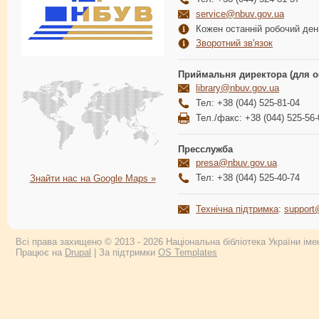
service@nbuv.gov.ua
Кожен останній робочий день
Зворотний зв'язок
Приймальня директора (для о
library@nbuv.gov.ua
Тел: +38 (044) 525-81-04
Тел./факс: +38 (044) 525-56-
Пресслужба
presa@nbuv.gov.ua
Тел: +38 (044) 525-40-74
Знайти нас на Google Maps »
Технічна підтримка
:
support
Всі права захищено © 2013 - 2026 Національна бібліотека України імен
Працює на
Drupal
| За підтримки
OS Templates