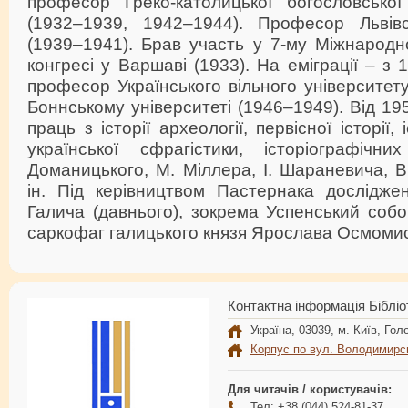
професор Греко-католицької богословської
(1932–1939, 1942–1944). Професор Львівс
(1939–1941). Брав участь у 7-му Міжнародн
конгресі у Варшаві (1933). На еміграції – з 
професор Українського вільного університету
Боннському університеті (1946–1949). Від 19
праць з історії археології, первісної історії,
української сфрагістики, історіографічн
Доманицького, М. Міллера, І. Шараневича, В
ін. Під керівництвом Пастернака досліджен
Галича (давнього), зокрема Успенський собо
саркофаг галицького князя Ярослава Осмоми
Контактна інформація Бібліо
Україна, 03039, м. Київ, Голо
Корпус по вул. Володимирс
Для читачів / користувачів:
Тел: +38 (044) 524-81-37