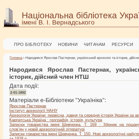
Національна бібліотека Укра
імені В. І. Вернадського
ПРО БІБЛІОТЕКУ
НОВИНИ
ЧИТАЧАМ
РЕСУРСИ
Головна
› Народився Ярослав Пастернак, український археолог та історик, дійс
Народився Ярослав Пастернак, українс
історик, дійсний член НТШ
Дата події:
2-01-1892
Матеріали е-Бібліотеки "Україніка":
Ярослав Пастернак
Інститут археології НАНУ
Археологія України: первісна, давня та середня історія України за
Карпатська Україна : географія, історія, культура
Записки товариства імені Шевченка. Т. 169 : Збірник на пошан
слов’ян у новій археологічній літературі
Записки товариства імені Шевченка. Т. 150. Нові археологічні набут
за 1928 р.