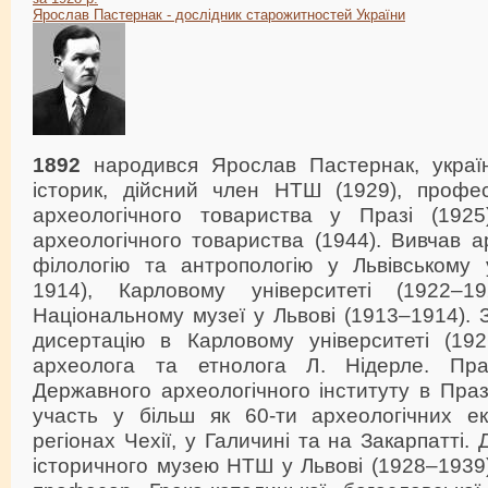
Ярослав Пастернак - дослідник старожитностей України
1892
народився Ярослав Пастернак, украї
історик, дійсний член НТШ (1929), профе
археологічного товариства у Празі (1925
археологічного товариства (1944). Вивчав а
філологію та антропологію у Львівському у
1914), Карловому університеті (1922–
Національному музеї у Львові (1913–1914). 
дисертацію в Карловому університеті (192
археолога та етнолога Л. Нідерле. Пр
Державного археологічного інституту в Праз
участь у більш як 60-ти археологічних ек
регіонах Чехії, у Галичині та на Закарпатті.
історичного музею НТШ у Львові (1928–1939)