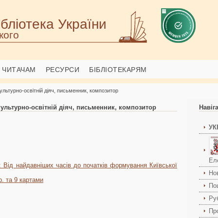
бліотека України
кого
ЧИТАЧАМ
РЕСУРСИ
БІБЛІОТЕКАРЯМ
ультурно-освітній діяч, письменник, композитор
культурно-освітній діяч, письменник, композитор
Навіг
УК
Ел
 : Від найдавніших часів до початків формування Київської
Но
тр. та 9 картами
По
Ру
Пр