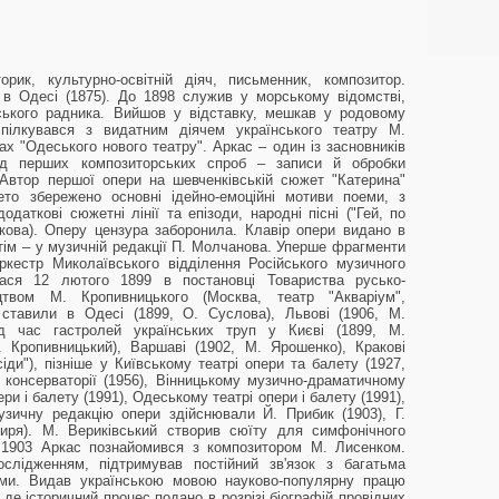
ик, культурно-освітній діяч, письменник, композитор.
 в Одесі (1875). До 1898 служив у морському відомстві,
тського радника. Вийшов у відставку, мешкав у родовому
пілкувався з видатним діячем українського театру М.
х "Одеського нового театру". Аркас – один із засновників
ред перших композиторських спроб – записи й обробки
 Автор першої опери на шевченківській сюжет "Катерина"
ето збережено основні ідейно-емоційні мотиви поеми, з
даткові сюжетні лінії та епізоди, народні пісні ("Гей, по
кова). Оперу цензура заборонила. Клавір опери видано в
тім – у музичній редакції П. Молчанова. Уперше фрагменти
кестр Миколаївського відділення Російського музичного
лася 12 лютого 1899 в постановці Товариства русько-
цтвом М. Кропивницького (Москва, театр "Акваріум",
 ставили в Одесі (1899, О. Суслова), Львові (1906, М.
ід час гастролей українських труп у Києві (1899, М.
. Кропивницький), Варшаві (1902, М. Ярошенко), Кракові
сіди"), пізніше у Київському театрі опери та балету (1927,
ї консерваторії (1956), Вінницькому музично-драматичному
ери і балету (1991), Одеському театрі опери і балету (1991),
узичну редакцію опери здійснювали Й. Прибик (1903), Г.
биря). М. Вериківський створив сюїту для симфонічного
. 1903 Аркас познайомився з композитором М. Лисенком.
слідженням, підтримував постійний зв'язок з багатьма
цями. Видав українською мовою науково-популярну працю
, де історичний процес подано в розрізі біографій провідних