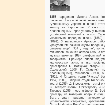
1853
народився Микола Аркас, істор
Закінчив Новоросійський університет
губернському управлінні в чині ста
маєтку на Херсонщині. У юності с
Кропивницьким, брав участь у вистава
української музичної класики. Се
українських народних пісень (1880).
(1891). У написаному Аркасом лібр
урахуванням законів сцени введено до
синьому морі", "Ой у неділю", колис
Миколаєві за кошти автора 1897, а по
музики виконав 1897 симфонічний ор
товариства. Прем’єра опери відбу
малоруських артистів під керівни
оркестровка Б. Воячека); згодом її
Садовський; 1908, Й. Стадник), п
Кропивницький), Миколаєві (1990, М
(1913, Й. Стадник, театр "Руської бе
1957, 1989), Оперній студії Київсько
театрі (1958), Дніпровському театрі оп
ін. театрах країни. Оркестровку й м
Таранов (1956, нове лібрето Д. Бо
оркестру на матеріалі опери (1934)
Багато уваги приділяв науковим до
українськими істориками, краєзнав
"Історія України-Руси" з ілюстраціями