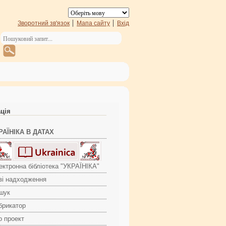
Зворотний зв'язок
Мапа сайту
Вхід
ація
РАЇНІКА В ДАТАХ
ектронна бібліотека "УКРАЇНІКА"
ві надходження
шук
брикатор
о проект