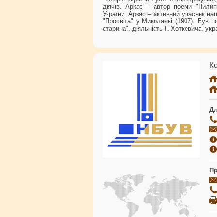
діячів. Аркас – автор поеми "Пилип 
України. Аркас – активний учасник нац
"Просвіта" у Миколаєві (1907). Був 
старина", діяльність Г. Хоткевича, ук
Ко
Дл
Пр