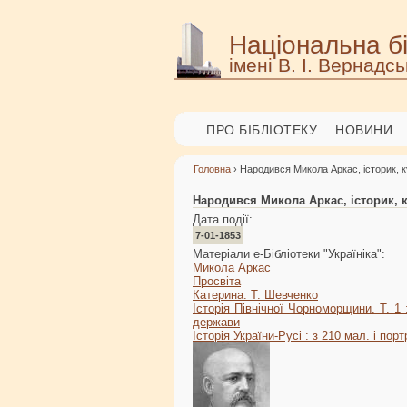
Національна бі
імені В. І. Вернадсь
ПРО БІБЛІОТЕКУ
НОВИНИ
Головна
› Народився Микола Аркас, історик, к
Народився Микола Аркас, історик, 
Дата події:
7-01-1853
Матеріали е-Бібліотеки "Україніка":
Микола Аркас
Просвіта
Катерина. Т. Шевченко
Історія Північної Чорноморщини. Т. 1
держави
Історія України-Русі : з 210 мал. і пор