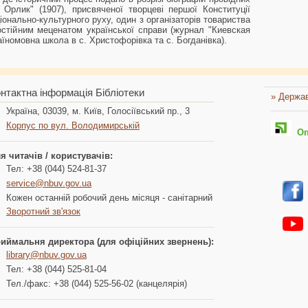
Орлик" (1907), присвяченої творцеві першої Конституції
іонально-культурного руху, один з організаторів товариства
постійним меценатом української справи (журнал "Киевская
раїномовна школа в с. Христофорівка та с. Богданівка).
нтактна інформація Бібліотеки
» Держав
Україна, 03039, м. Київ, Голосіївський пр., 3
Корпус по вул. Володимирській
Опл
я читачів / користувачів:
Тел: +38 (044) 524-81-37
service@nbuv.gov.ua
Кожен останній робочий день місяця - санітарний
Зворотний зв'язок
иймальня директора (для офіційних звернень):
library@nbuv.gov.ua
Тел: +38 (044) 525-81-04
Тел./факс: +38 (044) 525-56-02 (канцелярія)