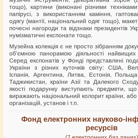
тощо), картини (виконані різними техніками
папірусі, з використанням каміння, гаптов
одягу (мантії, національний одяг тощо), макет
почесні нагороди та відзнаки президентів Ук
нумізматичні експонати тощо.
Музейна колекція є не просто зібранням доку
об’ємною панорамою діяльності найвищих к
Серед експонатів у Фонді представлені под
України з різних куточків світу: США, Вели
Іспанія, Аргентина, Литва, Естонія, Польща,
Таджикистан, країни Азії та Далекого Сход
якості подарунку виступають предмети, щ
виражають національний колорит країни, або 
організацій, установ і т.п.
Фонд
електронних науково-ін
ресурсів
(7 електронних баз даних