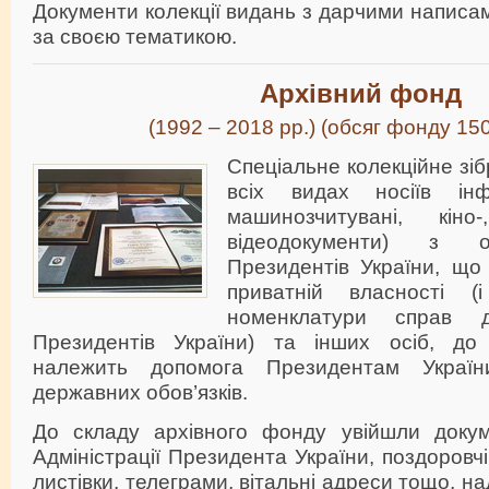
Документи колекції видань з дарчими написа
за своєю тематикою.
Архівний фонд
(1992 – 2018 рр.) (обсяг фонду 15
Спеціальне колекційне зіб
всіх видах носіїв інфо
машинозчитувані, кіно
відеодокументи) з о
Президентів України, що
приватній власності 
номенклатури справ д
Президентів України) та інших осіб, до
належить допомога Президентам Україн
державних обов’язків.
До складу архівного фонду увійшли докум
Адміністрації Президента України, поздоровч
листівки, телеграми, вітальні адреси тощо, н