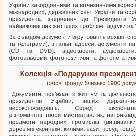
України закордонними та вітчизняними корес
міжнародних, державних свят України та особ
президента; звернення до Президента У
найважливіших життєвих проблем і відгуки на 
За складом документи згруповані в архівні спр
та телеграми), вітальні адреси, документи н
(CD та DVD), відеокасети, аудіокасети
фотоальбоми, фотопозитиви та фотонегативи
Колекція «Подарунки президен
(обсяг фонду близько 1900 доку
Документи, пов’язані з життям та діяльніст
президентів України, інших державни
високопосадовців. Серед експонаті
різноманітні твори мистецтва, як, наприклад
предмети народних промислів (вишиванки
дерев’яні скриньки, килими, вази, посуд тощо)
музичні інструменти, декоративна зброя (ш