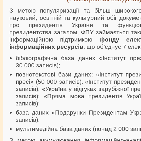
З метою популяризації та більш широког
науковий, освітній та культурний обіг докум
про президентів України та функціон
президентства загалом, ФПУ займається та
інформаційною підтримкою
фонду
елек
інформаційних ресурсів
, що
об’єднує 7 еле
бібліографічна база даних «Інститут пре
30 000 записів);
повнотекстові бази даних: «Інститут през
пресі» (50 000 записів), «Інститут президе
записів), «Україна у відгуках зарубіжної пр
записів); «Пряма мова президентів Укра
записів);
база даних «Подарунки Президентам Укра
записів);
мультимедійна база даних (понад 2 000 запи
З метою акумулювання інформаційно-аналі