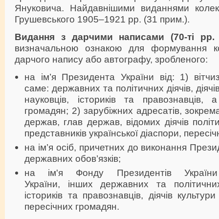
Януковича. Найдавнішими виданнями колек
Грушевського 1905–1921 рр. (31 прим.).
Видання з дарчими написами (70-ті рр. 
визначальною ознакою для формування кол
дарчого напису або автографу, зробленого:
на ім’я Президента України від: 1) вітчи
саме: державних та політичних діячів, діячі
науковців, істориків та правознавців, 
громадян; 2) зарубіжних адресатів, зокрем
держав, глав держав, відомих діячів політи
представників української діаспори, пересічн
на ім’я осіб, причетних до виконання През
державних обов’язків;
на ім'я Фонду Президентів України
України, інших державних та політичних 
істориків та правознавців, діячів культур
пересічних громадян.