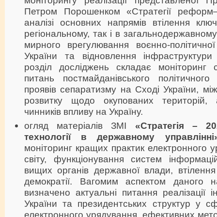
моніторингу реалізації представленої П
Петром Порошенком «Стратегії реформ
аналізі основних напрямів втілення кл
регіональному, так і в загальнодержавном
мирного врегулювання воєнно-політичної
України та відновлення інфраструктури
розділ досліджень складає моніторинг 
питань постмайданівського політичного
проявів сепаратизму на Сході України, мі
розвитку щодо окупованих територій, 
чинників впливу на Україну.
огляд матеріалів ЗМІ
«Стратегія – 20
технології в державному управлінні
моніторинг кращих практик електронного у
світу, функціонування систем інформаці
вищих органів державної влади, втілення
демократії. Вагомим аспектом даного н
визначено актуальні питання реалізації і
України та президентських структур у сф
електронного урядування, ефективних метод