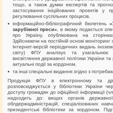
тощо, а також думки експертів та прогн
застосування ініційованих проектів у п
регулювання суспільних процесів.
інформаційно-бібліографічний бюлетень
«
зарубіжної преси»
, в якому подається оп
про Україну, опублікована на сторінка
Здійснюючи на постійній основі моніторинг 
Інтернет-версій періодичних видань інозе
світу) ФПУ аналізує та узагальнює
висвітлення державної політики України та р
актуальні події за кордоном.
та інші спеціальні видання згідно з потреба
Продукція ФПУ в електронному та дру
розповсюджується у бібліотеки України че
доступу громадян до офіційної інформації (ч
надходить до: вищих органів державно
облдержадміністрацій, спеціалізованих навч
президентські бібліотеки за кордоном. Під