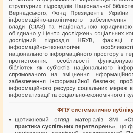
структурних підрозділів Національної бібліоте
Вернадського, Фонд Президентів України
інформаційно-аналітичного забезпечення 
влади (СІАЗ) та Національною юридичною 
об’єднано у Центр досліджень соціальних ком
дослідний підрозділ НБУВ, фахівці я
інформаційно-технологічні особлив
національного інформаційного простору в пе
протистояння; особливості функціонув
бібліотек як суб’єктів національного інфо
спрямованого на зміцнення інформаційног
забезпечення інформаційної безпеки; про
інформаційного ресурсу соціальних мереж в
інформатизації та соціально-економічного і ку
ФПУ систематично публіку
щотижневий огляд матеріалів ЗМІ
«С
практика суспільних перетворень»
, що
ф