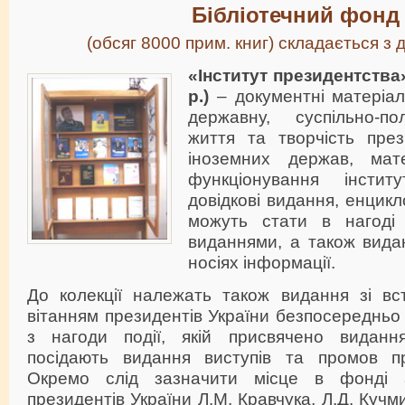
Бібліотечний фон
(обсяг 8000 прим. книг) складається з д
«Інститут президентства» 
р.)
– документні матеріал
державну, суспільно-пол
життя та творчість през
іноземних держав, мат
функціонування інститу
довідкові видання, енцикл
можуть стати в нагоді
виданнями, а також вида
носіях інформації.
До колекції належать також видання зі в
вітанням президентів України безпосереднь
з нагоди події, якій присвячено виданн
посідають видання виступів та промов пр
Окремо слід зазначити місце в фонді 
президентів України Л.М. Кравчука, Л.Д. Кучм