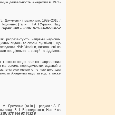
чную деятельность Академии в 1971-
 3. Документи і матеріали. 1992–2018 /
 Індиченко [та ін.] ; НАН України, Нац.
– Тираж 300.– ISBN 978-966-02-8287-2
 які репрезентують напрями наукових
ичних видань та окремі публікації, що
президента НАН України, виголошені на
іали про діяльність секцій та відділень
ы, которые представляют направления
и материалы периодических изданий и
ставлены ежегодные отчетные доклады
ности Академии наук за год, а также
 М. Яременко [та ін.] ; редкол.: А. Г.
ни акад. В. І. Вернадського, Нац. б-ка
 ISBN 978-966-02-8432-6