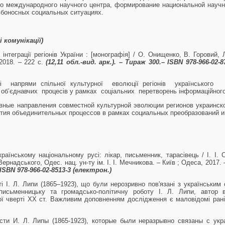
ого международного научного центра, формирование национальной научн
боносных социальных ситуациях.
і комунікації)
інтеграції регіонів України : [монографія] / О. Онищенко, В. Горовий, 
 2018. – 222 с.
(12,11 обл
.-вид. арк.). – Тираж 300.– ISBN 978-966-02-8
ні напрями спільної культурної еволюції регіонів українського
у об’єднавчих процесів у рамках соціальних перетворень інформаційного
ные направления совместной культурной эволюции регионов украинск
ития объединительных процессов в рамках социальных преобразований 
раїнському національному русі: лікар, письменник, тарасівець / І. І. С
 Вернадського, Одес. нац. ун-ту ім. І. І. Мечникова. – Київ ; Одеса, 2017. 
–ISBN 978-966-02-8513-3 (електрон.)
і І. Л. Липи (1865–1923), що були нерозривно пов'язані з українським 
письменницьку та громадсько-політичну роботу І. Л. Липи, автор 
ої чверті ХХ ст. Важливим доповненням дослідження є маловідомі раніш
сти И. Л. Липы (1865-1923), которые были неразрывно связаны с укр