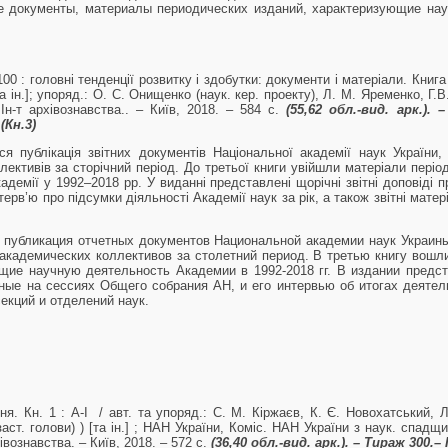
е документы, материалы периодических изданий, характеризующие нау
00 : головні тенденції розвитку і здобутки: документи і матеріали. Книга
а ін.]; упоряд.: О. С. Онищенко (наук. кер. проекту), Л. М. Яременко, Г.В.
 Ін-т архівознавства.. – Київ, 2018. – 584 с.
(55,62 обл
.-вид. арк.). 
(Кн.3)
 публікація звітних документів Національної академії наук України,
лективів за сторічний період. До третьої книги увійшли матеріали період
адемії у 1992–2018 рр. У виданні представлені щорічні звітні доповіді 
терв’ю про підсумки діяльності Академії наук за рік, а також звітні матер
публикация отчетных документов Национальной академии наук Украин
академических коллективов за столетний период. В третью книгу вошл
щие научную деятельность Академии в 1992-2018 гг. В издании пред
ные на сессиях Общего собрания АН, и его интервью об итогах деятель
екций и отделений наук.
ня. Кн. 1 : А-І / авт. та упоряд.: С. М. Кіржаєв, К. Є. Новохатський, Л.
аст. голови) ) [та ін.] ; НАН України, Коміс. НАН України з наук. спадщи
хівознавства. – Київ, 2018. – 572 с.
(36,40 об
л.-вид. арк.). – Тираж 300.–