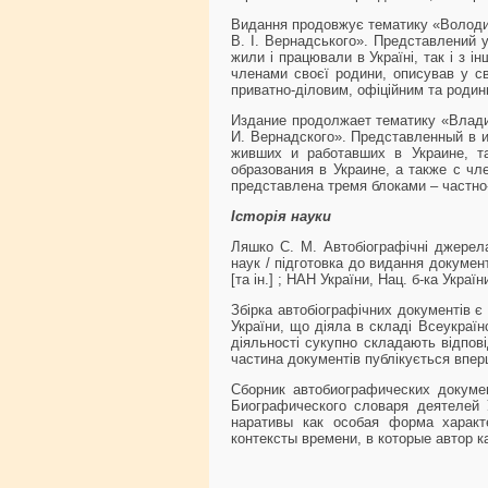
Видання продовжує тематику «Володими
В. І. Вернадського». Представлений у
жили і працювали в Україні, так і з і
членами своєї родини, описував у с
приватно-діловим, офіційним та родин
Издание продолжает тематику «Влади
И. Вернадского». Представленный в и
живших и работавших в Украине, т
образования в Украине, а также с ч
представлена тремя блоками – частн
Історія науки
Ляшко С. М. Автобіографічні джерела 
наук / підготовка до видання документ
[та ін.] ; НАН України, Нац. б-ка Україн
Збірка автобіографічних документів є
України, що діяла в складі Всеукраїн
діяльності сукупно складають відпові
частина документів публікується впер
Сборник автобиографических докуме
Биографического словаря деятелей 
наративы как особая форма характ
контексты времени, в которые автор 