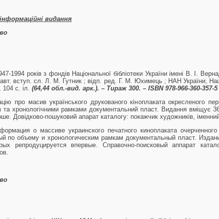
о-інформаційні видання
во
947-1994 років з фондів Національної бібліотеки України імені В. І. Вер
 авт. вступ. сл. Л. М. Гутник ; відп. ред. Г. М. Юхимець ; НАН України, Нац
 104 с. іл.
(64,44 об
л.-вид. арк.). – Тираж 300. – ISBN 978-966-360-357-5
цію про масив українського друкованого кіноплаката окресленого пері
 та хронологічними рамками документальний пласт. Видання вміщує 36
рше. Довідково-пошуковий апарат каталогу: покажчик художників, іменни
формация о массиве украинского печатного киноплаката очерченного 
ый по объему и хронологическим рамкам документальный пласт. Издан
рых репродуцируется впервые. Справочно-поисковый аппарат катал
ов.
во