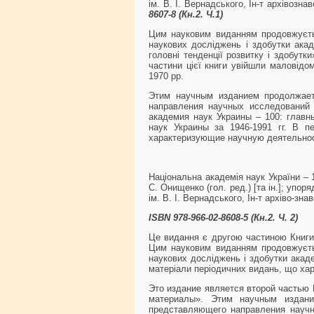
ім. В. І. Вернадського, Ін-т архівознав
8607-8 (Кн.2. Ч.1)
Цим науковим виданням продовжуєтьс
наукових досліджень і здобутки акад
головні тенденції розвитку і здобутк
частини цієї книги увійшли маловідо
1970 рр.
Этим научным изданием продолжает
направления научных исследований 
академия наук Украины – 100: главн
наук Украины за 1946-1991 гг. В 
характеризующие научную деятельност
Національна академія наук України – 1
С. Онищенко (гол. ред.) [та ін.]; упоря
ім. В. І. Вернадського, Ін-т архіво-зна
ISBN 978-966-02-8608-5 (Кн.2. Ч. 2)
Це видання є другою частиною Книги 2
Цим науковим виданням продовжуєтьс
наукових досліджень і здобутки акаде
матеріали періодичних видань, що хар
Это издание является второй частью 
материалы». Этим научным издани
представляющего направления научн