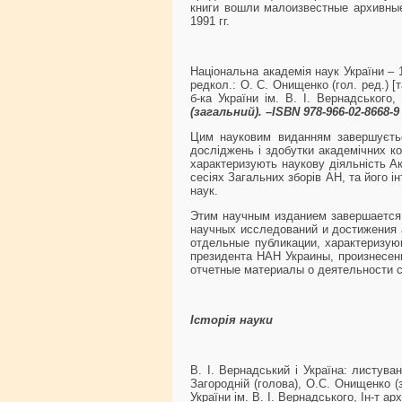
книги вошли малоизвестные архивны
1991 гг.
Національна академія наук України – 1
редкол.: О. С. Онищенко (гол. ред.) [т
б-ка України ім. В. І. Вернадського,
(загальний). –ISBN 978-966-02-8668-9 
Цим науковим виданням завершується
досліджень і здобутки академічних ко
характеризують наукову діяльність Ак
сесіях Загальних зборів АН, та його ін
наук.
Этим научным изданием завершается 
научных исследований и достижения 
отдельные публикации, характеризую
президента НАН Украины, произнесен
отчетные материалы о деятельности с
Історія науки
В. І. Вернадський і Україна: листуван
Загородній (голова), О.С. Онищенко (з
України ім. В. І. Вернадського, Ін-т ар