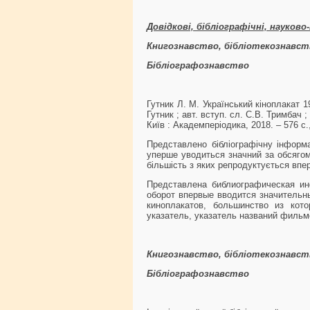
Довідкові, бібліографічні, науков
Книгознавство, бібліотекознавст
Бібліографознавство
Гутник Л. М. Український кіноплакат 1
Гутник ; авт. вступ. сл. С.В. Тримбач ;
Київ : Академперіодика, 2018. – 576 с.,
Представлено бібліографічну інформа
уперше уводиться значний за обсягом
більшість з яких репродуктується впе
Представлена библиографическая ин
оборот впервые вводится значительн
киноплакатов, большинство из кото
указатель, указатель названий фильм
Книгознавство, бібліотекознавст
Бібліографознавство