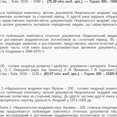
ства. – Київ, 2018. – 1088 с.
(75,28 обл
.-вид. арк.). — Тираж 300.– ISB
я публікація комплексу звітних документів Національної академії нау
емічних колективів за сторічний період. У другій книзі видання «Націо
и» представлено науково-звітну документацію Національної академії на
мі архівні документи, матеріали періодичних видань, що характеризують
ся публикация комплекса отчетных документов Национальной акаде
и достижения академических коллективов за столетний период. Во 
ые тенденции развития и достижения» представлена научно-отчетная
первую часть этой книги вошли малоизвестные архивные документы,
ь Академии в 1946-1970 гг.
00 : головні тенденції розвитку і здобутки: документи і матеріали. Книга
д.: О. С. Онищенко (наук. кер. проекту), Л. М. Яременко, Г. В. Індиченко [
вства – Київ, 2018. – 1136 с.
(83,07 обл
.-вид. арк.). – Тираж 300. – ISBN 
 «Національна академія наук України – 100 : головні тенденції розвитк
я публікація комплексу звітних документів Національної академії нау
мічних колективів за сторічний період. До другої частини другої книги 
актеризують наукову діяльність Академії у 1971–1991 рр.
Книги 2 «Национальная академия наук Украины – 100: главные тенденци
ем продолжается публикация комплекса отчетных документов Нац
ых исследований и достижения академических коллективов за столет