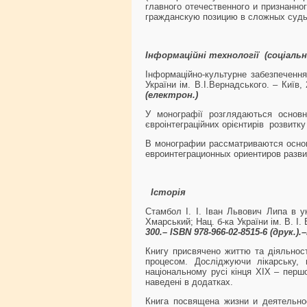
главного отечественного и признанн
гражданскую позицию в сложных судь
Інформаційні технології
(соціальн
Інформаційно-культурне забезпечення 
України ім. В.І.Вернадського. – Київ,
(електрон.)
У монографії розглядаються основ
євроінтеграційних орієнтирів розвитк
В монографии рассматриваются основ
евроинтеграционных ориентиров разв
Історія
Стамбол І. І. Іван Львович Липа в ук
Хмарський; Нац. б-ка України ім. В. І.
300.– ISBN 978-966-02-8515-6 (друк.).
Книгу присвячено життю та діяльност
процесом. Досліджуючи лікарську, 
національному русі кінця ХІХ – перш
наведені в додатках.
Книга посвящена жизни и деятельно