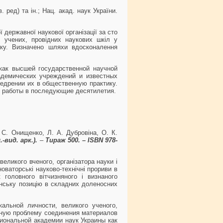
 ред) та ін.; Нац. акад. наук України.
 державної наукової організації за сто
х учених, провідних наукових шкіл у
ику. Визначено шляхи вдосконалення
как высшей государственной научной
адемических учреждений и известных
едрении их в общественную практику.
е работы в последующие десятилетия.
 С. Онищенко, Л. А. Дубровіна, О. К.
л
.-вид. арк.).
–
Тираж 500. – ISBN 978-
еликого вченого, організатора науки і
оваторські науково-технічні прориви в
 головного вітчизняного і визнаного
янську позицію в складних доленосних
альной личности, великого ученого,
ечную проблему соединения материалов
циональной академии наук Украины как