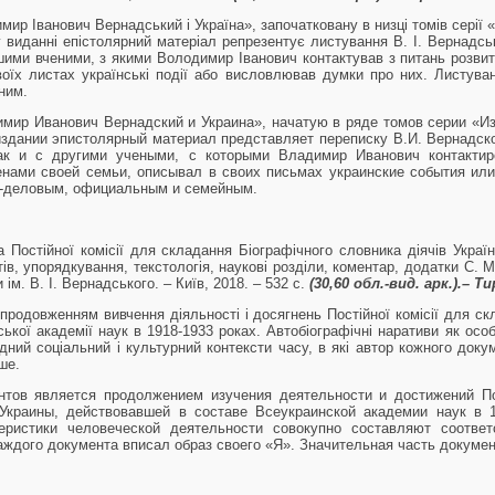
р Іванович Вернадський і Україна», започатковану в низці томів серії «
 виданні епістолярний матеріал репрезентує листування В. І. Вернадсько
ншими вченими, з якими Володимир Іванович контактував з питань розвитк
воїх листах українські події або висловлював думки про них. Листува
ним.
мир Иванович Вернадский и Украина», начатую в ряде томов серии «И
здании эпистолярный материал представляет переписку В.И. Вернадско
ак и с другими учеными, с которыми Владимир Иванович контактир
ленами своей семьи, описывал в своих письмах украинские события ил
о-деловым, официальным и семейным.
Постійної комісії для складання Біографічного словника діячів Україн
ів, упорядкування, текстологія, наукові розділи, коментар, додатки С. М.
и ім. В. І. Вернадського. – Київ, 2018. – 532 с.
(30,60 об
л.-вид. арк.).– Т
 продовженням вивчення діяльності і досягнень Постійної комісії для ск
ської академії наук в 1918-1933 роках. Автобіографічні наративи як о
дний соціальний і культурний контексти часу, в які автор кожного док
ше.
нтов является продолжением изучения деятельности и достижений П
Украины, действовавшей в составе Всеукраинской академии наук в 1
еристики человеческой деятельности совокупно составляют соотве
каждого документа вписал образ своего «Я». Значительная часть докуме