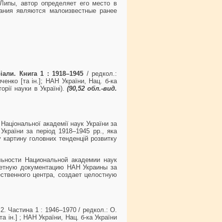
Липы, автор определяет его место в
ания являются малоизвестные ранее
іали. Книга 1 : 1918–1945
/ редкол.:
ченко [та ін.]; НАН України, Нац. б-ка
торії науки в Україні).
(90,52 обл
.-вид.
Національної академії наук України за
України за період 1918–1945 рр., яка
у картину головних тенденцій розвитку
льности Национальной академии наук
тчетную документацию НАН Украины за
ественного центра, создает целостную
2. Частина 1 : 1946–1970 / редкол.: О.
та ін.] ; НАН України, Нац. б-ка України