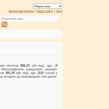
Зворотний зв'язок
Мапа сайту
Вхід
ьним обсягом
906,23
обл.-вид. арк. (
4
6
бібліографічних, довідкових, науково-
ягом
381,45
обл.-вид. арк. (
514
статей у
що входять до міжнародних баз даних;