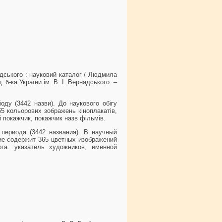
надського : науковий каталог / Людмила
. б-ка України ім. В. І. Вернадського. –
оду (3442 назви). До наукового обігу
5 кольорових зображень кіноплакатів,
й покажчик, покажчик назв фільмів.
периода (3442 названия). В научный
ие содержит 365 цветных изображений
ога: указатель художников, именной