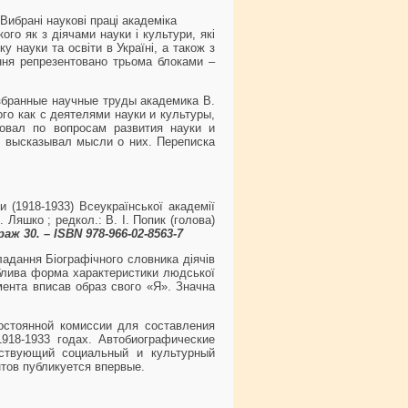
Вибрані наукові праці академіка
го як з діячами науки і культури, які
у науки та освіти в Україні, а також з
ння репрезентовано трьома блоками –
збранные научные труды академика В.
го как с деятелями науки и культуры,
овал по вопросам развития науки и
и высказывал мысли о них. Переписка
и (1918-1933) Всеукраїнської академії
 Ляшко ; редкол.: В. І. Попик (голова)
ираж 30. – ISBN 978-966-02-8563-7
ладання Біографічного словника діячів
соблива форма характеристики людської
умента вписав образ свого «Я». Значна
остоянной комиссии для составления
918-1933 годах. Автобиографические
тствующий социальный и культурный
нтов публикуется впервые.