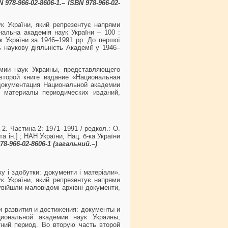
N 978-966-02-8606-1.– ISBN 978-966-02-
к України, який репрезентує напрями
нальна академія наук України – 100 :
ук України за 1946–1991 рр. До першої
 наукову діяльність Академії у 1946–
мии наук Украины, представляющего
второй книге издание «Национальная
 документация Национальной академии
 материалы периодических изданий,
 2. Частина 2: 1971–1991 / редкол.: О.
та ін.] ; НАН України, Нац. б-ка України
978-966-02-8606-1 (загальний.–)
у і здобутки: документи і матеріали».
к України, який репрезентує напрями
увійшли маловідомі архівні документи,
и развития и достижения: документы и
иональной академии наук Украины,
ний период. Во вторую часть второй