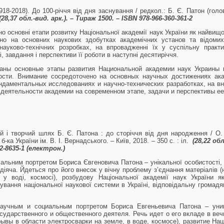
18-2018). До 100-річчя від дня заснування / редкол.: Б. Є. Патон (голов.
(28,37 обл.
-вид. арк.). – Тираж 1500. – ISBN 978-966-360-361-2
 основні етапи розвитку Національної академії наук України як найвищої
жено на основних наукових здобутках академічних установ та відоми
ауково-технічних розробках, на впровадженні їх у суспільну практ
, завдання і перспективи її роботи в наступні десятиріччя.
аны основные этапы развития Национальной академии наук Украины 
ности. Внимание сосредоточено на основных научных достижениях ак
даментальных исследованиях и научно-технических разработках, на вн
деятельности академии на современном этапе, задачи и перспективы е
й і творчий шлях Б. Є. Патона : до сторіччя від дня народження / О.
б-ка України ім. В. І. Вернадського. – Київ, 2018. – 350 с. : іл.
(28,22 об
02-8635-1 (електрон.)
іальним портретом Бориса Євгеновича Патона – унікальної особистості, в
діяча. Йдеться про його внесок у вічну проблему з’єднання матеріалів (н
 у воді, космосі), розбудову Національної академії наук України як
ування національної наукової системи в Україні, відповідальну громад
аучным и социальным портретом Бориса Евгеньевича Патона – уник
сударственного и общественного деятеля. Речь идет о его вкладе в в
рывы в области электросварки на земле, в воде, космосе), развитие На