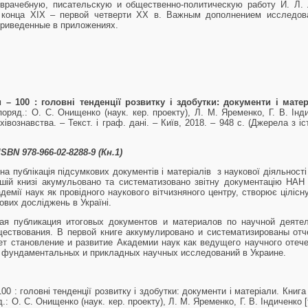
врачебную, писательскую и общественно-политическую работу И. Л. 
 конца XIX – первой четверти ХХ в. Важным дополнением исследов
приведенные в приложениях.
– 100 : головні тенденції розвитку і здобутки: документи і матер
упоряд.: О. С. Онищенко (наук. кер. проекту), Л. М. Яременко, Г. В. Інди
рхівознавства. – Текст. і граф. дані. – Київ, 2018. – 948 с. (Джерела з іс
SBN 978-966-02-8288-9 (Кн.1)
 публікація підсумкових документів і матеріалів з наукової діяльності 
ершій книзі акумульовано та систематизовано звітну документацію НАН 
демії наук як провідного наукового вітчизняного центру, створює цілісн
вих досліджень в Україні.
ая публикация итоговых документов и материалов по научной деяте
ществования. В первой книге аккумулировано и систематизированы о
ает становление и развитие Академии наук как ведущего научного отеч
я фундаментальных и прикладных научных исследований в Украине.
00 : головні тенденції розвитку і здобутки: документи і матеріали. Книга 
д.: О. С. Онищенко (наук. кер. проекту), Л. М. Яременко, Г. В. Індиченко [