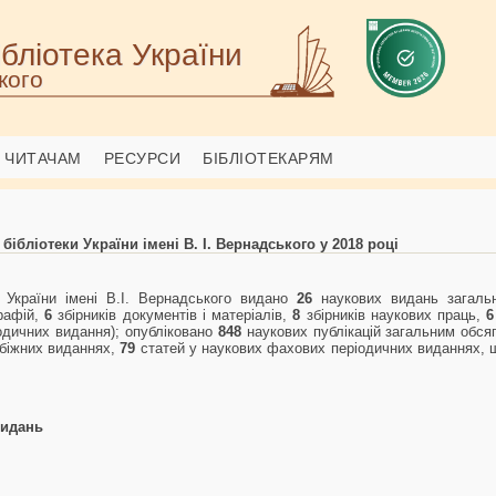
бліотека України
кого
ЧИТАЧАМ
РЕСУРСИ
БІБЛІОТЕКАРЯМ
ібліотеки України імені В. І. Вернадського у 2018 році
 України імені В.І. Вернадського видано
26
наукових видань загал
рафій,
6
збірників документів і матеріалів,
8
збірників наукових праць,
дичних видання); опубліковано
848
наукових публікацій загальним обс
біжних виданнях,
79
статей у наукових фахових періодичних виданнях, 
видань