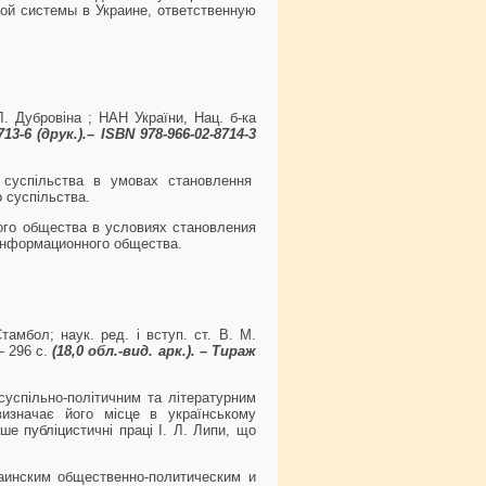
ой системы в Украине, ответственную
Л. Дубровіна ; НАН України, Нац. б-ка
713-6 (друк.).– ISBN 978-966-02-8714-3
 суспільства в умовах становлення
 суспільства.
ого общества в условиях становления
информационного общества.
тамбол; наук. ред. і вступ. ст. В. М.
– 296 с.
(18,0 обл
.-вид. арк.). – Тираж
суспільно-політичним та літературним
визначає його місце в українському
е публіцистичні праці І. Л. Липи, що
аинским общественно-политическим и