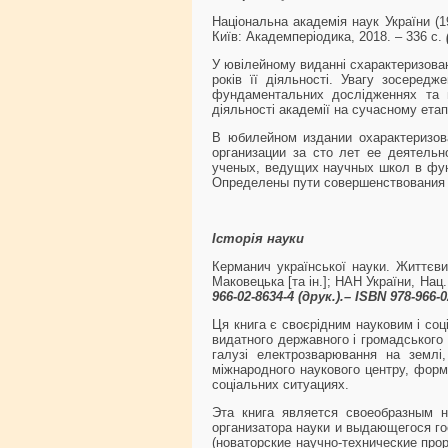
Національна академія наук України (19
Київ: Академперіодика, 2018. – 336 с.
У ювілейному виданні схарактеризовано
років її діяльності. Увагу зосеред
фундаментальних дослідженнях та н
діяльності академії на сучасному етапі
В юбилейном издании охарактеризов
организации за сто лет ее деятель
ученых, ведущих научных школ в фун
Определены пути совершенствования 
Історія науки
Керманич української науки. Життєви
Маковецька [та ін.]; НАН України, Нац. 
966-02-8634-4 (друк.).– ISBN 978-966-
Ця книга є своєрідним науковим і соц
видатного державного і громадського 
галузі електрозварювання на землі,
міжнародного наукового центру, форм
соціальних ситуациях.
Эта книга является своеобразным н
организатора науки и выдающегося го
(новаторские научно-технические про