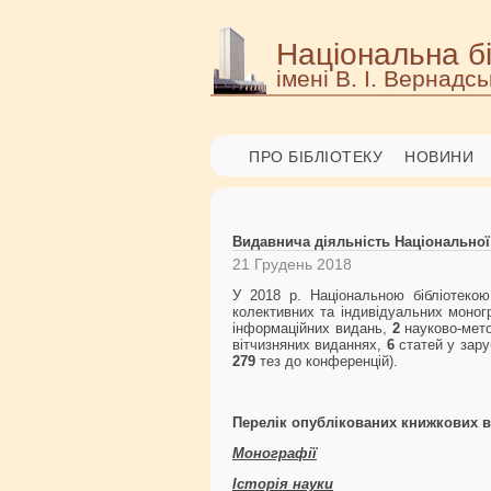
Національна бі
імені В. І. Вернадсь
ПРО БІБЛІОТЕКУ
НОВИНИ
Видавнича діяльність Національної б
21 Грудень 2018
У 2018 р. Національною бібліотекою
колективних та індивідуальних моног
інформаційних видань,
2
науково-мето
вітчизняних виданнях,
6
статей у зару
279
тез до конференцій).
Перелік опублікованих книжкових 
Монографії
Історія науки