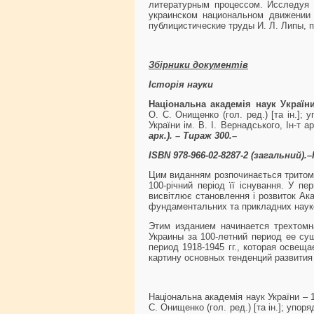
литературным процессом. Исследуя 
украинском национальном движении
публицистические труды И. Л. Липы, 
Збірники документів
Історія науки
Національна академія наук України 
О. С. Онищенко (гол. ред.) [та ін.]; 
України ім. В. І. Вернадського, Ін-т а
арк.). – Тираж 300.–
ISBN 978-966-02-8287-2 (загальний).–I
Цим виданням розпочинається тритомна
100-річний період її існування. У п
висвітлює становлення і розвиток Ака
фундаментальних та прикладних науко
Этим изданием начинается трехтомн
Украины за 100-летний период ее су
период 1918-1945 гг., которая освещ
картину основных тенденций развити
Національна академія наук України – 1
С. Онищенко (гол. ред.) [та ін.]; упоря