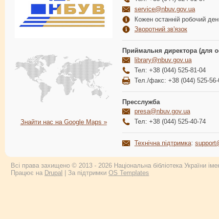
service@nbuv.gov.ua
Кожен останній робочий день
Зворотний зв'язок
Приймальня директора (для о
library@nbuv.gov.ua
Тел: +38 (044) 525-81-04
Тел./факс: +38 (044) 525-56-
Пресслужба
presa@nbuv.gov.ua
Тел: +38 (044) 525-40-74
Знайти нас на Google Maps »
Технічна підтримка
:
support
Всі права захищено © 2013 - 2026 Національна бібліотека України імен
Працює на
Drupal
| За підтримки
OS Templates