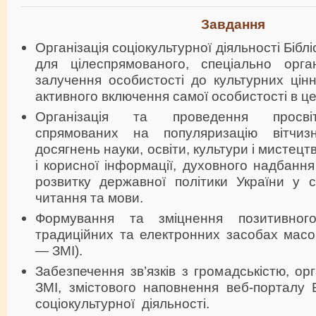
Завдання
Організація соціокультурної діяльності Бібл
для цілеспрямованого, спеціально орга
залучення особистості до культурних цінн
активного включення самої особистості в ц
Організація та проведення просвіт
спрямованих на популяризацію вітчиз
досягнень науки, освіти, культури і мистец
і корисної інформації, духовного надбання
розвитку державної політики України у с
читання та мови.
Формування та зміцнення позитивно
традиційних та електронних засобах масов
— ЗМІ).
Забезпечення зв’язків з громадськістю, орга
ЗМІ, змістового наповнення веб-порталу Б
соціокультурної діяльності.