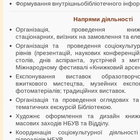
Формування внутрішньобібліотечного інфор
Напрями діяльності
Організація, проведення книжков
стаціонарних, виїзних на замовлення та ел
Організація та проведення соціокультур
рівнів (презентацій, наукових конференцій
столів, днів аспіранта, зустрічей з ми
Міжнародному фестивалі «Книжковий арсе
Експонування виставок образотворчо
вжиткового мистецтва, музейних експон
фотоматеріалів; традиційних виставок.
Організація та проведення оглядових т
тематичних екскурсій Бібліотекою.
Художнє оформлення та дизайн книжк
масових заходів НБУВ та Відділу.
Координація соціокультурної діяльност
підрозділів НБУВ.