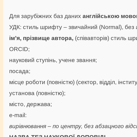
Для зарубіжних баз даних
англійською мов
УДК: стиль шрифту – звичайний (Normal), без 
ім’я, прізвище автора,
(співавторів) стиль ш
ORCID;
науковий ступінь, учене звання;
посада;
місце роботи (повністю) (сектор, відділ, інститу
установа (повністю);
місто, держава;
е-mail:
вирівнювання – по центру, без абзацного від
НАЗВА ТЕЗ НАУКОВОЇ ДОПОВІДІ –