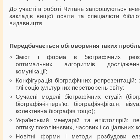
До участі в роботі Читань запрошуються вчен
закладів вищої освіти та спеціалісти бібліот
видавництв.
Передбачається обговорення таких пробл
Зміст і форма в біографічних рекон
оптимальних алгоритмів дослідження
комунікації;
Конфігурація біографічних репрезентацій: 
тлі соціокультурних перетворень світу;
Сучасні моделі біографічних студій (біогр
біографія-інтерв’ю, біографія-фікшн, візу
колективна біографія тощо);
Український мемуарій та епістолярій: пе
оптику поколіннєвих, часових і соціальних к
Новітні форми і методи розбудови еле