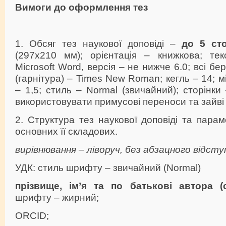
Вимоги до оформлення тез
1. Обсяг тез наукової доповіді –
до 5 ст
(297х210 мм); орієнтація – книжкова; те
Microsoft Word, версія – не нижче 6.0; всі б
(гарнітура) – Times New Roman; кегль – 14; 
– 1,5; стиль – Normal (звичайний); сторінки
використовувати примусові переноси та зайві 
2. Структура тез наукової доповіді та пар
основних її складових.
вирівнювання – ліворуч, без абзацного відсту
УДК: стиль шрифту – звичайний (Normal)
прізвище, ім’я та по батькові автора (с
шрифту – жирний;
ORCID;