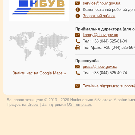
service@nbuv.gov.ua
Кожен останній робочий день
Зворотний зв'язок
Приймальня директора (для о
library@nbuv.gov.ua
Тел: +38 (044) 525-81-04
Тел./факс: +38 (044) 525-56-
Пресслужба
presa@nbuv.gov.ua
Тел: +38 (044) 525-40-74
Знайти нас на Google Maps »
Технічна підтримка
:
support
Всі права захищено © 2013 - 2026 Національна бібліотека України імен
Працює на
Drupal
| За підтримки
OS Templates