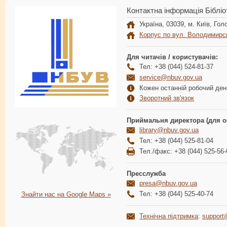
Контактна інформація Бібліо
Україна, 03039, м. Київ, Голо
Корпус по вул. Володимирс
Для читачів / користувачів:
Тел: +38 (044) 524-81-37
service@nbuv.gov.ua
Кожен останній робочий день
Зворотний зв'язок
Приймальня директора (для о
library@nbuv.gov.ua
Тел: +38 (044) 525-81-04
Тел./факс: +38 (044) 525-56-
Пресслужба
presa@nbuv.gov.ua
Тел: +38 (044) 525-40-74
Знайти нас на Google Maps »
Технічна підтримка
:
support