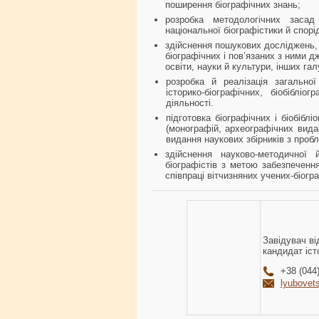
поширення біографічних знань;
розробка методологічних засад
національної біографістики й спорі
здійснення пошукових досліджень, 
біографічних і пов’язаних з ними дж
освіти, науки й культури, інших га
розробка й реалізація загальної
історико-біографічних, біобіблі
діяльності.
підготовка біографічних і біобібл
(монографій, археографічних видан
видання наукових збірників з пробле
здійснення науково-методичної 
біографістів з метою забезпеченн
співпраці вітчизняних учених-біогр
Завідувач від
кандидат іс
+38 (044
lyubovet