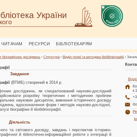
бліотека України
кого
ЧИТАЧАМ
РЕСУРСИ
БІБЛІОТЕКАРЯМ
т біографічних досліджень
›
Структура
›
Відділ теорії та методики біобібліографії
› Загал
Конта
рафії
Завдання
Відді
рафії
(ВТМБ) створений в 2014 р.
К
к.
ічних досліджень. як спеціалізований науково-дослідний
здійснювати розробку теоретичних і методичних проблем
+3
еціальних наукових дисциплін, вивчення історичного досвіду
ib
ліджень, вдосконалення форм і методів науково-дослідної,
лузі біографіки й біобібліографії.
Ре
І
Діяльність
ого та світового досвіду, завдань і перспектив історико-
графічної й бібліотечно-інформаційної роботи з інтеграції й