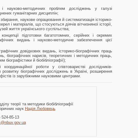
 і науково-методичних проблем досліджень у галузі
днених гуманітарних дисциплін;
збирання, наукове опрацювання й систематизація історико-
ерел і матеріалів, що стосуються діячів вітчизняної історії,
лузей життя українського суспільства;
 концепції підготовки багатотомних, серійних і окремих
ографічних видань і науково-методичне забезпечення цієї
іографічних довідкових видань, історико-біографічних праць
ь, біографічних нарисів, теоретичних і методичних праць,
м біографістики й біобібліографії);
й координаційної роботи у співтоваристві дослідників-
я розвитку біографічних досліджень в Україні, розширення
афістів із зарубіжними науковими центрами.
ділу теорії та методики біобібліографії
торичних наук
Надія Любовець
) 524-85-13
s@nbuv.gov.ua