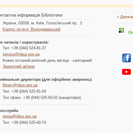
нтактна інформація Бібліотеки
» Держав
Україна, 03039, м. Київ, Голосіївський пр., 3
Корпус по вул. Володимирській
Опл
я читачів / користувачів:
Тел: +38 (044) 524-81-37
service@nbuv.gov.ua
Кожен останній робочий день місяця - санітарний
Зворотний зв'язок
иймальня директора (для офіційних звернень):
library@nbuv.gov.ua
Тел: +38 (044) 525-81-04
Тел./факс: +38 (044) 525-56-02 (канцелярія)
есслужба
presa@nbuv.gov.ua
Тел: +38 (044) 525-40-74