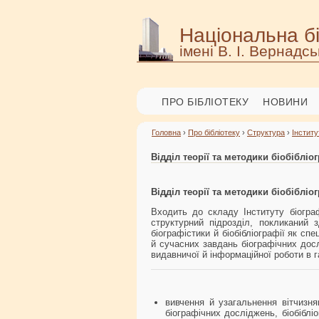
Національна бі
імені В. І. Вернадсь
ПРО БІБЛІОТЕКУ
НОВИНИ
Головна
›
Про бібліотеку
›
Структура
›
Інститу
Відділ теорії та методики біобібліог
Відділ теорії та методики біобібліог
Входить до складу Інституту біограф
структурний підрозділ, покликаний 
біографістики й біобібліографії як сп
й сучасних завдань біографічних дос
видавничої й інформаційної роботи в га
вивчення й узагальнення вітчизнян
біографічних досліджень, біобібліо