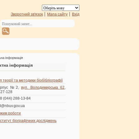
Зворотний зв'язок
Мапа сайту
Вхід
ьна інформація
ктна інформація
л теорії та методики біобібліографії
орпус №2,
вул. Володимирська 62
,
127-128
8 (044) 288-13-84
d@nbuv.gov.ua
жим роботи
нститут біографічних досліджень