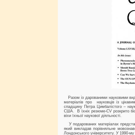
Разом із дарованими науковими вида
матеріалів про науковців із цікави
спадщину Петра Цимбалістого – науко
США. В їхніх резюме-CV розкрито біо
віхи їхньої наукової діяльності.
У подарованих матеріалах представл
який викладав порівняльне мовознавс
Лондонського університету. У 1990-му