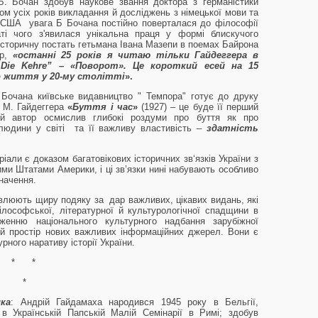
. Бочан здобув наукове звання доктора з германістики
ом усіх років викладання й досліджень з німецької мови та
у США увага Б Бочана постійно поверталася до філософії
аті чого з'явилася унікальна праця у формі блискучого
історичну постать гетьмана Івана Мазепи в поемах Байрона
ор,
«останні 25 років я читаю тільки Гайдеггера в
“Die Kehre” – «Поворот». Це короткий есей на 15
о життя у 20-му столітті
».
очана київське видавництво " Темпора" готує до друку
 М. Гайдеггера
«
Буття і час
»
(1927) – це буде її перший
ій автор осмислив глибокі роздуми про буття як про
людини у світі та її важливу властивість –
здатність
ли є доказом багатовікових історичних зв‘язків України з
и Штатами Америки, і ці зв’язки нині набувають особливо
начення.
люють щиру подяку за дар важливих, цікавих видань, які
філософської, літературної й культурологічної спадщини в
еженню національного культурного надбання зарубіжної
ий простір нових важливих інформаційних джерел. Вони є
рного наративу історії України.
*
*
ка
: Андрій Гайдамаха народився 1945 року в Бельгії,
 в Українській Папській Малій Семінарії в Римі; здобув