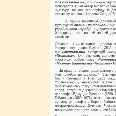
мовний вплив на російську мову п
монографія. В ній автор висвітлив хар
культуру зазначеного періоду й да
елементу на північні терени Східної Є
Ще одним важливим дослідженн
культурні впливи на Московщину 
українського народу
", виданому в с
його праці є про значний мовний, ду
століттях.
Основне – і чи не єдине – дослідже
Університету Ідіана Саутіст, США,
монументальних концепцій істо
«Полтава
».
При тому слід зазначити
мала іншу, робочу назву:
«
Риторика 
«Мазепа» Байрона та «Полтава» П
Ця праця є плодом двох факторів у 
мов і любові до філософії. Закінчив
Малій Семінарії в Римі 1962 рок
Урбаніанському Університеті в Римі.
франкомовному факультеті політичнo-
серед вступних дисциплін з гуманітар
філософів Едмунда Гуссерля (1859–1
Гайдеггера (1889–1976), якого вважаю
сучасну філософію в Європі. Гайдегг
літературознавцем Дмитром Чижев
директором Інституту славістики Гайд