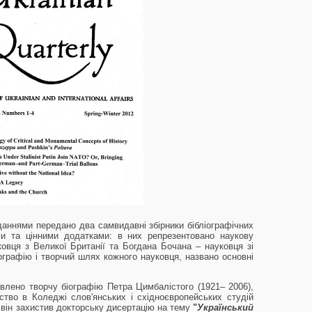
ннями передано два самвидавні збірники бібліографічних
ми та цінними додатками: в них репрезентовано наукову
вця з Великої Британії та Богдана Бочана – науковця зі
графію і творчий шлях кожного науковця, названо основні
ено творчу біографію Петра Цимбалістого (1921– 2006),
тво в Коледжі слов'янських і східноєвропейських студій
 він захистив докторську дисертацію на тему
"
Український