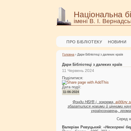
Національна бі
імені В. І. Вернадсь
ПРО БІБЛІОТЕКУ
НОВИНИ
Головна
› Дари Бібліотеці з далеких країв
Дари Бібліотеці з далеких країв
11 Червень 2024
Поділитися:
Дата події:
11-06-2024
Фонди НБУВ і, зокрема,
відділу з
збагатилися новими й цінними нау
українознавець, грома
Серед н
Валеріан Ревуцький
: «
Нескорені бе