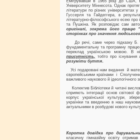
Емігрувавши в 1965 році до США, Б
Університету Міннесота. Однак протяг
літератури по різних університетах 
Гуссерля та Гайдеггера, в результ
літературно-філософського есею про 
та Пушкіна. Як розповідає сам авт
оригіналі, зокрема його працю 
сторінках про значення людськог
До речі, саме через підказку Б. Б
фундаментальну та програмну працю
переклад українською мовою. В н
присутність,
тобто про існування 
розуміти буття
.
Усі подаровані нам видання й матеріа
європейськими країнами і Сполученим
важливого наукового й ідеологічного з
Колектив Бібліотеки й читачі вислов
сприяють інтеграції основ світової 
корпус української культури, збер
україніки та введенню в наш науков
актуальними в розбудові нового культу
* 
Коротка довідка про дарувальни
класичну гімназійну освіту отримав