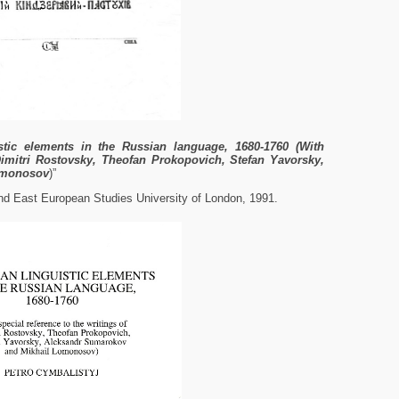
stic
elements
in
the
Russian language, 1680-1760 (With
imitri
Rostovsky, Theofan
Prokopovich, Stefan Yavorsky,
omonosov
)”
d East European Studies University of London, 1991.