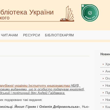
бліотека України
кого
ЧИТАЧАМ
РЕСУРСИ
БІБЛІОТЕКАРЯМ
Нови
Хро
Ан
Ог
арубіжної україніки
Інституту книгознавства
НБУВ,
Но
ковими виданнями, що їх особисто подарував книголюб,
Пі
дський і політичний діяч Андрій Гайдамаха.
их подаровано такі видання:
Но
резільці. Йосип Гірняк і Олімпія Добровольська
», Нью-
Кн