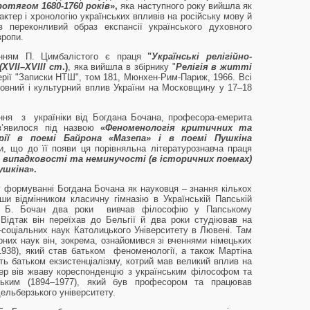
ротягом 1680-1760 років
»,
яка наступного року вийшла як
актер і хронологію українських впливів на російську мову й
в переконливий образ експансії українського духовного
вропи.
ям П. Цимбалістого є праця
"
Українські релігійно-
(
XVII
–
XVIII
ст
.)
, яка вийшла в збірнику "
Релігія в житті
ерії "Записки НТШ", том 181, Мюнхен-Рим-Париж, 1966. Всі
ховний і культурний вплив України на Московщину у 17–18
ння з україніки від Богдана Бочана, професора-емерита
 з’явилося під назвою
«
Феноменологія критичних та
рії в поемі Байрона «Мазепа» і в поемі Пушкіна
, що до її появи ця порівняльна літературознавча праця
випадковості та неминучості (в історичних поемах)
ушкіна
».
формуванні Богдана Бочана як науковця – знання кількох
ши відмінником класичну гімназію в Українській Папській
у, Б. Бочан два роки вивчав філософію у Папському
 Відтак він переїхав до Бельгії й два роки студіював на
соціальних наук Католицького Університету в Лювені. Там
них наук він, зокрема, ознайомився зі вченнями німецьких
938), який став батьком феноменології, а також Мартіна
ть батьком екзистенціалізму, котрий мав великий вплив на
ер вів жваву кореспонденцію з українським філософом та
ським (1894–1977), який був професором та працював
ельберзького університету.