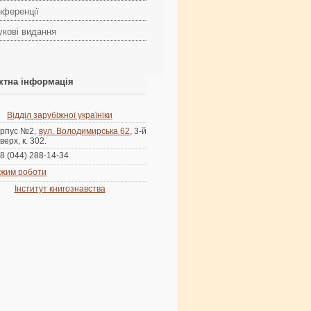
нференції
укові видання
ктна інформація
Відділ зарубіжної україніки
рпус №2,
вул. Володимирська 62
, 3-й
верх, к. 302.
8 (044) 288-14-34
жим роботи
Інститут книгознавства