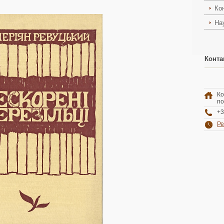
Ко
На
Конта
Ко
по
+3
Ре