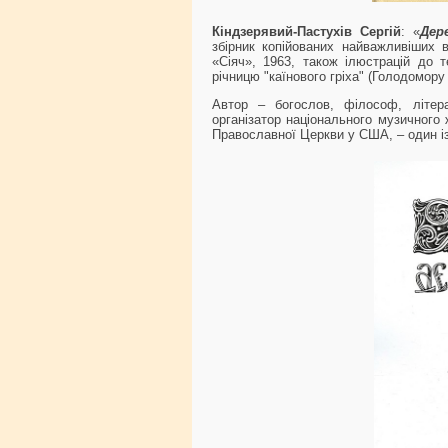
Кіндзерявий-Пастухів Сергій
: «
Дер
збірник копійованих найважливіших 
«Сіяч», 1963, також ілюстрацій до т
річницю "каїнового гріха" (Голодомору 1
Автор – богослов, філософ, літера
організатор національного музичного 
Православної Церкви у США, – один із