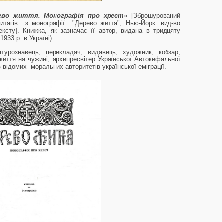
ево життя. Монографія про хрест
» [Зброшурований
витягів з монографії "Дерево життя", Нью-Йорк: вид-во
ексту]. Книжка, як зазначає її автор, видана в тридцяту
933 р. в Україні).
турознавець, перекладач, видавець, художник, кобзар,
життя на чужині, архипресвітер Української Автокефальної
 відомих моральних авторитетів української еміграції.