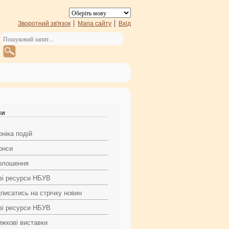
Зворотний зв'язок
Мапа сайту
Вхід
ни
ніка подій
онси
олошення
ві ресурси НБУВ
дписатись на стрічку новин
ві ресурси НБУВ
ижкові виставки