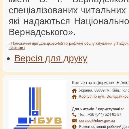
спеціалізованих читальних 
які надаються Національною
Вернадського».
‹ Положення про довідково-бібліографічне обслуговування у Націонал
системи ›
Версія для друку
Контактна інформація Бібліо
Україна, 03039, м. Київ, Голо
Корпус по вул. Володимирс
Для читачів / користувачів:
Тел: +38 (044) 524-81-37
service@nbuv.gov.ua
Кожен останній робочий день