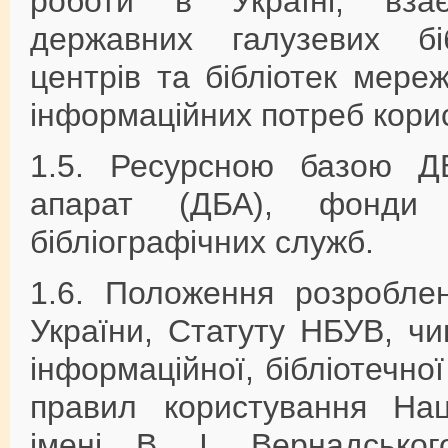
роботи в Україні, взаєм
державних галузевих біб
центрів та бібліотек мер
інформаційних потреб корис
1.5. Ресурсною базою ДБ
апарат (ДБА), фонди 
бібліографічних служб.
1.6. Положення розроблен
України, Статуту НБУВ, чи
інформаційної, бібліотечно
правил користування Нац
імені В. І. Вернадсько