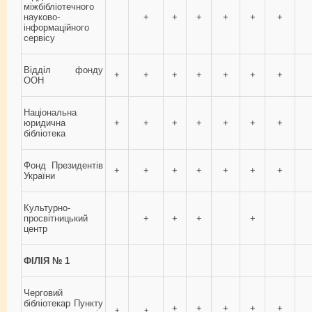
міжбібліотечного
науково-
+
+
+
+
+
+
інформаційного
сервісу
Відділ фонду
+
+
+
+
+
+
+
ООН
Національна
юридична
+
+
+
+
+
+
+
бібліотека
Фонд Президентів
+
+
+
+
+
+
+
України
Культурно-
просвітницький
+
+
+
+
центр
ФІЛІЯ № 1
Черговий
бібліотекар Пункту
+
+
+
+
+
+
+