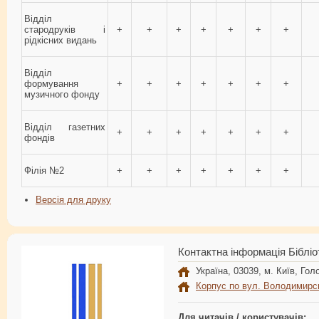
Відділ
стародруків і
+
+
+
+
+
+
+
рідкісних видань
Відділ
формування
+
+
+
+
+
+
+
музичного фонду
Відділ газетних
+
+
+
+
+
+
+
фондів
Філія №2
+
+
+
+
+
+
+
Версія для друку
Контактна інформація Бібліо
Україна, 03039, м. Київ, Голо
Корпус по вул. Володимирс
Для читачів / користувачів: