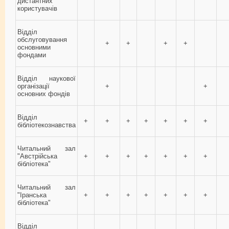
дистантних
користувачів
Відділ
обслуговування
+
+
+
+
основними
фондами
Відділ наукової
організації
+
+
основних фондів
Відділ
+
+
+
+
+
+
+
бібліотекознавства
Читальний зал
"Австрійська
+
+
+
+
+
+
+
бібліотека"
Читальний зал
"Іранська
+
+
+
+
+
+
+
бібліотека"
Відділ