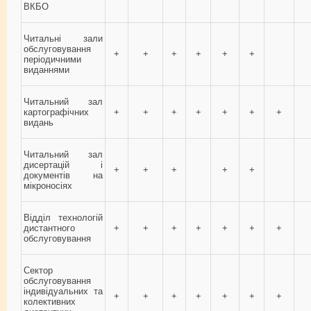
ВКБО
Читальні зали
обслуговування
+
+
+
+
+
+
періодичними
виданнями
Читальний зал
картографічних
+
+
+
+
+
+
+
видань
Читальний зал
дисертацій і
+
+
+
+
+
документів на
мікроносіях
Відділ технологій
дистантного
+
+
+
+
+
+
+
обслуговування
Сектор
обслуговування
індивідуальних та
+
+
+
+
+
+
+
колективних