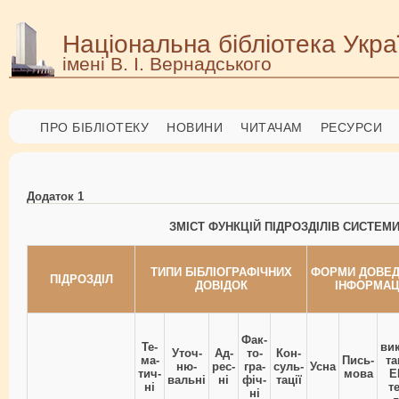
Національна бібліотека Укра
імені В. І. Вернадського
ПРО БІБЛІОТЕКУ
НОВИНИ
ЧИТАЧАМ
РЕСУРСИ
Додаток 1
ЗМІСТ ФУНКЦІЙ ПІДРОЗДІЛІВ СИСТЕМ
ТИПИ БІБЛІОГРАФІЧНИХ
ФОРМИ ДОВЕ
ПІДРОЗДІЛ
ДОВІДОК
ІНФОРМАЦ
Фак-
Те-
ви
Уточ-
Ад-
то-
Кон-
ма-
Пись-
т
ню-
рес-
гра-
суль-
Усна
тич-
мова
Е
вальні
ні
фіч-
тації
ні
т
ні