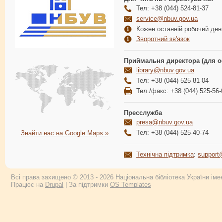
Тел: +38 (044) 524-81-37
service@nbuv.gov.ua
Кожен останній робочий день
Зворотний зв'язок
Приймальня директора (для о
library@nbuv.gov.ua
Тел: +38 (044) 525-81-04
Тел./факс: +38 (044) 525-56-
Пресслужба
presa@nbuv.gov.ua
Тел: +38 (044) 525-40-74
Знайти нас на Google Maps »
Технічна підтримка
:
support
Всі права захищено © 2013 - 2026 Національна бібліотека України імен
Працює на
Drupal
| За підтримки
OS Templates