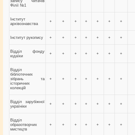
запису читачів
Філії №1
Інститут
+
+
+
+
+
+
+
архівознавства
Інститут рукопису
+
+
+
+
+
+
+
Відділ фонду
+
+
+
+
+
+
+
юдаїки
Відділ
бібліотечних
зібрань та
+
+
+
+
+
+
+
історичних
колекцій
Відділ зарубіжної
+
+
+
+
+
+
+
україніки
Відділ
образотворчих
+
+
+
+
+
+
+
мистецтв