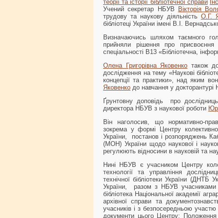
теорії та історії бібліотечної справи
Ін
Учений секретар НБУВ
Вікторія Вол
трудову та наукову діяльність
О.Г. 
бібліотеці України імені В.І. Вернадськ
Визначаючись шляхом таємного гол
прийняли рішення про присвоєнн
спеціальності В13 «Бібліотечна, інфор
Олена Григорівна Яковенко
також доп
дослідження на тему «Наукові бібліотек
концепції та практики», над яким в
Яковенко
до навчання у докторантурі
Ґрунтовну доповідь про дослідниць
директора НБУВ з наукової роботи
Юр
Він наголосив, що нормативно-прав
зокрема у формі Центру колективно
України, постанов і розпоряджень Кабі
(МОН) України щодо наукової і науко
регулюють відносини в науковій та на
Нині НБУВ є учасником Центру коле
технології та управління дослідн
технічної бібліотеки України (ДНТБ 
України, разом з НБУВ учасниками 
бібліотека Національної академії агра
архівної справи та документознавс
учасників і з безпосередньою участю
документи цього Центру: Положення