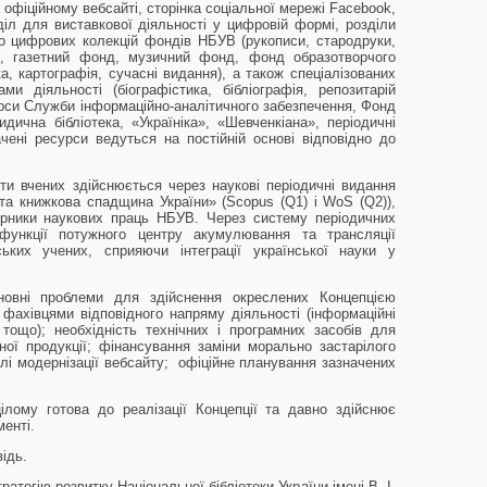
а офіційному вебсайті, сторінка соціальної мережі Facebook,
діл для виставкової діяльності у цифровій формі, розділи
о цифрових колекцій фондів НБУВ (рукописи, стародруки,
нти, газетний фонд, музичний фонд, фонд образотворчого
ка, картографія, сучасні видання), а також спеціалізованих
и діяльності (біографістика, бібліографія, репозитарій
урси Служби інформаційно-аналітичного забезпечення, Фонд
дична бібліотека, «Україніка», «Шевченкіана», періодичні
ені ресурси ведуться на постійній основі відповідно до
ти вчених здійснюється через наукові періодичні видання
а книжкова спадщина України» (Scopus (Q1) і WoS (Q2)),
бірники наукових праць НБУВ. Через систему періодичних
функції потужного центру акумулювання та трансляції
ських учених, сприяючи інтеграції української науки у
овні проблеми для здійснення окреслених Концепцією
фахівцями відповідного напряму діяльності (інформаційні
а тощо); необхідність технічних і програмних засобів для
ної продукції; фінансування заміни морально застарілого
лі модернізації вебсайту; офіційне планування зазначених
лому готова до реалізації Концепції та давно здійснює
менті.
ідь.
атегію розвитку Національної бібліотеки України імені В. І.