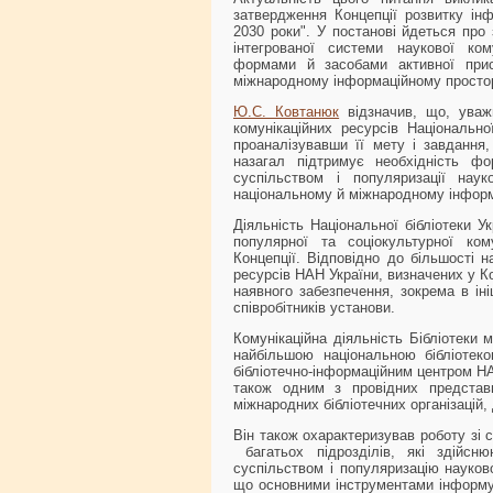
затвердження Концепції розвитку інф
2030 роки". У постанові йдеться пр
інтегрованої системи наукової ком
формами й засобами активної прису
міжнародному інформаційному просто
Ю.С. Ковтанюк
відзначив, що, уваж
комунікаційних ресурсів Національн
проаналізувавши її мету і завдання,
назагал підтримує необхідність фо
суспільством і популяризації наук
національному й міжнародному інформ
Діяльність Національної бібліотеки У
популярної та соціокультурної ком
Концепції. Відповідно до більшості 
ресурсів НАН України, визначених у К
наявного забезпечення, зокрема в ін
співробітників установи.
Комунікаційна діяльність Бібліотеки
найбільшою національною бібліотек
бібліотечно-інформаційним центром НАН
також одним з провідних представн
міжнародних бібліотечних організацій,
Він також охарактеризував роботу зі 
багатьох підрозділів, які здійсн
суспільством і популяризацію науков
що основними інструментами інформу