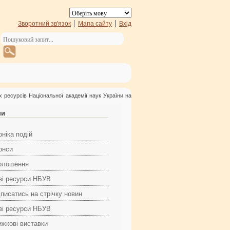
Зворотний зв'язок
Мапа сайту
Вхід
х ресурсів Національної академії наук України на
ни
ніка подій
онси
олошення
ві ресурси НБУВ
дписатись на стрічку новин
ві ресурси НБУВ
ижкові виставки