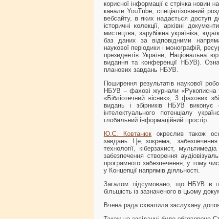
корисної інформації є стрічка новин н
канали YouTube, спеціалізований роз
вебсайту, в яких надається доступ д
історичні колекції, архівні докуме
мистецтва, зарубіжна україніка, юдаї
баз даних за відповідними напрямам
наукової періодики і монографій, рес
президентів України, Національна юри
видання та конференції НБУВ). Означ
планових завдань НБУВ.
Поширення результатів наукової робо
НБУВ – фахові журнали «Рукописна т
«Бібліотечний вісник», 3 фахових з
видань і збірників НБУВ виконує 
інтелектуального потенціалу україн
глобальний інформаційний простір.
Ю.С. Ковтанюк
окреслив також осн
завдань. Це, зокрема, забезпечення 
технології, кіберзахист, мультимеді
забезпечення створення аудіовізуаль
програмного забезпечення, у тому чис
у Концепції напрямів діяльності.
Загалом підсумовано, що НБУВ в ці
більшість із зазначеного в цьому доку
Вчена рада схвалила заслухану допов
Також на засіданні було обговорено Стр