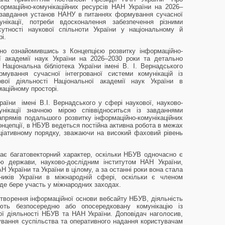
ормаційно-комунікаційних ресурсів НАН України на 2026–
о завдання установ НАНУ в питаннях формування сучасної
унікації, потреби вдосконалення забезпечення різними
тності наукової спільноти України у національному й
рі.
но ознайомившись з Концепцією розвитку інформаційно-
ої академії наук України на 2026–2030 роки та детально
 Національна бібліотека України імені В. І. Вернадського
рмування сучасної інтегрованої системи комунікацій із
ової діяльності Національної академії наук України в
аційному просторі.
країни імені В.І. Вернадського у сфері наукової, науково-
унікації значною мірою співвідноситься із завданнями
напрямів подальшого розвитку інформаційно-комунікаційних
онцепції, в НБУВ ведеться постійна активна робота в межах
іціативному порядку, зважаючи на високий фаховий рівень
 має багатовекторний характер, оскільки НБУВ одночасно є
ою держави, науково-дослідним інститутом НАН України,
 України та України в цілому, а за останні роки вона стала
иків України в міжнародній сфері, оскільки є членом
 де бере участь у міжнародних заходах.
створення інформаційної основи вебсайту НБУВ, діяльність
юють безпосередню або опосередковану комунікацію із
ої діяльності НБУВ та НАН України. Доповідач наголосив,
вання суспільства та оперативного надання користувачам