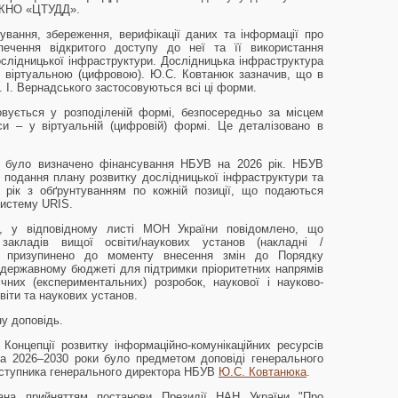
ККНО «ЦТУДД».
вання, збереження, верифікації даних та інформації про
зпечення відкритого доступу до неї та її використання
слідницької інфраструктури. Дослідницька інфраструктура
 віртуальною (цифровою). Ю.С. Ковтанюк зазначив, що в
В. І. Вернадського застосовуються всі ці форми.
вується у розподіленій формі, безпосередньо за місцем
си – у віртуальній (цифровій) формі. Це деталізовано в
ни було визначено фінансування НБУВ на 2026 рік. НБУВ
в подання плану розвитку дослідницької інфраструктури та
 рік з обґрунтуванням по кожній позиції, що подаються
систему URIS.
ч, у відповідному листі МОН України повідомлено, що
закладів вищої освіти/наукових установ (накладні /
во призупинено до моменту внесення змін до Порядку
 державному бюджеті для підтримки пріоритетних напрямів
чних (експериментальних) розробок, наукової і науково-
віти та наукових установ.
у доповідь.
 Концепції розвитку інформаційно-комунікаційних ресурсів
на 2026–2030 роки було предметом доповіді генерального
ступника генерального директора НБУВ
Ю.С. Ковтанюка
.
кана прийняттям постанови Президії НАН України "Про