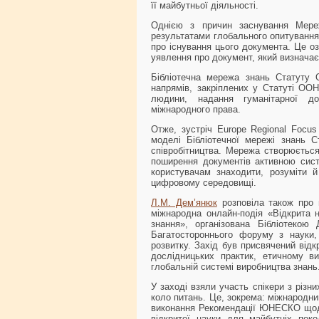
її майбутньої діяльності.
Однією з причин заснування Мере
результатами глобального опитування
про існування цього документа. Це о
уявлення про документ, який визначає
Бібліотечна мережа знань Статуту
напрямів, закріплених у Статуті ООН
людини, надання гуманітарної д
міжнародного права.
Отже, зустріч Europe Regional Focu
моделі Бібліотечної мережі знань 
співробітництва. Мережа створюється
поширення документів активною сист
користувачам знаходити, розуміти 
цифровому середовищі.
Л.М. Дем’янюк
розповіла також про п
міжнародна онлайн-подія «Відкрита н
знання», організована Бібліотек
Багатостороннього форуму з науки,
розвитку. Захід був присвячений відк
дослідницьких практик, етичному в
глобальній системі виробництва знань
У заході взяли участь спікери з різн
коло питань. Це, зокрема: міжнародни
виконання Рекомендації ЮНЕСКО щодо 
відкритої науки для майбутніх покол