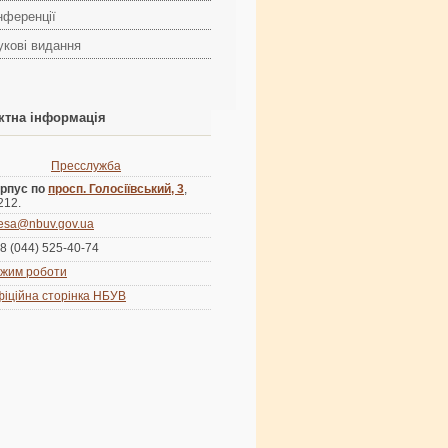
нференції
укові видання
ктна інформація
Пресслужба
рпус по
просп. Голосіївський, 3
,
 212.
esa@nbuv.gov.ua
8 (044) 525-40-74
жим роботи
іційна сторінка НБУВ