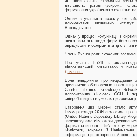
які висвітлюють історичний розвиток
діяльність, трагедії (зокрема, Голо
формування українського суспільства
Одним з учасників проєкту, які за
документами, визначено Інститут 
Вернадського.
Однак у процесі комунікації з окрем
низка запитань щодо форм його впрова
вирішувати й оформити згідно з чинн
Члени Вченої ради схвалили заслухан
Про участь НБУВ в онлайн-подія
відповідальний організатор з пит
Дем’янюк
.
Вона повідомила про нещодавню зу
присвячена обговоренню нової ініці
Charter Libraries Knowledge Netwo
депозитарних бібліотек ООН і пе
співробітництва в умовах цифровізації
Створення цієї Мережі стало акт
Гаммаршельда ООН оголосила про по
(United Nations Depository Library Pr
забезпечувала бібліотеки друковани
формат співпраці – Бібліотечну мере
бібліотеки, зокрема й Національна 
інформацію про створення Мережі та 