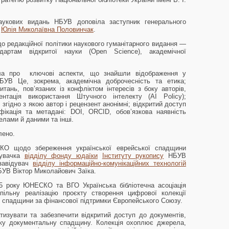
наукових видань НБУВ доповіла заступник генерального
і
Юлія Миколаївна Половинчак
.
о редакційної політики наукового гуманітарного видання —
дартам відкритої науки (Open Science), академічної
.
ала про ключові аспекти, що знайшли відображення у
БУВ Це, зокрема, академічна доброчесність та етика;
итань, пов’язаних із конфліктом інтересів з боку авторів,
ентація використання Штучного інтелекту (AI Policy);
гідно з якою автор і рецензент анонімні; відкритий доступ
фікація та метадані: DOI, ORCID, обов’язкова наявність
релами й даними та інші.
лено.
О щодо збереження української еврейської спадщини
дувачка
відділу фонду юдаїки
Інституту рукопису
НБУВ
завідувач
відділу інформаційно-комунікаційних технологій
УВ Віктор Миколайович Заїка.
5 року ЮНЕСКО та ВГО Українська бібліотечна асоціація
пільну реалізацію проєкту створення цифрової колекції
ї спадщини за фінансової підтримки Європейського Союзу.
тизувати та забезпечити відкритий доступ до документів,
ьку документальну спадщину. Колекція охоплює джерела,