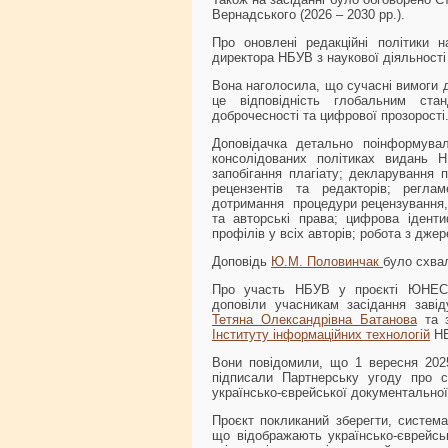
Вернадського (2026 – 2030 рр.).
Про оновлені редакційні політики 
директора НБУВ з наукової діяльност
Вона наголосила, що сучасні вимоги д
це відповідність глобальним стан
доброчесності та цифрової прозорості
Доповідачка детально поінформув
консолідованих політиках видань Н
запобігання плагіату; декларування п
рецензентів та редакторів; реглам
дотримання процедури рецензування, з
та авторські права; цифрова іденти
профілів у всіх авторів; робота з дже
Доповідь
Ю.М. Половинчак
було схва
Про участь НБУВ у проєкті ЮНЕСК
доповіли учасникам засідання заві
Тетяна Олександрівна Батанова
та 
Інституту інформаційних технологій
НБ
Вони повідомили, що 1 вересня 202
підписали Партнерську угоду про с
українсько-єврейської документально
Проєкт покликаний зберегти, система
що відображають українсько-єврейс