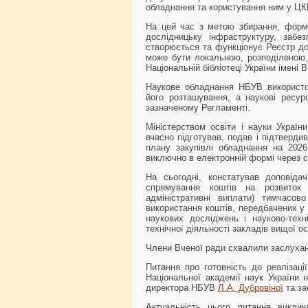
обладнання та користування ним у Ц
На цей час з метою збирання, форму
дослідницьку інфраструктуру, забе
створюється та функціонує Реєстр до
може бути локальною, розподіленою,
Національній бібліотеці України імені 
Наукове обладнання НБУВ використо
його розташування, а наукові ресур
зазначеному Регламенті.
Міністерством освіти і науки Украї
вчасно підготував, подав і підтверди
плану закупівлі обладнання на 2026
виключно в електронній формі через 
На сьогодні, констатував доповіда
спрямування коштів на розвиток 
адміністративні виплати) тимчасо
використання коштів, передбачених у
наукових досліджень і науково-техні
технічної діяльності закладів вищої ос
Члени Вченої ради схвалили заслухан
Питання про готовність до реалізації
Національної академії наук України 
директора НБУВ
Л.А. Дубровіної
та за
Актуальність цього питання викли