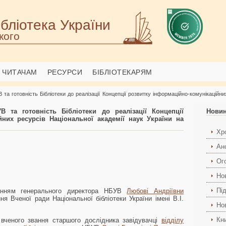
бліотека України
кого
ЧИТАЧАМ
РЕСУРСИ
БІБЛІОТЕКАРЯМ
а готовність Бібліотеки до реалізації Концепції розвитку інформаційно-комунікаційни
В та готовність Бібліотеки до реалізації Концепції
Нови
йних ресурсів Національної академії наук України на
Хро
Ан
Ог
Но
Пі
ванням генерального директора НБУВ
Любові Андріївни
я Вченої ради Національної бібліотеки України імені В.І.
Но
Кн
 вченого звання старшого дослідника завідувачці
відділу