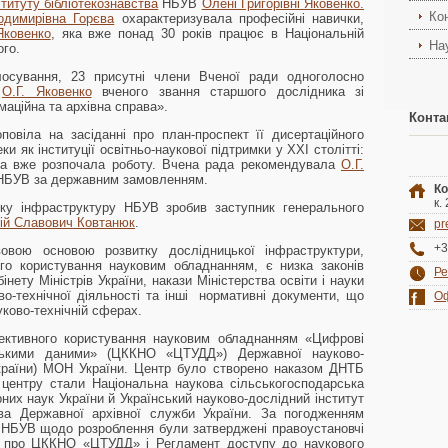
ституту бібліотекознавства
НБУВ
Олені Григорівні Яковенко.
Ко
одимирівна Горєва
охарактеризувала професійні навички,
Яковенко
, яка вже понад 30 років працює в Національній
На
ого.
осування, 23 присутні члени Вченої ради одноголосно
я
О.Г. Яковенко
вченого звання старшого дослідника зі
маційна та архівна справа».
Конта
овіла на засіданні про план-проспект її дисертаційного
и як інституції освітньо-наукової підтримки у ХХІ столітті:
она вже розпочала роботу. Вчена рада рекомендувала
О.Г.
 НБУВ за державним замовленням.
Ко
к.
ку інфраструктуру НБУВ зробив заступник генерального
ій Славович Ковтанюк
.
pr
+3
овою основою розвитку дослідницької інфраструктури,
го користування науковим обладнанням, є низка законів
Ре
нету Міністрів України, накази Міністерства освіти і науки
во-технічної діяльності та інші нормативні документи, що
Оф
уково-технічній сферах.
ктивного користування науковим обладнанням «Цифрові
ицькими даними» (ЦККНО «ЦТУДД») Державної науково-
України) МОН України. Центр було створено наказом ДНТБ
центру стали Національна наукова сільськогосподарська
рних наук України й Український науково-дослідний інститут
тва Державної архівної служби України. За погодженням
 НБУВ щодо розроблення були затверджені правоустановчі
 про ЦККНО «ЦТУДД» і Регламент доступу до наукового