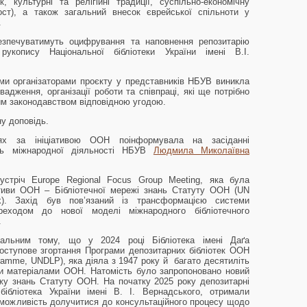
, культурні та релігійні традиції, суспільно-економічну
кост), а також загальний внесок єврейської спільноти у
.
безпечуватимуть оцифрування та наповнення репозитарію
рукопису Національної бібліотеки України імені В.І.
ими організаторами проєкту у представників НБУВ виникла
дження, організації роботи та співпраці, які ще потрібно
им законодавством відповідною угодою.
у доповідь.
х за ініціативою ООН поінформувала на засіданні
ань міжнародної діяльності НБУВ
Людмила Миколаївна
стріч Europe Regional Focus Group Meeting, яка була
ативи ООН – Бібліотечної мережі знань Статуту ООН (UN
rk). Захід був пов’язаний із трансформацією системи
реходом до нової моделі міжнародного бібліотечного
.
уальним тому, що у 2024 році Бібліотека імені Даґа
ступове згортання Програми депозитарних бібліотек ООН
ogramme, UNDLP), яка діяла з 1947 року й багато десятиліть
ми матеріалами ООН. Натомість було запропоновано новий
жу знань Статуту ООН. На початку 2025 року депозитарні
бібліотека України імені В. І. Вернадського, отримали
можливість долучитися до консультаційного процесу щодо