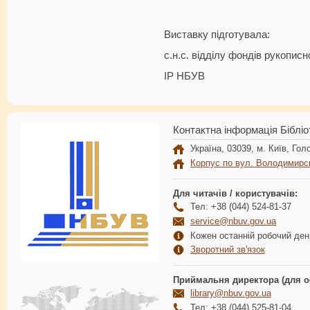
Виставку підготувала:
с.н.с. відділу фондів рукопис
ІР НБУВ Л
Контактна інформація Бібліо
Україна, 03039, м. Київ, Голо
Корпус по вул. Володимирс
Для читачів / користувачів:
Тел: +38 (044) 524-81-37
service@nbuv.gov.ua
Кожен останній робочий день
Зворотний зв'язок
Приймальня директора (для о
library@nbuv.gov.ua
Тел: +38 (044) 525-81-04