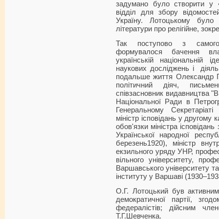
задумано було створити у 
відділ для збору відомост
Україну. Лотоцькому було 
літератури про релігійне, зокр
Так поступово з самого
формувалося бачення вла
українській національній і
наукових досліджень і діяль
подальше життя Олександр Г
політичний діяч, письме
співзасновник видавництва "Ві
Національної Ради в Петрогр
Генеральному Секретаріаті
міністр ісповідань у другому 
обов'язки міністра ісповідань
Української народної респу
березень1920), міністр внут
екзильного уряду УНР, профес
вільного університету, проф
Варшавського університету та
інституту у Варшаві (1930
–
193
О.Г. Лотоцький був активним
демократичної партії, згодом
федералістів; дійсним чле
Т.Г.Шевченка.