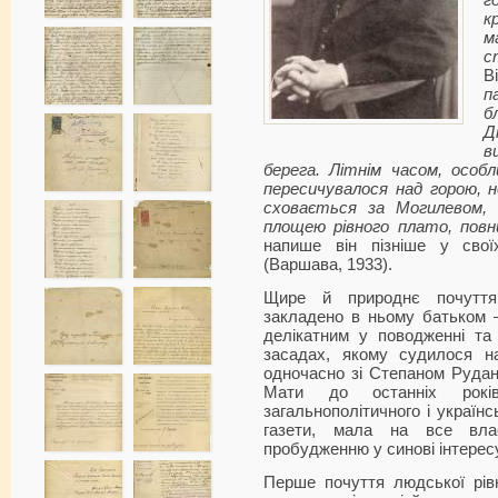
г
к
м
с
В
п
б
Д
в
берега. Літнім часом, особл
пересичувалося над горою, н
сховається за Могилевом,
площею рівного плато, повни
напише він пізніше у свої
(Варшава, 1933).
Щире й природнє почуття 
закладено в ньому батьком –
делікатним у поводженні та
засадах, якому судилося на
одночасно зі Степаном Рудан
Мати до останніх років
загальнополітичного і українс
газети, мала на все вла
пробудженню у синові інтерес
Перше почуття людської рівн