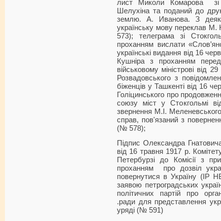
лист Миколи Комарова зі 
Шелухіна та поданий до дру
землю. А. Иванова. З дея
українську мову переклав М. 
573); телеграма зі Стокго
проханням вислати «Слов’янс
українські видання від 16 чер
Кушніра з проханням перед
військовому міністрові від 29
Розвадовського з повідомлен
біженців у Ташкенті від 16 че
Голіцинського про продовження
союзу міст у Стокгольмі в
звернення М.І. Меленевського
справ, пов'язаний з повернен
(№ 578);
Підпис Олександра Гнатовича
від 16 травня 1917 р. Комітет
Петербурзі до Комісії з при
проханням про дозвіл укра
повернутися в Україну (ІР Н
заявою петроградських україн
політичних партій про орган
.ради для представлення укр
уряді (№ 591)