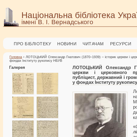
Національна бібліотека Укра
імені В. І. Вернадського
ПРО БІБЛІОТЕКУ
НОВИНИ
ЧИТАЧАМ
РЕСУРСИ
Головна
› ЛОТОЦЬКИЙ Олександр Гнатович (1870–1939) – історик церкви і церко
фондах Інституту рукопису НБУВ
Галерея
ЛОТОЦЬКИЙ Олександр Гна
церкви і церковного пр
публіцист, державний і гро
у фондах Інституту рукопис
Л
н
М
р
д
к
«
л