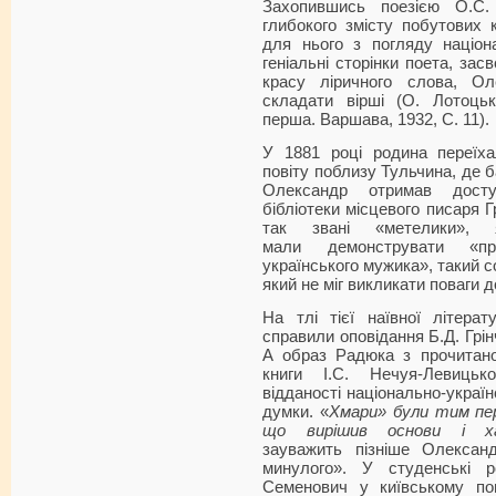
Захопившись поезією О.С.
глибокого змісту побутових 
для нього з погляду націон
геніальні сторінки поета, зас
красу ліричного слова, О
складати вірші (О. Лотоцьк
перша. Варшава, 1932, С. 11).
У 1881 році родина переїха
повіту поблизу Тульчина, де 
Олександр отримав дост
бібліотеки місцевого писаря 
так звані «метелики», 
мали демонструвати «про
українського мужика», такий со
який не міг викликати поваги д
На тлі тієї наївної літера
справили оповідання Б.Д. Грі
А образ Радюка з прочитано
книги І.С. Нечуя-Левиць
відданості національно-україн
думки. «
Хмари» були тим пе
що вирішив основи і ха
зауважить пізніше Олексан
минулого». У студенські р
Семенович у київському по