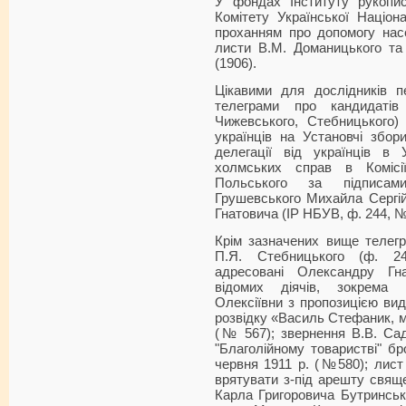
У фондах Інституту рукопис
Комітету Української Націон
проханням про допомогу нас
листи В.М. Доманицького та
(1906).
Цікавими для дослідників п
телеграми про кандидатів
Чижевського, Стебницького)
українців на Установчі збор
делегації від українців в
холмських справ в Комісі
Польського за підписам
Грушевського Михайла Сергі
Гнатовича (ІР НБУВ, ф. 244, 
Крім зазначених вище телег
П.Я. Стебницького (ф. 24
адресовані Олександру Гн
відомих діячів, зокрема 
Олексіївни з пропозицією вида
розвідку «Василь Стефаник, му
(№ 567); звернення В.В. Сад
"Благолійному товаристві" б
червня 1911 р. (№580); лис
врятувати з-під арешту свящ
Карла Григоровича Бутринсько