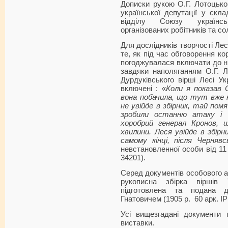
Дописки рукою О.Г. Лотоцько
української депутації у скла
відділу Союзу українськ
організованих робітників та с
Для дослідників творчості Лес
те, як під час обговорення ко
погоджувалася включати до нь
завдяки наполяганням О.Г. Л
Дурдуківського вірші Лесі У
включені : «
Коли я показав 
вона побачила, що тут вже н
не увійде в збірник, тай пом
зробили останню атаку і П
хоробрий генерал Кронов,
хвилини. Леся увійде в збірн
самому кінці, після Чернявс
невстановленної особи від 11 
34201).
Серед документів особового ар
рукописна збірка віршів 
підготовлена та подана
Гнатовичем (1905 р. 60 арк. І
Усі вищезгадані документи 
виставки.