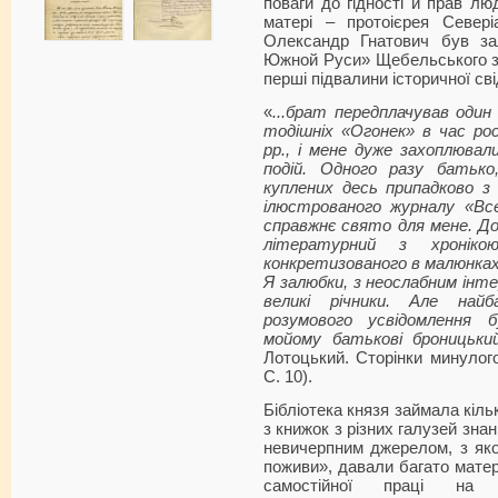
поваги до гідності й прав люд
матері – протоієрея Север
Олександр Гнатович був за
Южной Руси» Щебельського з д
перші підвалини історичної сві
«
...брат передплачував один
тодішніх «Огонек» в час рос
рр., і мене дуже захоплювал
подій. Одного разу батько
куплених десь припадково з 
ілюстрованого журналу «Вс
справжнє свято для мене. Доб
літературний з хроніко
конкретизованого в малюнка
Я залюбки, з неослабним інте
великі річники. Але на
розумового усвідомлення б
мойому батькові броницьки
Лотоцький. Сторінки минулог
С. 10).
Бібліотека князя займала кіль
з книжок з різних галузей знан
невичерпним джерелом, з яко
поживи», давали багато матер
самостійної праці на н