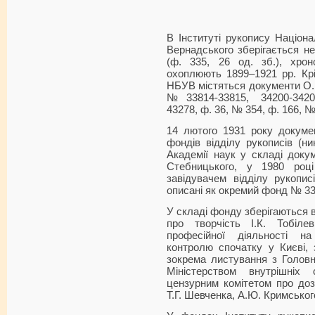
В Інституті рукопису Націонал
Вернадського зберігається не
(ф. 335, 26 од. зб.), хрон
охоплюють 1899
–
1921 рр. Кр
НБУВ містяться документи О.Г. 
№33814-33815, 34200-3420
43278, ф. 36, № 354, ф. 166, №
14 лютого 1931 року докуме
фондів відділу рукописів (н
Академії наук у складі доку
Стебницького, у 1980 роц
завідувачем відділу рукопи
описані як окремий фонд № 33
У складі фонду зберігаються ві
про творчість І.К. Тобіл
професійної діяльності н
контролю спочатку у Києві, 
зокрема листування з Головн
Міністерством внутрішніх
цензурним комітетом про доз
Т.Г. Шевченка, А.Ю. Кримськог