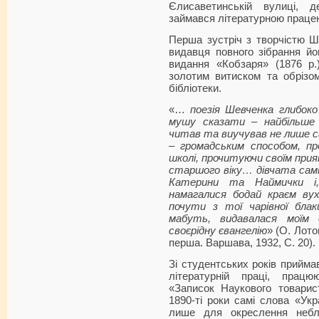
Єлисаветинській вулиці, 
займався літературною праце
Перша зустріч з творчістю Ш
видавця повного зібрання йо
видання «Кобзаря» (1876 р.)
золотим витиском та обрізо
бібліотеки.
«…
поезія Шевченка глибоко
мушу сказати – найбільше 
читав та виучував не лише с
– громадським способом, п
школі, прочитуючи своїм прият
старшого віку… дівчата самі 
Катерини та Наймички і,
намагалися бодай краєм ву
почути з тої чарівної бла
мабуть, видавалася моїм 
своєрідну євангелію
» (О. Лото
перша. Варшава, 1932, С. 20).
Зі студентських років прийма
літературній праці, працю
«Записок Наукового товарист
1890-ті роки самі слова «Укр
лише для окреслення небл