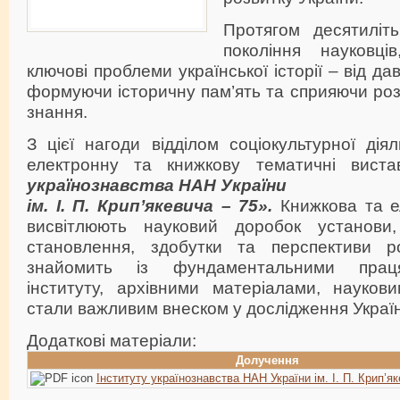
Протягом десятиліть
покоління науковці
ключові проблеми української історії – від да
формуючи історичну пам’ять та сприяючи роз
знання.
З цієї нагоди відділом соціокультурної діял
електронну та книжкову тематичні вис
українознавства НАН України
ім. І. П. Крип’якевича – 75».
Книжкова та е
висвітлюють науковий доробок установи,
становлення, здобутки та перспективи ро
знайомить із фундаментальними працям
інституту, архівними матеріалами, науко
стали важливим внеском у дослідження Укра
Додаткові матеріали:
Долучення
Інституту українознавства НАН України ім. І. П. Крип’як