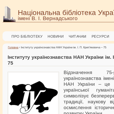
Національна бібліотека Укра
імені В. І. Вернадського
ПРО БІБЛІОТЕКУ
НОВИНИ
ЧИТАЧАМ
РЕСУРСИ
Головна
› Інституту українознавства НАН України ім. І. П. Крип’якевича – 75
Інституту українознавства НАН України ім. І
75
Відзначення 75-
українознавства імен
НАН України – це 
української гуман
символізує безперерв
традиції, наукову в
осмислення історичн
розвитку України.