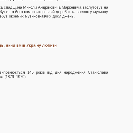
ька спадщина Миколи Андрійовича Маркевича заслуговує на
буття, а його композиторський доробок та внесок у музичну
ебує окремих музикознавчих досліджень.
ць, який вмів Україну любити
виповнюється 145 років від дня народження Станіслава
а (1879–1979).