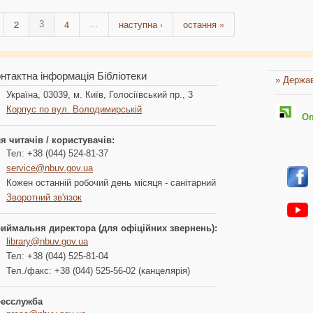
2
4
наступна ›
остання »
3
…
нтактна інформація Бібліотеки
» Держав
Україна, 03039, м. Київ, Голосіївський пр., 3
Корпус по вул. Володимирській
Опл
я читачів / користувачів:
Тел: +38 (044) 524-81-37
service@nbuv.gov.ua
Кожен останній робочий день місяця - санітарний
Зворотний зв'язок
иймальня директора (для офіційних звернень):
library@nbuv.gov.ua
Тел: +38 (044) 525-81-04
Тел./факс: +38 (044) 525-56-02 (канцелярія)
есслужба