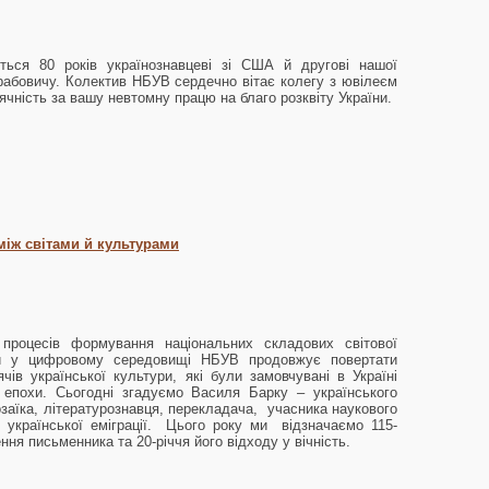
ться 80 років українознавцеві зі США й другові нашої
Грабовичу. Колектив НБУВ сердечно вітає колегу з ювілеєм
чність за вашу невтомну працю на благо розквіту України.
між світами й культурами
процесів формування національних складових світової
и у цифровому середовищі НБУВ продовжує повертати
ячів української культури, які були замовчувані в Україні
 епохи. Сьогодні згадуємо Василя Барку – українського
озаїка, літературознавця, перекладача, учасника наукового
я української еміграції. Цього року ми відзначаємо 115-
ння письменника та 20-річчя його відходу у вічність.