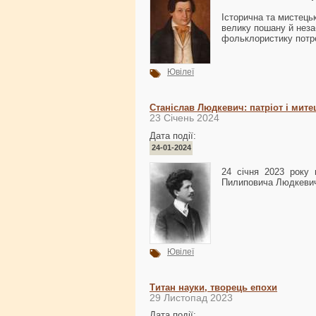
Історична та мистец
велику пошану й неза
фольклористику потр
Ювілеї
Станіслав Людкевич: патріот і мите
23 Січень 2024
Дата події:
24-01-2024
24 січня 2023 року 
Пилиповича Людкевич
Ювілеї
Титан науки, творець епохи
29 Листопад 2023
Дата події: