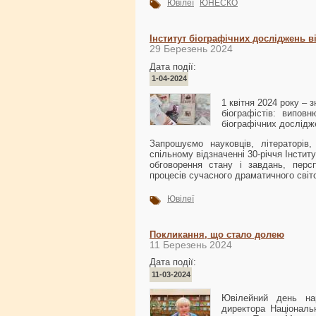
Ювілеї
ЮНЕСКО
Інститут біографічних досліджень в
29 Березень 2024
Дата події:
1-04-2024
1 квітня 2024 року – 
біографістів: випов
біографічних дослідж
Запрошуємо науковців, літераторів,
спільному відзначенні 30-річчя Інстит
обговорення стану і завдань, персп
процесів сучасного драматичного світо
Ювілеї
Покликання, що стало долею
11 Березень 2024
Дата події:
11-03-2024
Ювілейний день нар
директора Національн