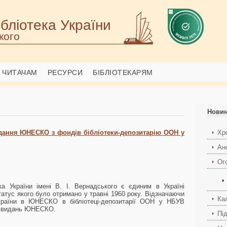
бліотека України
кого
ЧИТАЧАМ
РЕСУРСИ
БІБЛІОТЕКАРЯМ
Нови
дання ЮНЕСКО з фондів бібліотеки-депозитарію ООН у
Хро
Ан
Ог
ека України імені В. І. Вернадського є єдиним в Україні
атус якого було отримано у травні 1960 року. Відзначаючи
Ка
України в ЮНЕСКО в бібліотеці-депозитарії ООН у НБУВ
нд видань ЮНЕСКО.
Пі