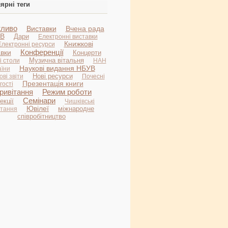
ярні теги
ливо
Виставки
Вчена рада
В
Дари
Електронні виставки
Книжкові
Електронні ресурси
Конференції
авки
Концерти
Музична вітальня
і столи
НАН
Наукові видання НБУВ
аїни
Нові ресурси
ві звіти
Почесні
Презентація книги
гості
ривітання
Режим роботи
Семінари
екції
Чишківські
Ювілеї
міжнародне
итання
співробітництво