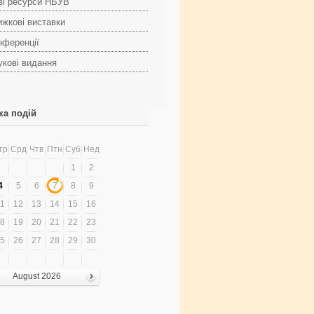
ві ресурси НБУВ
ижкові виставки
нференції
укові видання
ка подій
тр
Срд
Чтв
Птн
Суб
Нед
1
2
4
5
6
7
8
9
1
12
13
14
15
16
8
19
20
21
22
23
5
26
27
28
29
30
August 2026