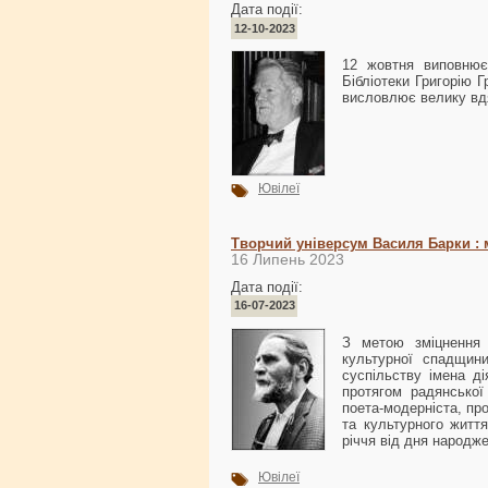
Дата події:
12-10-2023
12 жовтня виповнює
Бібліотеки Григорію 
висловлює велику вдя
Ювілеї
Творчий універсум Василя Барки : 
16 Липень 2023
Дата події:
16-07-2023
З метою зміцнення 
культурної спадщин
суспільству імена ді
протягом радянської
поета-модерніста, пр
та культурного житт
річчя від дня народже
Ювілеї