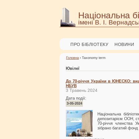
Національна бі
імені В. І. Вернадсь
ПРО БІБЛІОТЕКУ
НОВИНИ
Головна
› Taxonomy term
Ювілеї
До 70-річчя України в ЮНЕСКО: ви
НБУВ
3 Травень 2024
Дата події:
3-05-2024
Національна бібліот
депозитарієм ООН, ст
70-річчя членства 
зібрано багатий фо