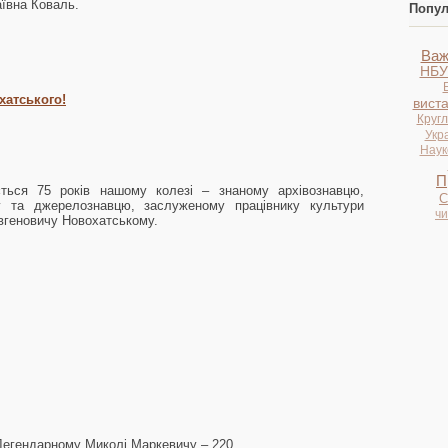
ївна Коваль.
Попул
Важ
НБУ
хатського!
вист
Кругл
Укр
Науко
П
ться 75 років нашому колезі – знаному архівознавцю,
С
фу та джерелознавцю, заслуженому працівнику культури
ч
вгеновичу Новохатському.
Легендарному Миколі Маркевичу – 220.