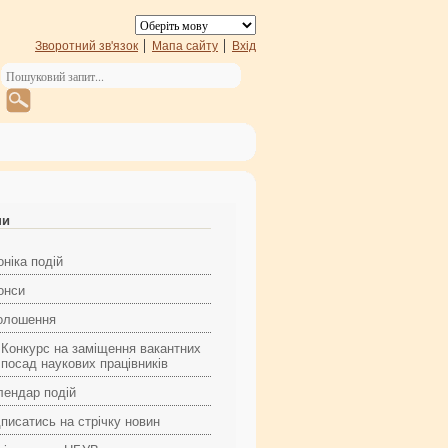
Зворотний зв'язок
Мапа сайту
Вхід
ни
ніка подій
онси
олошення
Конкурс на заміщення вакантних
посад наукових працівників
лендар подій
дписатись на стрічку новин