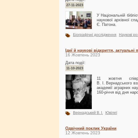
27-11-2023
У Національній бібліо
наукової архівної сп
Є. Патона.
Біографічні дослідження
Наукові р
Ідеї й наукові відкриття, актуальні
16 Жовтень 2023
Дата події:
11-10-2023
11 жовтня співро
В. І. Вернадського в
академії аграрних на
160-річчя від дня нар
Вернадський В. І.
Ювілеї
Одвічний поклик України
12 Жовтень 2023