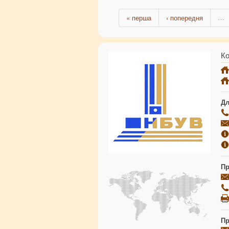
« перша
‹ попередня
…
Ко
Дл
Пр
Пр