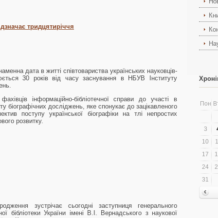
Но
Кн
ідзначає тридцятиріччя
Ко
На
знаменна дата в житті співтовариства українських науковців-
нюється 30 років від часу заснування в НБУВ Інституту
Хроні
ень.
 фахівців інформаційно-бібліотечної справи до участі в
Пон
В
уту біографічних досліджень, яке спонукає до зацікавленого
ектив поступу української біографіки на тлі непростих
вого розвитку.
3
10
1
17
1
24
2
31
одження зустрічає сьогодні заступниця генерального
ої бібліотеки України імені В.І. Вернадського з наукової