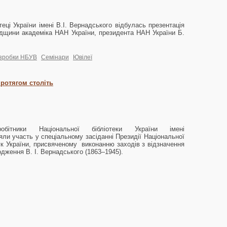
теці України імені В.І. Вернадського відбулась презентація
адщини академіка НАН України, президента НАН України Б.
озробки НБУВ
Семінари
Ювілеї
 протягом століть
бітники Національної бібліотеки України імені
зяли участь у спеціальному засіданні Президії Національної
ук України, присвяченому виконанню заходів з відзначення
одження В. І. Вернадського (1863–1945).