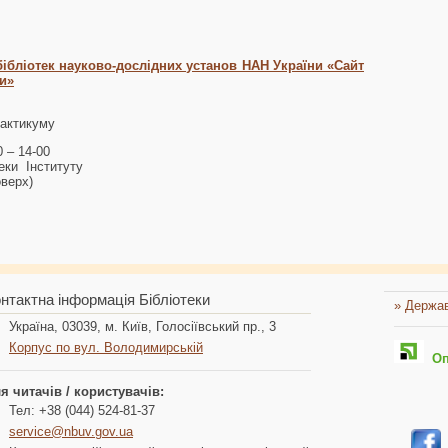
бібліотек науково-дослідних установ НАН України «Сайт
ни»
рактикуму
00 – 14-00
теки Інституту
оверх)
нтактна інформація Бібліотеки
» Держав
Україна, 03039, м. Київ, Голосіївський пр., 3
Корпус по вул. Володимирській
Опл
я читачів / користувачів:
Тел: +38 (044) 524-81-37
service@nbuv.gov.ua