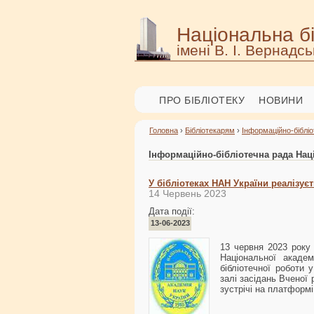
Національна бі
імені В. І. Вернадсь
ПРО БІБЛІОТЕКУ
НОВИНИ
Головна
›
Бібліотекарям
›
Інформаційно-біблі
Інформаційно-бібліотечна рада Наці
У бібліотеках НАН України реалізує
14 Червень 2023
Дата події:
13-06-2023
13 червня 2023 року 
Національної академ
бібліотечної роботи 
залі засідань Вченої
зустрічі на платформ