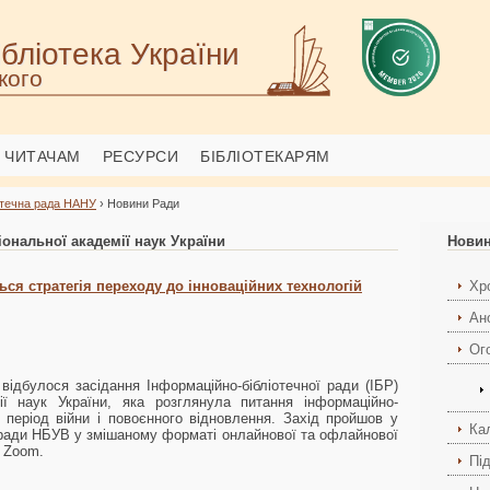
бліотека України
кого
ЧИТАЧАМ
РЕСУРСИ
БІБЛІОТЕКАРЯМ
отечна рада НАНУ
› Новини Ради
ональної академії наук України
Нови
ться стратегія переходу до інноваційних технологій
Хро
Ан
Ог
відбулося засідання Інформаційно-бібліотечної ради (ІБР)
ії наук України, яка розглянула питання інформаційно-
у період війни і повоєнного відновлення. Захід пройшов у
Ка
 ради НБУВ у змішаному форматі онлайнової та офлайнової
і Zoom.
Пі