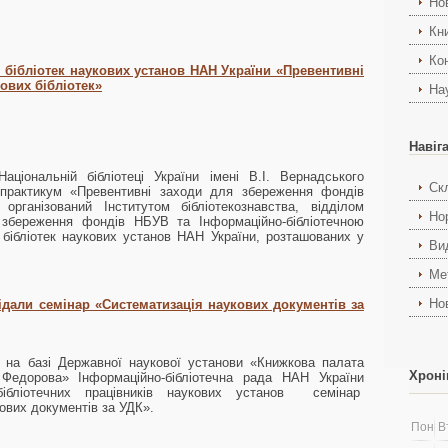
Но
Кн
Ко
 бібліотек наукових установ НАН України «Превентивні
ових бібліотек»
На
Навіг
аціональній бібліотеці України імені В.І. Вернадського
Ск
-практикум «Превентивні заходи для збереження фондів
, організований Інститутом бібліотекознавства, відділом
Но
 збереження фондів НБУВ та Інформаційно-бібліотечною
бібліотек наукових установ НАН України, розташованих у
Ви
Ме
Но
відали семінар «Систематизація наукових документів за
 на базі Державної наукової установи «Книжкова палата
Хроні
 Федорова» Інформаційно-бібліотечна рада НАН України
бібліотечних працівників наукових установ семінар
ових документів за УДК».
Пон
В