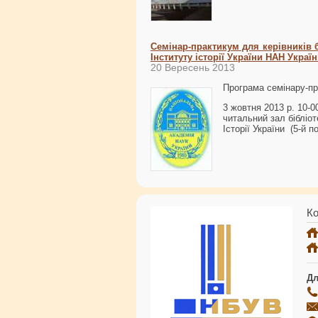
Семінар-практикум для керівників 
Інституту історії України НАН Украї
20 Вересень 2013
Програма семінару-п
3 жовтня 2013 р. 10-
читальний зал бібліо
Історії України (5-й п
Ко
Дл