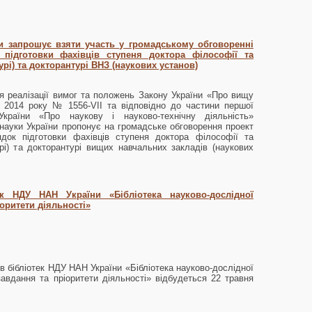
ни запрошує взяти участь у громадському обговоренні
підготовки фахівців ступеня доктора філософії та
урі) та докторантурі ВНЗ (наукових установ)
я реалізації вимог та положень Закону України «Про вищу
я 2014 року № 1556-VII та відповідно до частини першої
країни «Про наукову і науково-технічну діяльність»
і науки України пропонує на громадське обговорення проект
док підготовки фахівців ступеня доктора філософії та
урі) та докторантурі вищих навчальних закладів (наукових
ек НДУ НАН України «Бібліотека науково-дослідної
іоритети діяльності»
ів бібліотек НДУ НАН України «Бібліотека науково-дослідної
завдання та пріоритети діяльності» відбудеться 22 травня