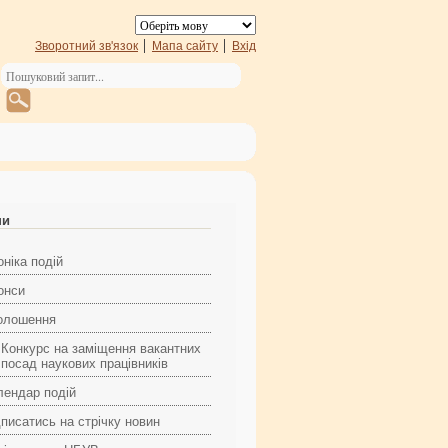
Зворотний зв'язок
Мапа сайту
Вхід
ни
ніка подій
онси
олошення
Конкурс на заміщення вакантних
посад наукових працівників
лендар подій
дписатись на стрічку новин