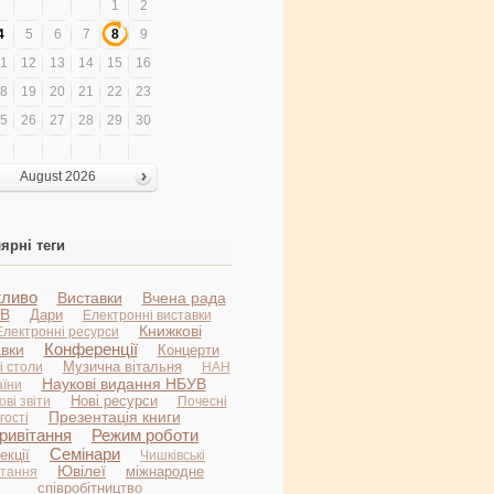
1
2
4
5
6
7
8
9
1
12
13
14
15
16
8
19
20
21
22
23
5
26
27
28
29
30
August 2026
ярні теги
ливо
Виставки
Вчена рада
В
Дари
Електронні виставки
Книжкові
Електронні ресурси
Конференції
авки
Концерти
Музична вітальня
і столи
НАН
Наукові видання НБУВ
аїни
Нові ресурси
ві звіти
Почесні
Презентація книги
гості
ривітання
Режим роботи
Семінари
екції
Чишківські
Ювілеї
міжнародне
итання
співробітництво