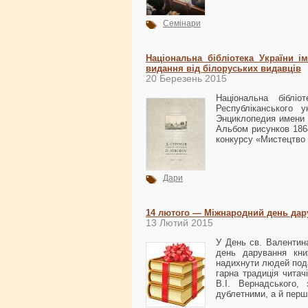
Семінари
Національна бібліотека України і
видання від білоруських видавців
20 Березень 2015
Національна бібліо
Республіканського 
Энциклопедия имени 
Альбом рисунков 1864
конкурсу «Мистецтво 
Дари
14 лютого — Міжнародний день дар
13 Лютий 2015
У День св. Валентин
день дарування кни
надихнути людей под
гарна традиція читачі
В.І. Вернадського,
дублетними, а й перш