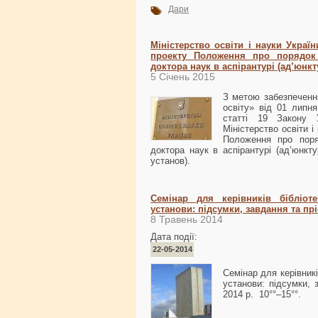
Дари
Міністерство освіти і науки Украї
проекту Положення про порядок 
доктора наук в аспірантурі (ад’юнкт
5 Січень 2015
З метою забезпеченн
освіту» від 01 липн
статті 19 Закону У
Міністерство освіти 
Положення про поря
доктора наук в аспірантурі (ад’юнкт
установ).
Семінар для керівників бібліот
установи: підсумки, завдання та пр
8 Травень 2014
Дата події:
22-05-2014
Семінар для керівник
установи: підсумки, 
2014 р. 10°°–15°°.