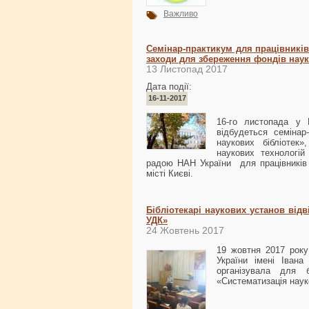
Важливо
Семінар-практикум для працівників
заходи для збереження фондів наук
13 Листопад 2017
Дата події:
16-11-2017
16-го листопада у Н
відбудеться семінар
наукових бібліотек»
наукових технологій
радою НАН України для працівників 
місті Києві.
Бібліотекарі наукових установ від
УДК»
24 Жовтень 2017
19 жовтня 2017 року
України імені Івана
організувала для 
«Систематизація наук