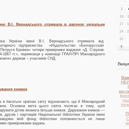
3
10
1
17
1
мені В.І. Вернадського отримала в дарунок унікальне
24
2
31
тека України імені В.І. Вернадського отримала від
унітарного підприємства «Издательство «Белорусская
Петруся Бровки» чотири примірники видання «Д. Струков.
-1867 гг.», переможця у номінації ГРАН-ПРІ Міжнародного
книги» держав – учасників СНД.
Попул
Важ
НБУ
ування книжок
вист
Кругл
Укр
а в багатьох країнах світу відзначають ще й Міжнародний
Науко
жок. Основна мета цього свята полягає в тому, щоб
арувати дітям якомога більше книжок.
Дарування книжок —
П
в, друзів і партнерів Національної бібліотеки України імені
 завдяки якій фонд бібліотеки поповнюється не лише
С
ими примірниками видань.
ч