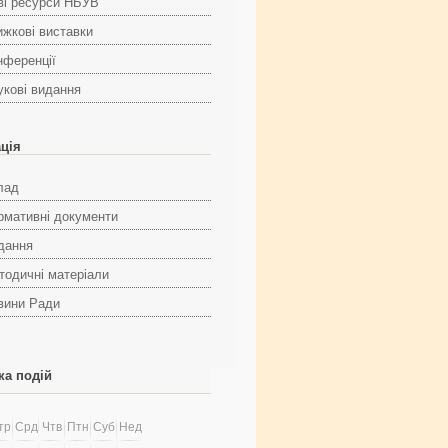
ві ресурси НБУВ
ижкові виставки
нференції
укові видання
ація
лад
рмативні документи
дання
тодичні матеріали
вини Ради
ка подій
тр
Срд
Чтв
Птн
Суб
Нед