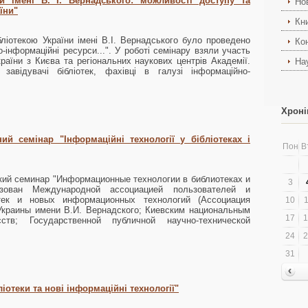
и імені В. І. Вернадського: можливості доступу та
Но
їни"
Кн
ліотекою України імені В.І. Вернадського було проведено
Ко
-інформаційні ресурси...". У роботі семінару взяли участь
раїни з Києва та регіональних наукових центрів Академії.
На
завідувачі бібліотек, фахівці в галузі інформаційно-
Хроні
ий семінар "Інформаційні технології у бібліотеках і
Пон
В
кий семинар "Информационные технологии в библиотеках и
3
изован Международной ассоциацией пользователей и
отек и новых информационных технологий (Ассоциация
10
1
Украины имени В.И. Вернадского; Киевским национальным
17
1
тв; Государственной публичной научно-технической
24
2
31
іотеки та нові інформаційні технології"