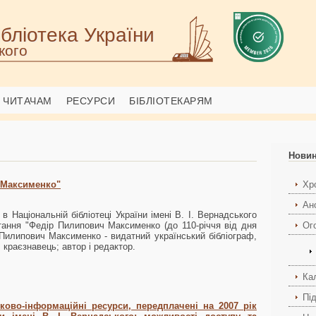
бліотека України
кого
ЧИТАЧАМ
РЕСУРСИ
БІБЛІОТЕКАРЯМ
Нови
 Максименко"
Хро
Ан
в Національній бібліотеці України імені В. І. Вернадського
тання "Федір Пилипович Максименко (до 110-річчя від дня
Ог
Пилипович Максименко - видатний український бібліограф,
, краєзнавець; автор і редактор.
Ка
Пі
ково-інформаційні ресурси, передплачені на 2007 рік