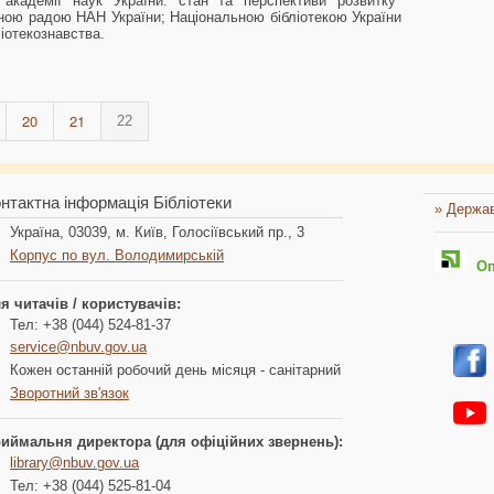
 академії наук України: стан та перспективи розвитку"
чною радою НАН України; Національною бібліотекою України
ліотекознавства.
20
21
22
нтактна інформація Бібліотеки
» Держав
Україна, 03039, м. Київ, Голосіївський пр., 3
Корпус по вул. Володимирській
Опл
я читачів / користувачів:
Тел: +38 (044) 524-81-37
service@nbuv.gov.ua
Кожен останній робочий день місяця - санітарний
Зворотний зв'язок
иймальня директора (для офіційних звернень):
library@nbuv.gov.ua
Тел: +38 (044) 525-81-04