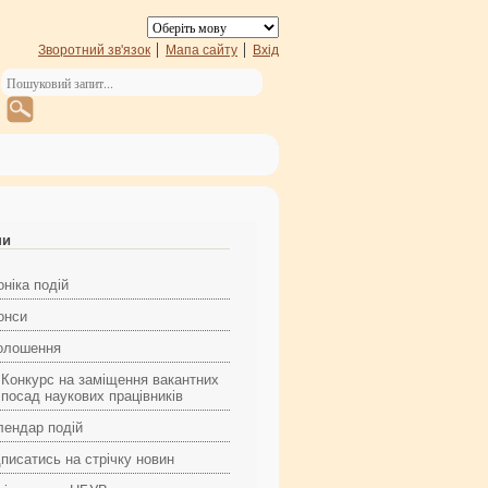
Зворотний зв'язок
Мапа сайту
Вхід
ни
ніка подій
онси
олошення
Конкурс на заміщення вакантних
посад наукових працівників
лендар подій
дписатись на стрічку новин