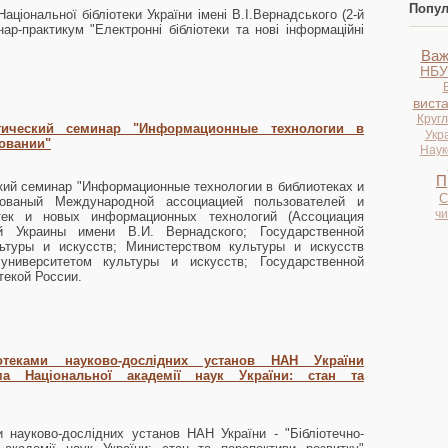
Попул
аціональної бібліотеки України імені В.І.Вернадського (2-й
ар-практикум "Електронні бібліотеки та нові інформаційні
Важ
НБУ
вист
Кругл
тический семинар "Информационные технологии в
Укр
овании"
Науко
П
кий семинар "Информационные технологии в библиотеках и
С
изованый Международной ассоциацией пользователей и
ч
отек и новых информационных технологий (Ассоциация
й Украины имени В.И. Вернадского; Государственной
ьтуры и искусств; Министерством культуры и искусств
университетом культуры и искусств; Государственной
текой России.
отеками науково-дослідних установ НАН України
ема Національної академії наук України: стан та
 науково-дослідних установ НАН України - "Бібліотечно-