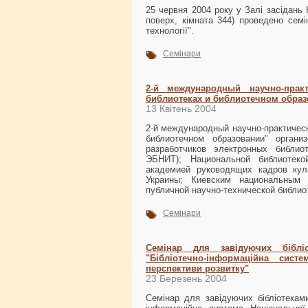
25 червня 2004 року у Залі засідань Н
поверх, кімната 344) проведено семін
технології".
Семінари
2-й международный научно-прак
библиотеках и библиотечном образ
13 Квітень 2004
2-й международный научно-практичес
библиотечном образовании" орган
разработчиков электронных библи
ЭБНИТ); Национальной библиотеко
академией руководящих кадров кул
Украины; Киевским национальным 
публичной научно-технической библио
Семінари
Семінар для завідуючих біблі
"Бібліотечно-інформаційна сист
перспективи розвитку"
23 Березень 2004
Семінар для завідуючих бібліотеками