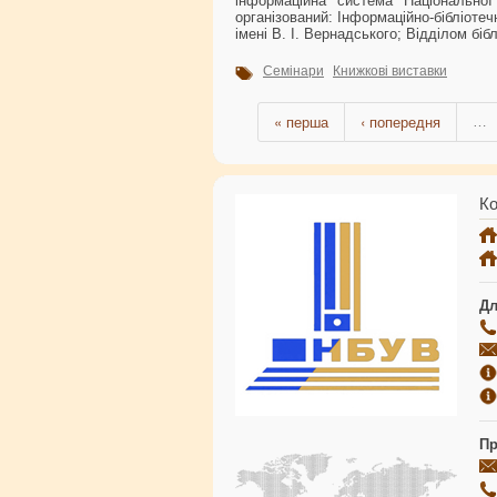
інформаційна система Національної
організований: Інформаційно-бібліоте
імені В. І. Вернадського; Відділом біб
Семінари
Книжкові виставки
« перша
‹ попередня
…
Ко
Дл
Пр