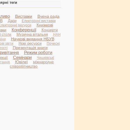
ярні теги
ливо
Виставки
Вчена рада
В
Дари
Електронні виставки
Книжкові
Електронні ресурси
Конференції
авки
Концерти
Музична вітальня
і столи
НАН
Наукові видання НБУВ
аїни
Нові ресурси
ві звіти
Почесні
Презентація книги
гості
ривітання
Режим роботи
Семінари
екції
Чишківські
Ювілеї
міжнародне
итання
співробітництво