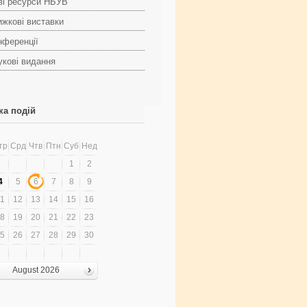
ві ресурси НБУВ
ижкові виставки
нференції
укові видання
ка подій
тр
Срд
Чтв
Птн
Суб
Нед
1
2
4
5
6
7
8
9
1
12
13
14
15
16
8
19
20
21
22
23
5
26
27
28
29
30
August 2026