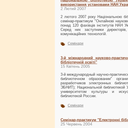
Національною бібліотекою Україн
використання установами НАН Укра
2 Лютий 2007
2 лютого 2007 року Національною біб
семінар-практикум "Онлайнові науково
понад 120 фахівців інститутів НАН Ук
Серед них заступники директорів, 
комунікаційних технологій.
Семінари
3-й міжнародний науково-практичн
бібліотечній освіті"
15 Квітень 2005
3-й международный научно-практичес
библиотечном образовании" орган
разработчиков электронных библи
ЭБНИТ); Национальной библиотекой 
университетом культуры и искусс
библиотекой России.
Семінари
Семінар-практикум "Електронні бібл
25 Червень 2004