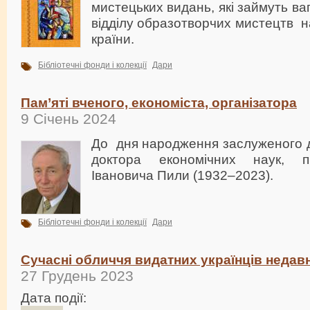
мистецьких видань, які займуть в
відділу образотворчих мистецтв н
країни.
Бібліотечні фонди і колекції
Дари
Пам’яті вченого, економіста, організатора
9 Січень 2024
До дня народження заслуженого ді
доктора економічних наук, 
Івановича Пили (1932–2023).
Бібліотечні фонди і колекції
Дари
Сучасні обличчя видатних українців недав
27 Грудень 2023
Дата події: