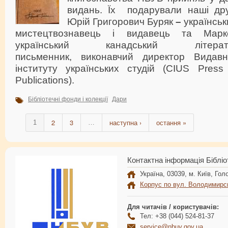
видань. Їх подарували наші др
Юрій Григорович Буряк
–
українськ
мистецтвознавець і видавець та Мар
український канадський літера
письменник, виконавчий директор Видавн
інституту українських студій (CIUS Pres
Publications).
Бібліотечні фонди і колекції
Дари
2
3
наступна ›
остання »
1
…
Контактна інформація Бібліо
Україна, 03039, м. Київ, Голо
Корпус по вул. Володимирс
Для читачів / користувачів:
Тел: +38 (044) 524-81-37
service@nbuv.gov.ua