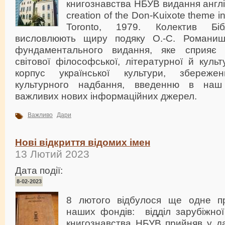
книгознавства НБУВ видання англ
creation of the Don-Kuixote theme in 
Тоronto, 1979. Колектив Біб
висловлюють щиру подяку О.-С. Романи
фундаментального видання, яке сприяє ін
світової філософської, літературної й культ
корпус української культури, збереже
культурного надбання, введенню в наш
важливих нових інформаційних джерел.
Важливо
Дари
Нові відкриття відомих імен
13 Лютий 2023
Дата події:
8-02-2023
8 лютого відбулося ще одне п
наших фондів: відділ зарубіжної 
книгознавства НБУВ прийняв у да