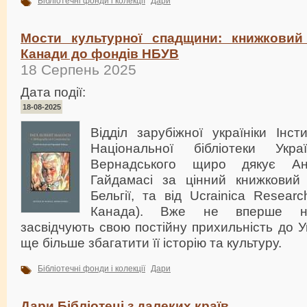
Бібліотечні фонди і колекції
Дари
Мости культурної спадщини: книжковий
Канади до фондів НБУВ
18 Серпень 2025
Дата події:
18-08-2025
Відділ зарубіжної україніки Інст
Національної бібліотеки Укр
Вернадського щиро дякує Анд
Гайдамасі за цінний книжковий
Бельгії, та від Ucrainica Research
Канада). Вже не вперше на
засвідчують свою постійну прихильність до У
ще більше збагатити її історію та культуру.
Бібліотечні фонди і колекції
Дари
Дари Бібліотеці з далеких країв