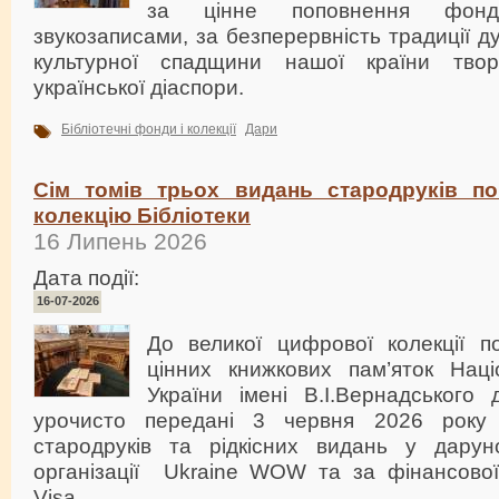
за цінне поповнення фонд
звукозаписами, за безперервність традиції д
культурної спадщини нашої країни твор
української діаспори.
Бібліотечні фонди і колекції
Дари
Сім томів трьох видань стародруків п
колекцію Бібліотеки
16 Липень 2026
Дата події:
16-07-2026
До великої цифрової колекції по
цінних книжкових пам’яток Націо
України імені В.І.Вернадського 
урочисто передані 3 червня 2026 року
стародруків та рідкісних видань у дарун
організації Ukraine WOW та за фінансової 
Visa.