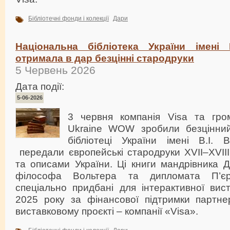
Бібліотечні фонди і колекції
Дари
Національна бібліотека України імені 
отримала в дар безцінні стародруки
5 Червень 2026
Дата події:
5-06-2026
3 червня компанія Visa та гром
Ukraine WOW зробили безцінний
бібліотеці України імені В.І. 
передали європейські стародруки XVII–XVIII 
та описами України. Ці книги мандрівника
філософа Вольтера та дипломата П’є
спеціально придбані для інтерактивної ви
2025 року за фінансової підтримки партн
виставковому проєкті – компанії «Visa».