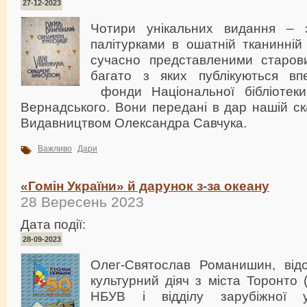
27-12-2023
Чотири унікальних видання – 
палітурками в ошатній тканинній 
сучасно представленими старов
багато з яких публікуються в
фонди Національної бібліотеки 
Вернадського. Вони передані в дар нашій ск
Видавництвом Олександра Савчука.
Важливо
Дари
«Гомін України» й дарунок з-за океану
28 Вересень 2023
Дата події:
28-09-2023
Олег-Святослав Романишин, від
культурний діяч з міста Торонто 
НБУВ і відділу зарубіжної ук