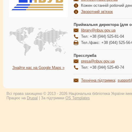
Кожен останній робочий день
Зворотний зв'язок
Приймальня директора (для о
library@nbuv.gov.ua
Тел: +38 (044) 525-81-04
Тел./факс: +38 (044) 525-56-
Пресслужба
presa@nbuv.gov.ua
Тел: +38 (044) 525-40-74
Знайти нас на Google Maps »
Технічна підтримка
:
support
Всі права захищено © 2013 - 2026 Національна бібліотека України імен
Працює на
Drupal
| За підтримки
OS Templates