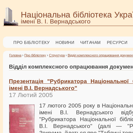
Національна бібліотека Укра
імені В. І. Вернадського
ПРО БІБЛІОТЕКУ
НОВИНИ
ЧИТАЧАМ
РЕСУРСИ
Головна
›
Про бібліотеку
›
Структура
›
Відділ комплексного опрацювання докумен
Відділ комплексного опрацювання докумен
Презентація "Рубрикатора Національної б
імені В.І. Вернадського"
17 Лютий 2005
17 лютого 2005 року в Національні
імені В.І. Вернадського відб
"Рубрикатора Національної біблі
В.І. Вернадського" (далі — "Р
Зокрема, йдеться про "Таблиці те