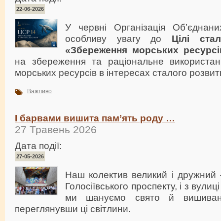
22-06-2026
У червні Організація Об’єднан
особливу увагу до
Цілі ста
«Збереження морських ресурсі
на збереження та раціональне використанн
морських ресурсів в інтересах сталого розвитк
Важливо
І барвами вишита пам’ять роду …
27 Травень 2026
Дата події:
27-05-2026
Наш колектив великий і дружний 
Голосіївського проспекту, і з вули
ми шануємо свято й вишиванк
переглянувши ці світлини.