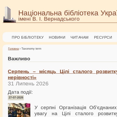
Національна бібліотека Укра
імені В. І. Вернадського
ПРО БІБЛІОТЕКУ
НОВИНИ
ЧИТАЧАМ
РЕСУРСИ
Головна
› Taxonomy term
Важливо
Серпень – місяць Цілі сталого розвит
нерівності»
31 Липень 2026
Дата події:
27-07-2026
У серпні Організація Об’єднани
увагу на Цілі сталого розвит