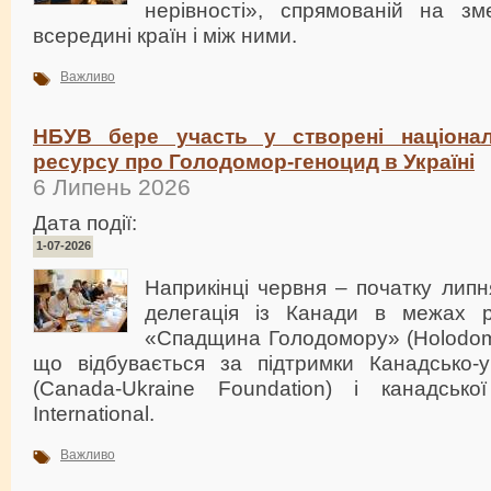
нерівності», спрямованій на зм
всередині країн і між ними.
Важливо
НБУВ бере участь у створені націона
ресурсу про Голодомор-геноцид в Україні
6 Липень 2026
Дата події:
1-07-2026
Наприкінці червня – початку лип
делегація із Канади в межах реа
«Спадщина Голодомору» (Holodomor
що відбувається за підтримки Канадсько-ук
(Canada-Ukraine Foundation) і канадсько
International.
Важливо