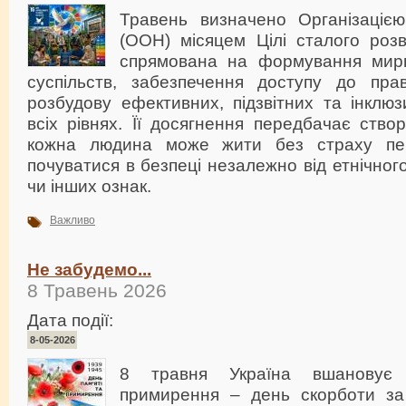
Травень визначено Організаціє
(ООН) місяцем Цілі сталого розв
спрямована на формування мирн
суспільств, забезпечення доступу до пра
розбудову ефективних, підзвітних та інклюз
всіх рівнях. Її досягнення передбачає ство
кожна людина може жити без страху пе
почуватися в безпеці незалежно від етнічного
чи інших ознак.
Важливо
Не забудемо...
8 Травень 2026
Дата події:
8-05-2026
8 травня Україна вшановує 
примирення – день скорботи за