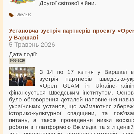
Другої світової війни.
Важливо
Установча зустріч партнерів проєкту «Ope
у Варшаві
5 Травень 2026
Дата події:
5-05-2026
З 14 по 17 квітня у Варшаві в
зустріч партнерів шведсько-ук
«Open GLAM in Ukraine-Traini
фінансується Шведським інститутом. Основ
було обговорення деталей наповнення навча
українських установ, що займаються збереж
історико-культурної спадщини, та пов'яза
питань, а також проведення низки воркшо
роботи з платформою Вікімедіа та з ліцензі
для представників установ-партнерів про