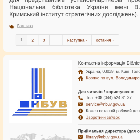
Національна бібліотека України імені В.
Кримський інститут стратегічних досліджень).
Важливо
2
3
наступна ›
остання »
1
…
Контактна інформація Бібліо
Україна, 03039, м. Київ, Голо
Корпус по вул. Володимирс
Для читачів / користувачів:
Тел: +38 (044) 524-81-37
service@nbuv.gov.ua
Кожен останній робочий день
Зворотний зв'язок
Приймальня директора (для о
library@nbuv.gov.ua