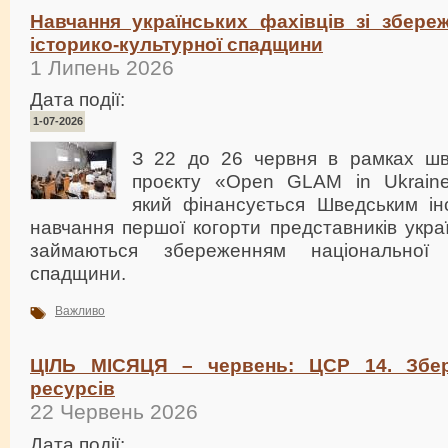
Навчання українських фахівців зі збереж
історико-культурної спадщини
1 Липень 2026
Дата події:
1-07-2026
З 22 до 26 червня в рамках шве
проєкту «Open GLAM in Ukraine-
який фінансується Шведським інс
навчання першої когорти представників укра
займаються збереженням національної іс
спадщини.
Важливо
ЦІЛЬ МІСЯЦЯ – червень: ЦСР 14. Збе
ресурсів
22 Червень 2026
Дата події: