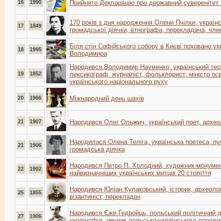
16
1990
Прийнято Декларацію про державний суверенітет 
170 років з дня народження Олени Пчілки, українс
17
1849
громадської діячки, етнографа, перекладача, чл
Біля стін Софійського собору в Києві поховано ук
18
1995
Володимира
Народився Володимир Науменко, український теот
19
1852
лексикограф, журналіст, фольклорист, міністр осв
українського національного руху
20
1966
Міжнародний день шахів
21
1907
Народився Олег Ольжич, український поет, археол
Народилася Олена Теліга, українська поетеса, пуб
21
1906
громадська діячка
Народився Петро П. Холодний, художник-монумент
22
1902
найвизначніших українських митців 20 століття
Народився Юліан Кулаковський, історик, археолог
25
1855
візантиніст, перекладач
Народився Єжи Ґедройць, польський політичний ді
27
1906
українофіл, речник польсько-українського порозу