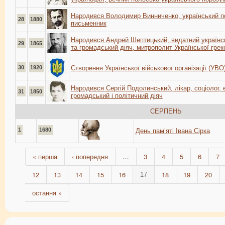
Народився Володимир Винниченко, український по
28
1880
письменник
Народився Андрей Шептицький, видатний українсь
29
1865
та громадський діяч, митрополит Української грек
30
1920
Створення Української військової організації (УВО
Народився Сергій Подолинський, лікар, соціолог, е
31
1850
громадський і політичний діяч
СЕРПЕНЬ
1
1680
День пам’яті Івана Сірка
« перша
‹ попередня
3
4
5
6
7
…
12
13
14
15
16
18
19
20
17
остання »