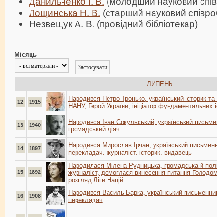
Данильченко І. В.
(молодший науковий спів
Лощинська Н. В.
(старший науковий співроб
Незвещук А. В. (провідний бібліотекар)
Місяць
ЛИПЕНЬ
Народився Петро Тронько, український історик та 
12
1915
НАНУ, Герой України, ініціатор фундаментальних і
Народився Іван Сокульський, український письме
13
1940
громадський діяч
Народився Мирослав Ірчан, український письменн
14
1897
перекладач, журналіст, історик, видавець
Народилася Мілена Рудницька, громадська й політ
15
1892
журналіст, домоглася винесення питання Голодом
розгляд Ліги Націй
Народився Василь Барка, український письменник
16
1908
перекладач