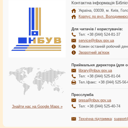
Контактна інформація Бібліо
Україна, 03039, м. Київ, Голо
Корпус по вул. Володимирс
Для читачів / користувачів:
Тел: +38 (044) 524-81-37
service@nbuv.gov.ua
Кожен останній робочий день
Зворотний зв'язок
Приймальня директора (для о
library@nbuv.gov.ua
Тел: +38 (044) 525-81-04
Тел./факс: +38 (044) 525-56-
Пресслужба
presa@nbuv.gov.ua
Тел: +38 (044) 525-40-74
Знайти нас на Google Maps »
Технічна підтримка
:
support