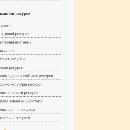
маційні ресурси
талоги
ектронні ресурси
ектронні виставки
зи даних
тернет-ресурси
укові ресурси
формаційно-аналітичні ресурси
торико-культурні ресурси
ліотекознавчі ресурси
ціалізовані е-бібліотеки
ліографічні ресурси
ографічні ресурси