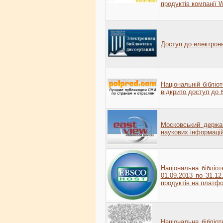
продуктів компанії W
Доступ до електронн
Національній бібліот
відкрито доступ до 
Московський держа
наукових інформацій
Національна бібліот
01.09.2013 по 31.1
продуктів на плат
Національна бібліот