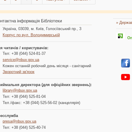
нтактна інформація Бібліотеки
» Держав
Україна, 03039, м. Київ, Голосіївський пр., 3
Корпус по вул. Володимирській
Опл
я читачів / користувачів:
Тел: +38 (044) 524-81-37
service@nbuv.gov.ua
Кожен останній робочий день місяця - санітарний
Зворотний зв'язок
иймальня директора (для офіційних звернень):
library@nbuv.gov.ua
Тел: +38 (044) 525-81-04
Тел./факс: +38 (044) 525-56-02 (канцелярія)
есслужба
presa@nbuv.gov.ua
Тел: +38 (044) 525-40-74