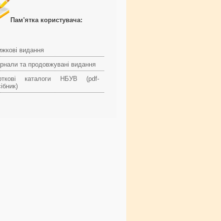
Пам'ятка користувача:
ижкові видання
рнали та продовжувані видання
рткові каталоги НБУВ (pdf-
ібник)