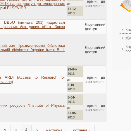
Термін дії
до
2.2013 надає доступ до електронних
закінчився
ормі ELSEVIER
31-12-
2013
і ВДБО (кімната 203) надається
Ліцензійний
 правових баз даних «Ліга: Закон
доступ
Кн
Жу
ний зал Президентської бібліотеки
Ка
Ліцензійний
льній бібліотеці України імені В. І.
пос
доступ
29-04-
2013
ії ARDI (Access to Research for
Термін дії
до
vation)
закінчився
3-10-
2013
8-04-
2013
них ресурсів “Institute of Physics
Термін дії
до
закінчився
31-05-
2013
2
3
5
наступна ›
остання »
4