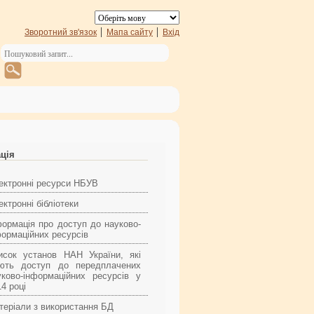
Зворотний зв'язок
Мапа сайту
Вхід
ація
ектронні ресурси НБУВ
ктронні бібліотеки
формація про доступ до науково-
формаційних ресурсів
исок установ НАН України, які
ють доступ до передплачених
уково-інформаційних ресурсів у
4 році
теріали з використання БД