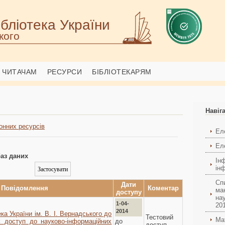
бліотека України
кого
ЧИТАЧАМ
РЕСУРСИ
БІБЛІОТЕКАРЯМ
Навіг
онних ресурсів
Ел
Еле
аз даних
Ін
ін
Сп
Дати
Повідомлення
Коментар
ма
доступу
на
1-04-
201
2014
ка України ім. В. І. Вернадського до
Тестовий
Ма
до
є доступ до науково-інформаційних
доступ