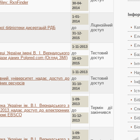
iley: RxnFinder
30-04-
2014
Інфор
1-01-
2014
Ліцензійний
Ка
до
ої бібліотеки дисертацій РДБ
доступ
31-12-
Ел
2015
Ел
1-11-2013
до
еці України імені В. І. Вернадського
Тестовий
Ба
бази даних Polpred.com (Огляд ЗМІ)
доступ
15-03-
2015
Ін
1-11-2013
На
до
вний університет надає доступ до
Тестовий
Ін
них ресурсів
доступ
31-10-
2014
Іс
1-09-
Біб
2013
ека України ім. В.І. Вернадського з
Термін дії
Спе
до
2.2013 надає доступ до електронних
закінчився
формі EBSCO
31-12-
Біб
2013
Бі
1-09-
2013
ека України ім. В.І. Вернадського з