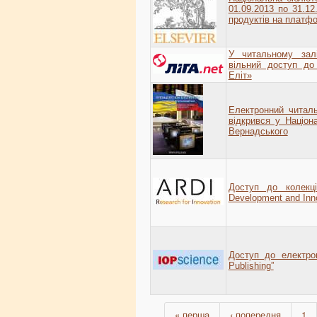
01.09.2013 по 31.1
продуктів на платф
У читальному зал
вільний доступ до
Еліт»
Електронний читаль
відкрився у Націона
Вернадського
Доступ до колекц
Development and Inno
Доступ до електрон
Publishing”
« перша
‹ попередня
1