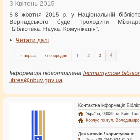
3 Квітень 2015
6-8 жовтня 2015 р. у Національній бібліотец
Вернадського буде проходити Міжнар
"Бібліотека. Наука. Комунікація".
Читати далі
« перша
‹ попередня
1
2
3
4
Інформація підготовлена
Інститутом бібліо
libres@nbuv.gov.ua
Контактна інформація Бібліо
Україна, 03039, м. Київ, Голо
Корпус по вул. Володимирс
Для читачів / користувачів:
Тел: +38 (044) 524-81-37