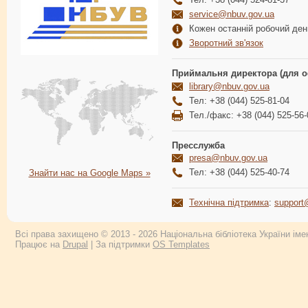
service@nbuv.gov.ua
Кожен останній робочий день
Зворотний зв'язок
Приймальня директора (для о
library@nbuv.gov.ua
Тел: +38 (044) 525-81-04
Тел./факс: +38 (044) 525-56-
Пресслужба
presa@nbuv.gov.ua
Тел: +38 (044) 525-40-74
Знайти нас на Google Maps »
Технічна підтримка
:
support
Всі права захищено © 2013 - 2026 Національна бібліотека України імен
Працює на
Drupal
| За підтримки
OS Templates