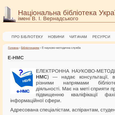
Національна бібліотека Укра
імені В. І. Вернадського
ПРО БІБЛІОТЕКУ
НОВИНИ
ЧИТАЧАМ
РЕСУРСИ
Головна
›
Бібліотекарям
› Е-науково-методична служба
Е-НМС
ЕЛЕКТРОННА НАУКОВО-МЕТОД
НМС
) — надає консультації, 
різними напрямами бібліотеч
діяльності. Має на меті сприяти пр
підвищенню кваліфікації фахі
інформаційної сфери.
Адресована спеціалістам, аспірантам, студе