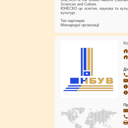
Sciences and Culture.
ЮНЕСКО це освітня, наукова та культ
культурі.
Тип партнерів:
Міжнародні організації
Ко
Дл
Пр