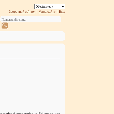
Зворотний зв'язок
Мапа сайту
Вхід
ernational cooperation in Education, the