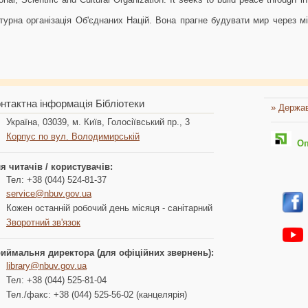
урна організація Об'єднаних Націй. Вона прагне будувати мир через між
нтактна інформація Бібліотеки
» Держав
Україна, 03039, м. Київ, Голосіївський пр., 3
Корпус по вул. Володимирській
Опл
я читачів / користувачів:
Тел: +38 (044) 524-81-37
service@nbuv.gov.ua
Кожен останній робочий день місяця - санітарний
Зворотний зв'язок
иймальня директора (для офіційних звернень):
library@nbuv.gov.ua
Тел: +38 (044) 525-81-04
Тел./факс: +38 (044) 525-56-02 (канцелярія)