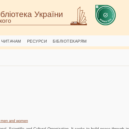
бліотека України
кого
ЧИТАЧАМ
РЕСУРСИ
БІБЛІОТЕКАРЯМ
f men and women
l, Scientific and Cultural Organization. It seeks to build peace through int