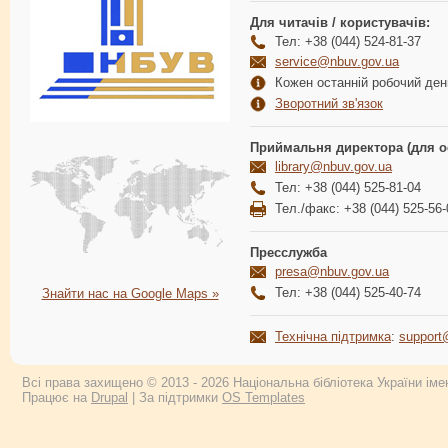
Для читачів / користувачів:
Тел: +38 (044) 524-81-37
service@nbuv.gov.ua
Кожен останній робочий день
Зворотний зв'язок
Приймальня директора (для о
library@nbuv.gov.ua
Тел: +38 (044) 525-81-04
Тел./факс: +38 (044) 525-56-
Пресслужба
presa@nbuv.gov.ua
Тел: +38 (044) 525-40-74
Знайти нас на Google Maps »
Технічна підтримка
:
support
Всі права захищено © 2013 - 2026 Національна бібліотека України імен
Працює на
Drupal
| За підтримки
OS Templates