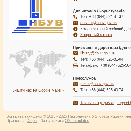
Для читачів / користувачів:
Тел: +38 (044) 524-81-37
service@nbuv.gov.ua
Кожен останній робочий день
Зворотний зв'язок
Приймальня директора (для о
library@nbuv.gov.ua
Тел: +38 (044) 525-81-04
Тел./факс: +38 (044) 525-56-
Пресслужба
presa@nbuv.gov.ua
Тел: +38 (044) 525-40-74
Знайти нас на Google Maps »
Технічна підтримка
:
support
Всі права захищено © 2013 - 2026 Національна бібліотека України імен
Працює на
Drupal
| За підтримки
OS Templates