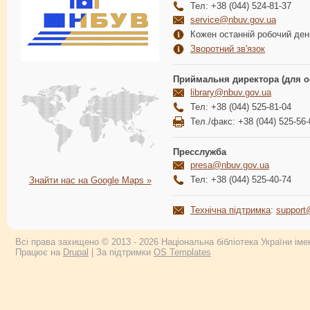
Тел: +38 (044) 524-81-37
service@nbuv.gov.ua
Кожен останній робочий день
Зворотний зв'язок
Приймальня директора (для о
library@nbuv.gov.ua
Тел: +38 (044) 525-81-04
Тел./факс: +38 (044) 525-56-
Пресслужба
presa@nbuv.gov.ua
Тел: +38 (044) 525-40-74
Знайти нас на Google Maps »
Технічна підтримка
:
support
Всі права захищено © 2013 - 2026 Національна бібліотека України імен
Працює на
Drupal
| За підтримки
OS Templates