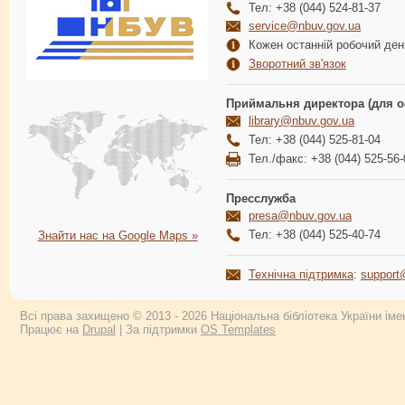
Тел: +38 (044) 524-81-37
service@nbuv.gov.ua
Кожен останній робочий день
Зворотний зв'язок
Приймальня директора (для о
library@nbuv.gov.ua
Тел: +38 (044) 525-81-04
Тел./факс: +38 (044) 525-56-
Пресслужба
presa@nbuv.gov.ua
Тел: +38 (044) 525-40-74
Знайти нас на Google Maps »
Технічна підтримка
:
support
Всі права захищено © 2013 - 2026 Національна бібліотека України імен
Працює на
Drupal
| За підтримки
OS Templates