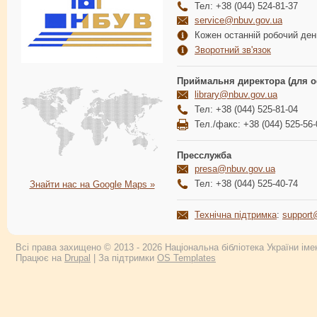
Тел: +38 (044) 524-81-37
service@nbuv.gov.ua
Кожен останній робочий день
Зворотний зв'язок
Приймальня директора (для о
library@nbuv.gov.ua
Тел: +38 (044) 525-81-04
Тел./факс: +38 (044) 525-56-
Пресслужба
presa@nbuv.gov.ua
Тел: +38 (044) 525-40-74
Знайти нас на Google Maps »
Технічна підтримка
:
support
Всі права захищено © 2013 - 2026 Національна бібліотека України імен
Працює на
Drupal
| За підтримки
OS Templates