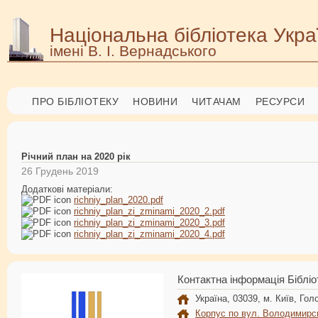
Національна бібліотека Укра
імені В. І. Вернадського
ПРО БІБЛІОТЕКУ
НОВИНИ
ЧИТАЧАМ
РЕСУРСИ
Річний план на 2020 рік
26 Грудень 2019
Додаткові матеріали:
richniy_plan_2020.pdf
richniy_plan_zi_zminami_2020_2.pdf
richniy_plan_zi_zminami_2020_3.pdf
richniy_plan_zi_zminami_2020_4.pdf
Контактна інформація Бібліо
Україна, 03039, м. Київ, Голо
Корпус по вул. Володимирс