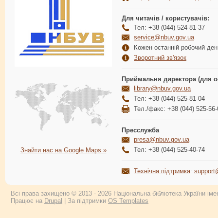
Для читачів / користувачів:
Тел: +38 (044) 524-81-37
service@nbuv.gov.ua
Кожен останній робочий день
Зворотний зв'язок
Приймальня директора (для о
library@nbuv.gov.ua
Тел: +38 (044) 525-81-04
Тел./факс: +38 (044) 525-56-
Пресслужба
presa@nbuv.gov.ua
Тел: +38 (044) 525-40-74
Знайти нас на Google Maps »
Технічна підтримка
:
support
Всі права захищено © 2013 - 2026 Національна бібліотека України імен
Працює на
Drupal
| За підтримки
OS Templates