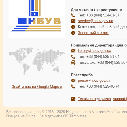
Для читачів / користувачів:
Тел: +38 (044) 524-81-37
service@nbuv.gov.ua
Кожен останній робочий день
Зворотний зв'язок
Приймальня директора (для о
library@nbuv.gov.ua
Тел: +38 (044) 525-81-04
Тел./факс: +38 (044) 525-56-
Пресслужба
presa@nbuv.gov.ua
Тел: +38 (044) 525-40-74
Знайти нас на Google Maps »
Технічна підтримка
:
support
Всі права захищено © 2013 - 2026 Національна бібліотека України імен
Працює на
Drupal
| За підтримки
OS Templates