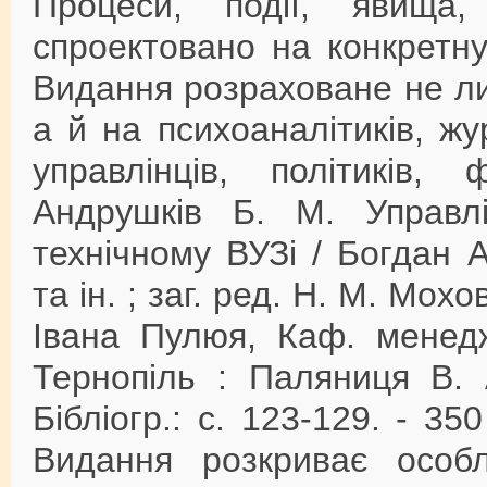
Процеси, події, явища
спроектовано на конкретну
Видання розраховане не л
а й на психоаналітиків, жур
управлінців, політиків, 
Андрушків Б. М. Управл
технічному ВУЗі / Богдан А
та ін. ; заг. ред. Н. М. Мохо
Івана Пулюя, Каф. менедж
Тернопіль : Паляниця В. А
Бібліогр.: с. 123-129. - 3
Видання розкриває особл