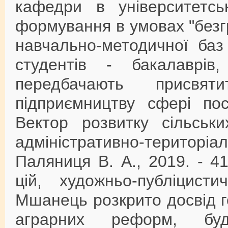
кафедри в університетсь
формування в умовах "безгр
навчально-методичної баз
студентів - бакалаврів, 
передбачають присвя
підприємництву сфері пос
Вектор розвитку сільськ
адміністративно-територі
Паляниця В. А., 2019. - 4
цій, художньо-публіцист
Мшанець розкрито досвід г
аграрних реформ, буд