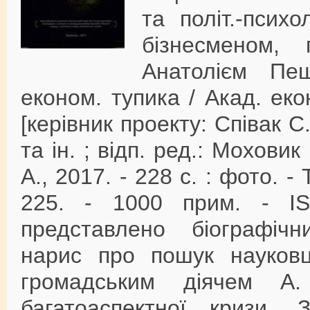
та політ.-псих
бізнесменом, 
Анатолієм Пеш
економ. тупика / Акад. екон
[керівник проекту: Співак С.
та ін. ; відп. ред.: Моховик
А., 2017. - 228 с. : фото. - 
225. - 1000 прим. - IS
представлено біографічн
нарис про пошук науковц
громадським діячем А
багатоаспектної кризи.